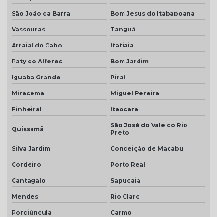
Telha dupla americana
São João da Barra
Bom Jesus do Itabapoana
Telha dupla colonial
Vassouras
Tanguá
Telha dupla face esmaltada
Arraial do Cabo
Itatiaia
Paty do Alferes
Bom Jardim
Telha dupla portuguesa
Iguaba Grande
Piraí
Telha dupla preço
Miracema
Miguel Pereira
Telha dupla romana
Pinheiral
Itaocara
Telha em monte carmelo
São José do Vale do Rio
Quissamã
Telha esmaltado caramelo
Preto
Silva Jardim
Conceição de Macabu
Telha grafite
Cordeiro
Porto Real
Telha grafite esmaltada
Cantagalo
Sapucaia
Telha hidrofugada
Mendes
Rio Claro
Telha hidrofugada preço
Porciúncula
Carmo