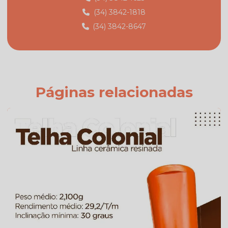
(34) 3842-1818
Fábrica de telhas em monte carmelo mg
(34) 3842-8647
Fabricante de telhas
Fabricante de telhas cerâmicas
Fornecedor de telhas
Fornecedor de telhas colonial
Páginas relacionadas
Onde comprar telha colonial
Orçamento de telha de cimento
Preço da telha americana branca esmaltada
Preço da telha americana esmaltada
Preço de telhas americana
Preço de telhas cerâmica resinada
Preço de telhas resinadas