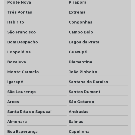
Ponte Nova
Pirapora
Telha transparente americana preço
Três Pontas
Extrema
Telha transparente americana quanto custa
Itabirito
Congonhas
Telhas ceramica porcelanato
São Francisco
Campo Belo
Telhas coloniais cores
Bom Despacho
Lagoa da Prata
Telhas dupla
Leopoldina
Guaxupé
Bocaiuva
Diamantina
Telhas dupla face
Monte Carmelo
João Pinheiro
Telhas dupla face branca
Igarapé
Santana do Paraíso
Telhas rústicas
São Lourenço
Santos Dumont
Valor da telha americana esmaltada
Arcos
São Gotardo
Santa Rita do Sapucaí
Andradas
Almenara
Salinas
Boa Esperança
Capelinha