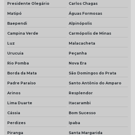
Presidente Olegário
Carlos Chagas
Matipó
Águas Formosas
Baependi
Alpinópolis
Campina Verde
Carmópolis de Minas
Luz
Malacacheta
Urucuia
Peçanha
Rio Pomba
Nova Era
Borda da Mata
São Domingos do Prata
Padre Paraíso
Santo Antônio do Amparo
Arinos
Resplendor
Lima Duarte
Itacarambi
Cássia
Bom Sucesso
Perdizes
Ipaba
Piranga
Santa Margarida