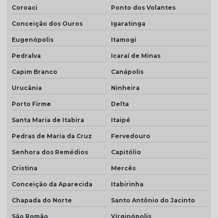
Coroaci
Ponto dos Volantes
Conceição dos Ouros
Igaratinga
Eugenópolis
Itamogi
Pedralva
Icaraí de Minas
Capim Branco
Canápolis
Urucânia
Ninheira
Porto Firme
Delta
Santa Maria de Itabira
Itaipé
Pedras de Maria da Cruz
Fervedouro
Senhora dos Remédios
Capitólio
Cristina
Mercês
Conceição da Aparecida
Itabirinha
Chapada do Norte
Santo Antônio do Jacinto
São Romão
Virginópolis