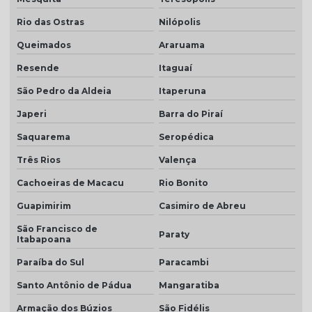
Rio das Ostras
Nilópolis
Telha colonial resinada preço
Queimados
Araruama
Telha colonial resinada valor
Resende
Itaguaí
Telha de concreto cinza
São Pedro da Aldeia
Itaperuna
Telha concreto cinza perola
Japeri
Barra do Piraí
Telha concreto colorida
Saquarema
Seropédica
Telha de concreto esmaltada
Três Rios
Valença
Telha de concreto grafite
Cachoeiras de Macacu
Rio Bonito
Telha de concreto pintada
Guapimirim
Casimiro de Abreu
Telha de concreto preço
São Francisco de
Paraty
Itabapoana
Telha de concreto preço m2
Paraíba do Sul
Paracambi
Telha de concreto valor
Santo Antônio de Pádua
Mangaratiba
Telha para construção civil
Armação dos Búzios
São Fidélis