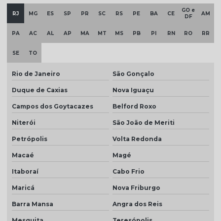
Telha cinza esmaltada
GO e
RJ
MG
ES
SP
PR
SC
RS
PE
BA
CE
AM
DF
Telha cinza grafite
PA
AC
AL
AP
MA
MT
MS
PB
PI
RN
RO
RR
Telha cinza pérola
SE
TO
Telha cinza preço
Rio de Janeiro
São Gonçalo
Telha colonial bege preço
Duque de Caxias
Nova Iguaçu
Telha colonial esmaltada
Campos dos Goytacazes
Belford Roxo
Telha colonial esmaltada branca
Niterói
São João de Meriti
Telha colonial esmaltada cinza
Petrópolis
Volta Redonda
Telha colonial esmaltada dupla face
Macaé
Magé
Telha colonial esmaltada preço
Itaboraí
Cabo Frio
Telha colonial marfim
Maricá
Nova Friburgo
Telha colonial natural
Barra Mansa
Angra dos Reis
Mesquita
Teresópolis
Telha colonial resinada