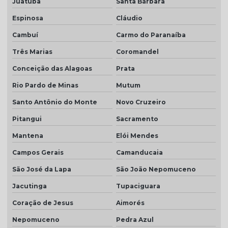
Juatuba
Santa Bárbara
Espinosa
Cláudio
Cambuí
Carmo do Paranaíba
Três Marias
Coromandel
Conceição das Alagoas
Prata
Rio Pardo de Minas
Mutum
Santo Antônio do Monte
Novo Cruzeiro
Pitangui
Sacramento
Mantena
Elói Mendes
Campos Gerais
Camanducaia
São José da Lapa
São João Nepomuceno
Jacutinga
Tupaciguara
Coração de Jesus
Aimorés
Nepomuceno
Pedra Azul