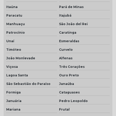
Telha resinada
Itaúna
Pará de Minas
Telha resinada branca
Paracatu
Itajubá
Telha resinada cinza
Manhuaçu
São João del Rei
Telha resinada marfim
Patrocínio
Caratinga
Telha resinada portuguesa
Unaí
Esmeraldas
Telha resinada preço
Timóteo
Curvelo
Telha resinada romana
João Monlevade
Alfenas
Viçosa
Três Corações
Telha romana branca natural
Lagoa Santa
Ouro Preto
Telha romana natural
São Sebastião do Paraíso
Janaúba
Telha romana preço m2
Formiga
Cataguases
Telha romana resinada
Januária
Pedro Leopoldo
Telha selote
Mariana
Frutal
Telha transparente americana