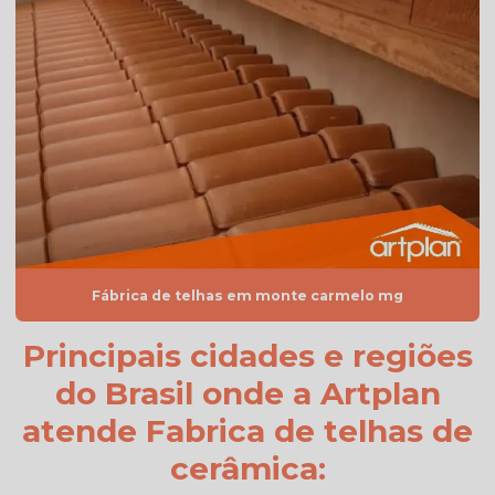
Telha branca esmaltada
Telha branca preço
Telha branca resinada
Telha caramelo
Telha celote preço
Telha de cimento cinza preço
Telha de cimento hidrofugada
Fábrica de telhas em monte carmelo mg
Telha de cimento preço
Principais cidades e regiões
Telha de cimento resinada
do Brasil onde a Artplan
Telha cinza
atende Fabrica de telhas de
Telha cinza claro
cerâmica:
Telha cinza escuro