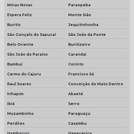
Minas Novas
Paraopeba
Espera Feliz
Monte Sião
Buritis
Jequitinhonha
São Gonçalo do Sapucaí
São João da Ponte
Belo Oriente
Buritizeiro
São João do Paraíso
Carandaí
Bambuí
Corinto
Carmo do Cajuru
Francisco Sá
Raul Soares
Conceição do Mato Dentro
Inhapim
Abaeté
Ibiá
Serro
Muzambinho
Paraguaçu
Perdões
Caxambu
Itambacuri
Itapecerica