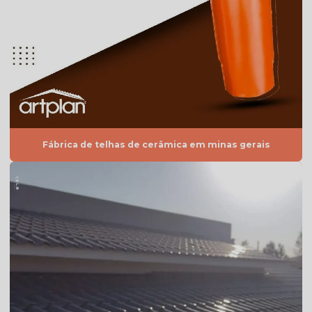
Quanto custa telha de cimento
Telha americana branca
Telha americana caramelo
Telha americana esmaltada
Telha americana esmaltada branca
Telha americana esmaltada cinza
Fábrica de telhas de cerâmica em minas gerais
Telha americana esmaltada dupla face
Telha americana esmaltada dupla face preço
Telha americana esmaltada grafite
Telha americana esmaltada lisa
Telha americana esmaltada marfim
Telha americana esmaltada preço
Telha americana esmaltada valor