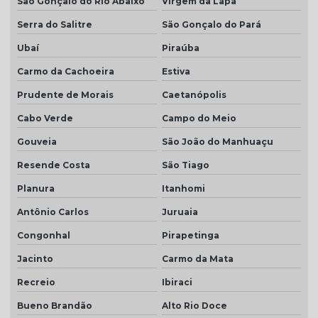
São Gonçalo do Rio Abaixo
Virgem da Lapa
Serra do Salitre
São Gonçalo do Pará
Ubaí
Piraúba
Carmo da Cachoeira
Estiva
Prudente de Morais
Caetanópolis
Cabo Verde
Campo do Meio
Gouveia
São João do Manhuaçu
Resende Costa
São Tiago
Planura
Itanhomi
Antônio Carlos
Juruaia
Congonhal
Pirapetinga
Jacinto
Carmo da Mata
Recreio
Ibiraci
Bueno Brandão
Alto Rio Doce