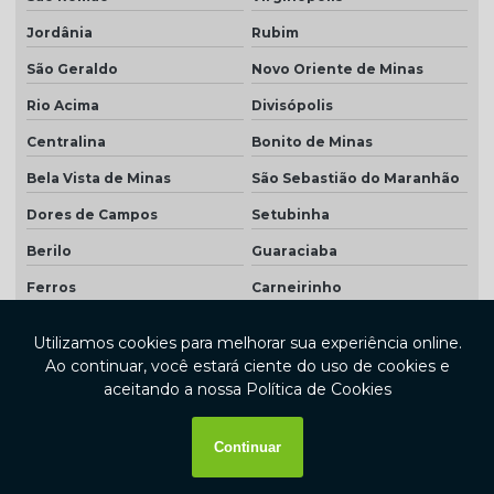
Jordânia
Rubim
São Geraldo
Novo Oriente de Minas
Rio Acima
Divisópolis
Centralina
Bonito de Minas
Bela Vista de Minas
São Sebastião do Maranhão
Dores de Campos
Setubinha
Berilo
Guaraciaba
Ferros
Carneirinho
Antônio Dias
Araújos
Arceburgo
Buenópolis
Ipuiúna
Piranguinho
Mata Verde
Cachoeira de Pajeú
Morada Nova de Minas
Prados