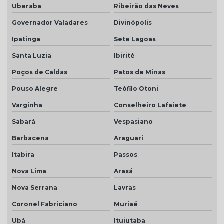
Uberaba
Ribeirão das Neves
Telha plan natural
Governador Valadares
Divinópolis
Telha plan preço
Ipatinga
Sete Lagoas
Telha plan resinada
Santa Luzia
Ibirité
Telha plan resinada preço
Poços de Caldas
Patos de Minas
Telha plan valor do metro
Pouso Alegre
Teófilo Otoni
Telha porcelanato
Varginha
Conselheiro Lafaiete
Telha porcelanato branca
Sabará
Vespasiano
Telha porcelanato preço
Barbacena
Araguari
Itabira
Passos
Telha portuguesa por metro quadrado
Nova Lima
Araxá
Telha portuguesa natural
Nova Serrana
Lavras
Telha portuguesa resinada
Coronel Fabriciano
Muriaé
Telha portuguesa resinada preço
Ubá
Ituiutaba