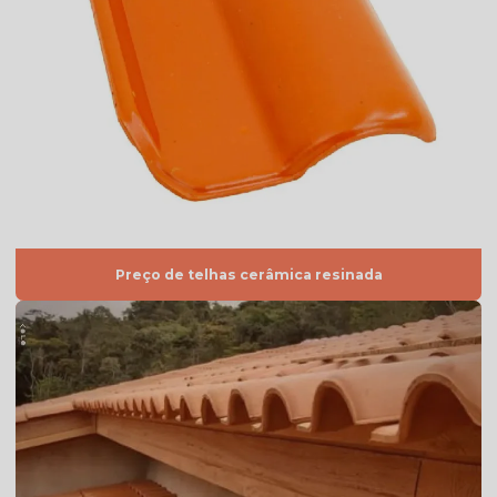
Telha americana resinada preço
Telha americana resinada valor
Telha americana resinada vermelha
Telha americana valor
Telha de argila
Telha de barro preço
Telha de barro preço m2
Preço de telhas cerâmica resinada
Telha de barro preço unidade
Telha de barro quadrada
Telha de barro romana
Telha branca
Telha branca americana
Telha branca colonial