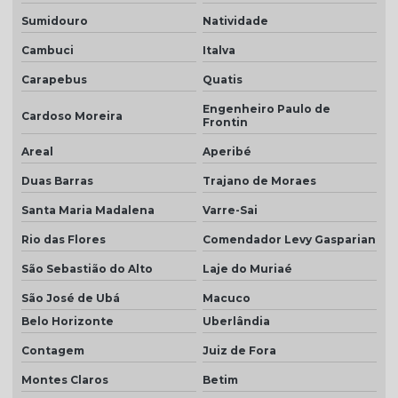
Telha marfim
Sumidouro
Natividade
Telha marfim preço
Cambuci
Italva
Telha marrom
Carapebus
Quatis
Telha natural
Engenheiro Paulo de
Cardoso Moreira
Frontin
Telha natural romana
Areal
Aperibé
Telha palha
Duas Barras
Trajano de Moraes
Telha palha mesclada
Santa Maria Madalena
Varre-Sai
Telha piso
Rio das Flores
Comendador Levy Gasparian
Telha piso branco
São Sebastião do Alto
Laje do Muriaé
Telha piso esmaltada
São José de Ubá
Macuco
Belo Horizonte
Uberlândia
Telha plan cerâmica
Contagem
Juiz de Fora
Telha plan colonial
Montes Claros
Betim
Telha plan por m2