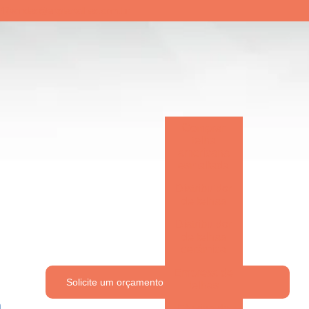
647
vendas@artplantelhas.com.br
Comprar
telha
americana
esmaltada
Distribuidor
de telhas
Distribuidor
de telhas
cerâmica
Empresa de
Solicite um orçamento
telhas
Fábrica de