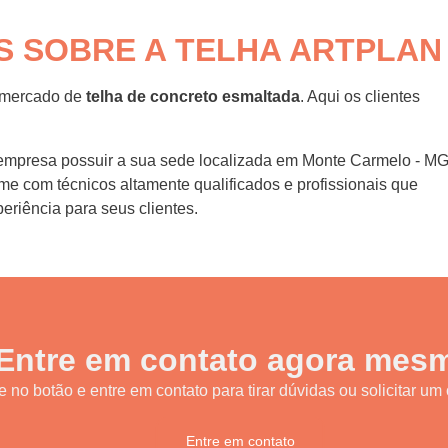
S SOBRE A TELHA ARTPLAN
o mercado de
telha de concreto esmaltada
. Aqui os clientes
 empresa possuir a sua sede localizada em Monte Carmelo - M
me com técnicos altamente qualificados e profissionais que
riência para seus clientes.
Entre em contato agora mes
e no botão e entre em contato para tirar dúvidas ou solicitar u
Entre em contato