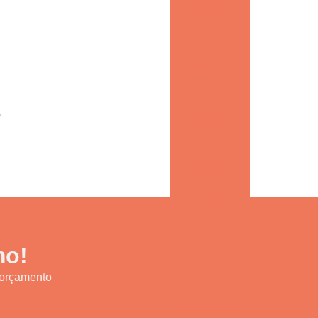
americana
esmaltada
Telha americana esmaltada dupla face
Preço de
Telha americana esmaltada dupla face preço
telhas
americana
Telha americana esmaltada grafite
Preço de
telhas
Telha americana esmaltada lisa
G
cerâmica
resinada
Telha americana esmaltada marfim
Preço de
Telha americana esmaltada preço
telhas
resinadas
Telha americana esmaltada valor
Quanto
custa telha
Telha americana esmaltada vermelha
de cimento
Telha americana por m2
mo!
Telha
americana
Telha americana mesclada
m orçamento
branca
Telha
Telha americana mesclada natural
americana