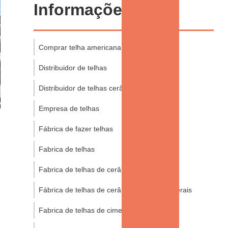
Informações
fazer telhas
Fabrica de
telhas
Comprar telha americana esmaltada
Fabrica de
telhas de
Distribuidor de telhas
cerâmica
Distribuidor de telhas cerâmica
Fábrica de
telhas de
cerâmica
Empresa de telhas
em minas
gerais
Fábrica de fazer telhas
Fabrica de
Fabrica de telhas
telhas de
cimento
Fabrica de telhas de cerâmica
Fabrica de
telhas
Fábrica de telhas de cerâmica em minas gerais
colonial
Fabrica de telhas de cimento
Fabrica de
telhas