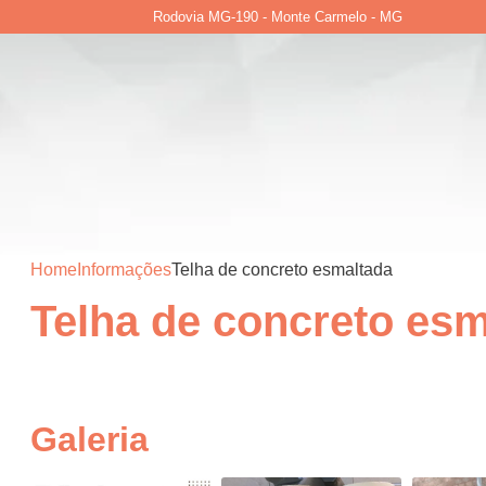
Rodovia MG-190 - Monte Carmelo - MG
Home
Informações
Telha de concreto esmaltada
Telha de concreto esm
Galeria