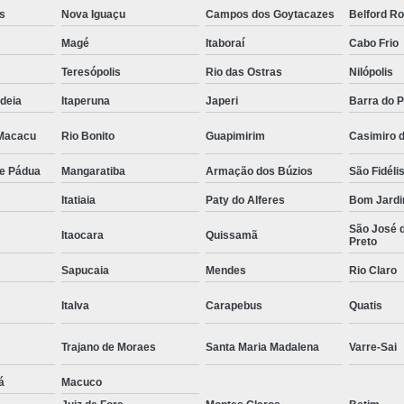
s
Nova Iguaçu
Campos dos Goytacazes
Belford R
Magé
Itaboraí
Cabo Frio
Teresópolis
Rio das Ostras
Nilópolis
deia
Itaperuna
Japeri
Barra do P
 Macacu
Rio Bonito
Guapimirim
Casimiro 
de Pádua
Mangaratiba
Armação dos Búzios
São Fidéli
Itatiaia
Paty do Alferes
Bom Jard
São José d
Itaocara
Quissamã
Preto
Sapucaia
Mendes
Rio Claro
Italva
Carapebus
Quatis
Trajano de Moraes
Santa Maria Madalena
Varre-Sai
á
Macuco