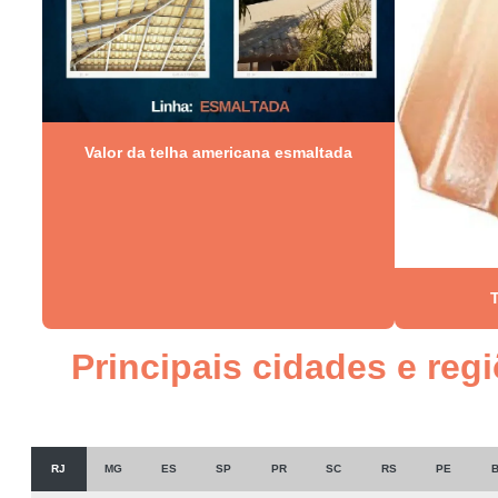
Valor da telha americana esmaltada
Principais cidades e reg
RJ
MG
ES
SP
PR
SC
RS
PE