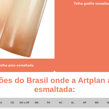
Telha grafite esmalt
Telha piso esmaltada
iões do Brasil onde a Artplan
esmaltada:
BA
CE
GO e DF
AM
PA
AC
AL
AP
MA
M