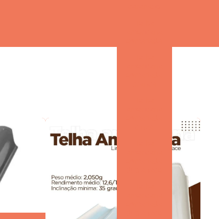
caramelo
Telha americana mesclada preço
Telha
Telha americana mesclada valor
americana
esmaltada
Telha americana natural
Telha
americana
Telha americana natural preço
esmaltada
branca
Telha americana resinada
Telha
Telha americana resinada branca
americana
esmaltada
cinza
Telha americana resinada cores
Telha
Telha americana resinada mesclada
americana
esmaltada
Telha americana resinada preço
dupla face
Telha americana resinada valor
Telha
americana
esmaltada
Telha americana resinada vermelha
dupla face