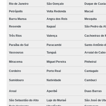
Rio de Janeiro
São Gonçalo
Duque de Caxia
Petrópolis
Volta Redonda
Macaé
Barra Mansa
Angra dos Reis
Mesquita
Resende
Itaguaí
São Pedro da Al
Três Rios
Valença
Cachoeiras de
Paraíba do Sul
Paracambi
Santo Antônio 
Vassouras
Tanguá
Arraial do Cabo
Miracema
Miguel Pereira
Pinheiral
Cordeiro
Porto Real
Cantagalo
Sumidouro
Natividade
Cambuci
Areal
Aperibé
Duas Barras
São Sebastião do Alto
Laje do Muriaé
São José de Ub