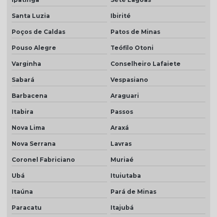
Telha plan resinada
Santa Luzia
Ibirité
Telha plan resinada preço
Poços de Caldas
Patos de Minas
Pouso Alegre
Teófilo Otoni
Telha plan valor do metro
Varginha
Conselheiro Lafaiete
Telha porcelanato
Sabará
Vespasiano
Telha porcelanato branca
Barbacena
Araguari
Telha porcelanato preço
Itabira
Passos
Telha portuguesa por metro quadrado
Nova Lima
Araxá
Telha portuguesa natural
Nova Serrana
Lavras
Telha portuguesa resinada
Coronel Fabriciano
Muriaé
Telha portuguesa resinada preço
Ubá
Ituiutaba
Telha resinada
Itaúna
Pará de Minas
Telha resinada branca
Paracatu
Itajubá