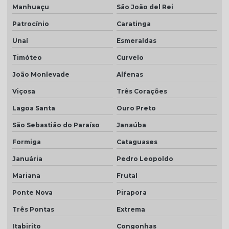
Telha resinada cinza
Manhuaçu
São João del Rei
Patrocínio
Caratinga
Telha resinada marfim
Unaí
Esmeraldas
Telha resinada portuguesa
Timóteo
Curvelo
Telha resinada preço
João Monlevade
Alfenas
Telha resinada romana
Viçosa
Três Corações
Telha romana branca natural
Lagoa Santa
Ouro Preto
Telha romana natural
São Sebastião do Paraíso
Janaúba
Telha romana preço m2
Formiga
Cataguases
Telha romana resinada
Januária
Pedro Leopoldo
Telha selote
Mariana
Frutal
Telha transparente americana
Ponte Nova
Pirapora
Telha transparente americana preço
Três Pontas
Extrema
Itabirito
Congonhas
Telha transparente americana quanto custa