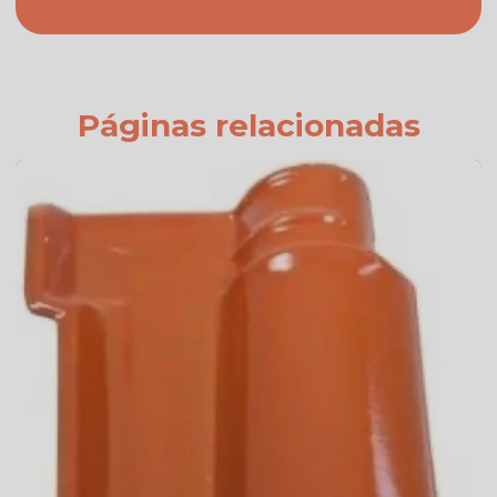
Fabricante de telhas cerâmicas
Fornecedor de telhas
Fornecedor de telhas colonial
Páginas relacionadas
Onde comprar telha colonial
Orçamento de telha de cimento
Preço da telha americana branca esmaltada
Preço da telha americana esmaltada
Preço de telhas americana
Preço de telhas cerâmica resinada
Preço de telhas resinadas
Quanto custa telha de cimento
Telha americana branca