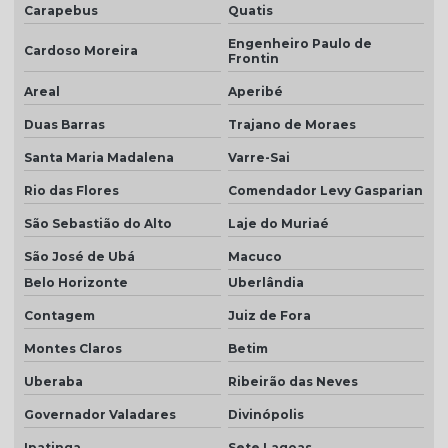
Telha marrom
Carapebus
Quatis
Engenheiro Paulo de
Telha natural
Cardoso Moreira
Frontin
Telha natural romana
Areal
Aperibé
Telha palha
Duas Barras
Trajano de Moraes
Telha palha mesclada
Santa Maria Madalena
Varre-Sai
Telha piso
Rio das Flores
Comendador Levy Gasparian
São Sebastião do Alto
Laje do Muriaé
Telha piso branco
São José de Ubá
Macuco
Telha piso esmaltada
Belo Horizonte
Uberlândia
Telha plan cerâmica
Contagem
Juiz de Fora
Telha plan colonial
Montes Claros
Betim
Telha plan por m2
Uberaba
Ribeirão das Neves
Telha plan natural
Governador Valadares
Divinópolis
Telha plan preço
Ipatinga
Sete Lagoas