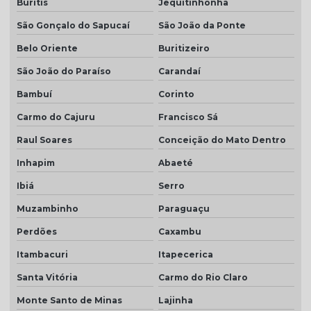
Buritis
Jequitinhonha
São Gonçalo do Sapucaí
São João da Ponte
Belo Oriente
Buritizeiro
São João do Paraíso
Carandaí
Bambuí
Corinto
Carmo do Cajuru
Francisco Sá
Raul Soares
Conceição do Mato Dentro
Inhapim
Abaeté
Ibiá
Serro
Muzambinho
Paraguaçu
Perdões
Caxambu
Itambacuri
Itapecerica
Santa Vitória
Carmo do Rio Claro
Monte Santo de Minas
Lajinha