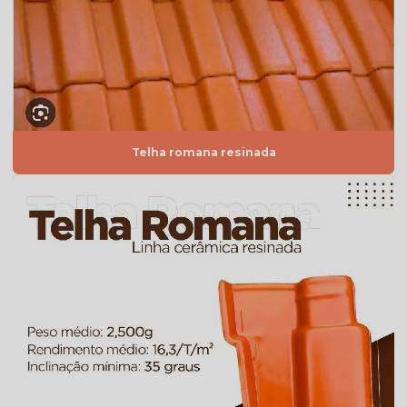
Telha americana resinada vermelha
Telha americana valor
Telha de argila
Telha de barro preço
Telha de barro preço m2
Telha romana resinada
Telha de barro preço unidade
Telha de barro quadrada
Telha de barro romana
Telha branca
Telha branca americana
Telha branca colonial
Telha branca esmaltada
Telha branca preço