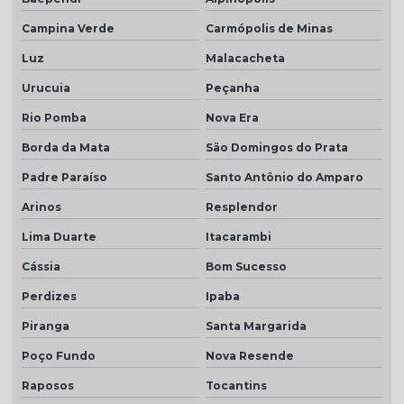
Campina Verde
Carmópolis de Minas
Luz
Malacacheta
Urucuia
Peçanha
Rio Pomba
Nova Era
Borda da Mata
São Domingos do Prata
Padre Paraíso
Santo Antônio do Amparo
Arinos
Resplendor
Lima Duarte
Itacarambi
Cássia
Bom Sucesso
Perdizes
Ipaba
Piranga
Santa Margarida
Poço Fundo
Nova Resende
Raposos
Tocantins