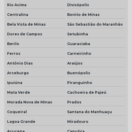
Rio Acima
Divisópolis
Centralina
Bonito de Minas
Bela Vista de Minas
São Sebastião do Maranhão
Dores de Campos
Setubinha
Berilo
Guaraciaba
Ferros
Carneirinho
Antônio Dias
Araújos
Arceburgo
Buenópolis
Ipuiúna
Piranguinho
Mata Verde
Cachoeira de Pajeú
Morada Nova de Minas
Prados
Coqueiral
Santana do Manhuaçu
Lagoa Grande
Miradouro
Açucena
Caputira