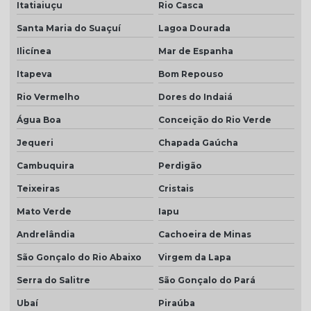
Itatiaiuçu
Rio Casca
Santa Maria do Suaçuí
Lagoa Dourada
Ilicínea
Mar de Espanha
Itapeva
Bom Repouso
Rio Vermelho
Dores do Indaiá
Água Boa
Conceição do Rio Verde
Jequeri
Chapada Gaúcha
Cambuquira
Perdigão
Teixeiras
Cristais
Mato Verde
Iapu
Andrelândia
Cachoeira de Minas
São Gonçalo do Rio Abaixo
Virgem da Lapa
Serra do Salitre
São Gonçalo do Pará
Ubaí
Piraúba