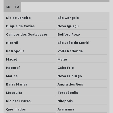
Telha cinza pérola
SE
TO
Telha cinza preço
Rio de Janeiro
São Gonçalo
Telha colonial bege preço
Duque de Caxias
Nova Iguaçu
Telha colonial esmaltada
Campos dos Goytacazes
Belford Roxo
Telha colonial esmaltada branca
Niterói
São João de Meriti
Telha colonial esmaltada cinza
Petrópolis
Volta Redonda
Macaé
Magé
Telha colonial esmaltada dupla face
Itaboraí
Cabo Frio
Telha colonial esmaltada preço
Maricá
Nova Friburgo
Telha colonial marfim
Barra Mansa
Angra dos Reis
Telha colonial natural
Mesquita
Teresópolis
Telha colonial resinada
Rio das Ostras
Nilópolis
Telha colonial resinada preço
Queimados
Araruama