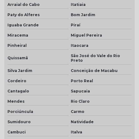
Arraial do Cabo
Itatiaia
Telha dupla face esmaltada
Paty do Alferes
Bom Jardim
Telha dupla portuguesa
Iguaba Grande
Piraí
Telha dupla preço
Miracema
Miguel Pereira
Telha dupla romana
Pinheiral
Itaocara
Telha em monte carmelo
São José do Vale do Rio
Quissamã
Preto
Telha esmaltado caramelo
Silva Jardim
Conceição de Macabu
Telha grafite
Cordeiro
Porto Real
Telha grafite esmaltada
Cantagalo
Sapucaia
Telha hidrofugada
Mendes
Rio Claro
Telha hidrofugada preço
Porciúncula
Carmo
Telha marfim
Sumidouro
Natividade
Telha marfim preço
Cambuci
Italva