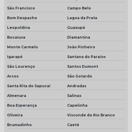
São Francisco
Campo Belo
Telhas ceramica porcelanato
Bom Despacho
Lagoa da Prata
Telhas coloniais cores
Leopoldina
Guaxupé
Telhas dupla
Bocaiuva
Diamantina
Telhas dupla face
Monte Carmelo
João Pinheiro
Telhas dupla face branca
Igarapé
Santana do Paraíso
Telhas rústicas
São Lourenço
Santos Dumont
Valor da telha americana esmaltada
Arcos
São Gotardo
Santa Rita do Sapucaí
Andradas
Almenara
Salinas
Boa Esperança
Capelinha
Oliveira
Visconde do Rio Branco
Brumadinho
Caeté