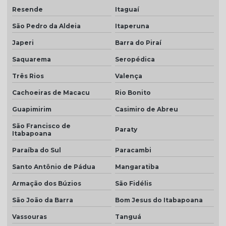
Telha colonial resinada valor
Resende
Itaguaí
Telha de concreto cinza
São Pedro da Aldeia
Itaperuna
Telha concreto cinza perola
Japeri
Barra do Piraí
Telha concreto colorida
Saquarema
Seropédica
Telha de concreto esmaltada
Três Rios
Valença
Cachoeiras de Macacu
Rio Bonito
Telha de concreto grafite
Guapimirim
Casimiro de Abreu
Telha de concreto pintada
São Francisco de
Telha de concreto preço
Paraty
Itabapoana
Telha de concreto preço m2
Paraíba do Sul
Paracambi
Telha de concreto valor
Santo Antônio de Pádua
Mangaratiba
Armação dos Búzios
São Fidélis
Telha para construção civil
São João da Barra
Bom Jesus do Itabapoana
Telha dupla americana
Vassouras
Tanguá
Telha dupla colonial