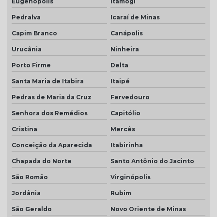
Eugenópolis
Itamogi
Pedralva
Icaraí de Minas
Capim Branco
Canápolis
Urucânia
Ninheira
Porto Firme
Delta
Santa Maria de Itabira
Itaipé
Pedras de Maria da Cruz
Fervedouro
Senhora dos Remédios
Capitólio
Cristina
Mercês
Conceição da Aparecida
Itabirinha
Chapada do Norte
Santo Antônio do Jacinto
São Romão
Virginópolis
Jordânia
Rubim
São Geraldo
Novo Oriente de Minas