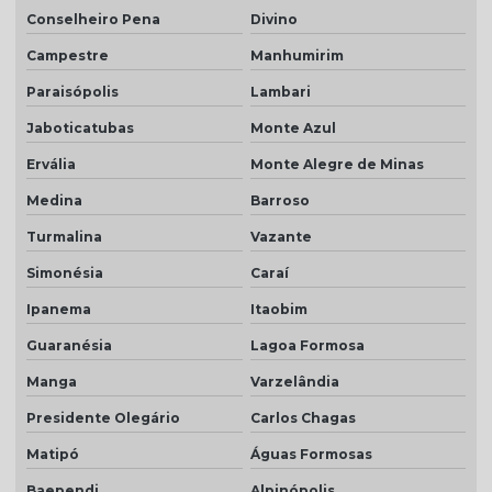
Conselheiro Pena
Divino
Campestre
Manhumirim
Paraisópolis
Lambari
Jaboticatubas
Monte Azul
Ervália
Monte Alegre de Minas
Medina
Barroso
Turmalina
Vazante
Simonésia
Caraí
Ipanema
Itaobim
Guaranésia
Lagoa Formosa
Manga
Varzelândia
Presidente Olegário
Carlos Chagas
Matipó
Águas Formosas
Baependi
Alpinópolis