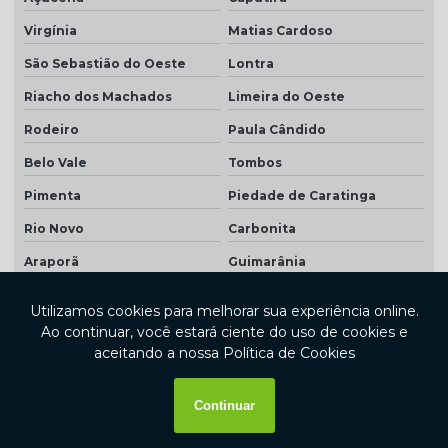
Virgínia
Matias Cardoso
São Sebastião do Oeste
Lontra
Riacho dos Machados
Limeira do Oeste
Rodeiro
Paula Cândido
Belo Vale
Tombos
Pimenta
Piedade de Caratinga
Rio Novo
Carbonita
Araporã
Guimarânia
Passa Tempo
Campo Florido
Santa Rita de Caldas
Santa Bárbara do Leste
Orizânia
Pratápolis
Delfinópolis
Alto Jequitibá
Martins Soares
Pocrane