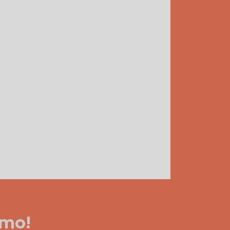
Preço da
Telha americana esmaltada branca
telha
americana
esmaltada
Telha americana esmaltada cinza
Preço de
Telha americana esmaltada dupla face
telhas
americana
Telha americana esmaltada dupla face preço
Preço de
telhas
Telha americana esmaltada grafite
cerâmica
resinada
Telha americana esmaltada lisa
Preço de
Telha americana esmaltada marfim
telhas
resinadas
Telha americana esmaltada preço
Quanto
custa telha
Telha americana esmaltada valor
de cimento
Telha americana esmaltada vermelha
Telha
americana
smo!
Telha americana por m2
branca