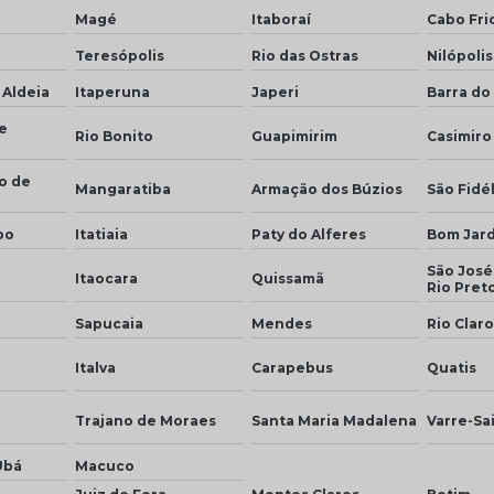
Magé
Itaboraí
Cabo Fri
Teresópolis
Rio das Ostras
Nilópolis
 Aldeia
Itaperuna
Japeri
Barra do 
e
Rio Bonito
Guapimirim
Casimiro
o de
Mangaratiba
Armação dos Búzios
São Fidél
bo
Itatiaia
Paty do Alferes
Bom Jar
São José
Itaocara
Quissamã
Rio Pret
Sapucaia
Mendes
Rio Claro
Italva
Carapebus
Quatis
Trajano de Moraes
Santa Maria Madalena
Varre-Sa
Ubá
Macuco