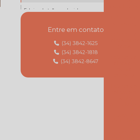
telhas
esmaltadas
Fabrica de telhas colonial
Fabrica de
Fabrica de telhas esmaltadas
telhas mg
Entre em contato
Fabrica de
Fabrica de telhas mg
telhas minas
(34) 3842-1625
gerais
Fabrica de telhas minas gerais
(34) 3842-1818
Fábrica de
(34) 3842-8647
Fábrica de telhas em monte carmelo
telhas em
monte
carmelo
Fábrica de telhas em monte carmelo mg
Fábrica de
Fabricante de telhas
telhas em
monte
Fabricante de telhas cerâmicas
carmelo mg
Fabricante
Fornecedor de telhas
de telhas
Fornecedor de telhas colonial
Fabricante
de telhas