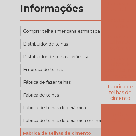
Fábrica de
Informações
fazer telhas
Fabrica de
telhas
Comprar telha americana esmaltada
Fabrica de
telhas de
Distribuidor de telhas
cerâmica
Distribuidor de telhas cerâmica
Fábrica de
telhas de
Empresa de telhas
cerâmica em
minas gerais
Fábrica de fazer telhas
Fabrica de
telhas de
Fabrica de telhas
cimento
Fabrica de telhas de cerâmica
Fabrica de
telhas
colonial
Fábrica de telhas de cerâmica em minas gerais
Fabrica de
Fabrica de telhas de cimento