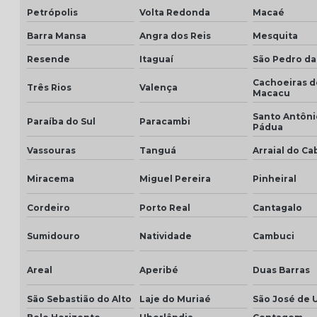
Petrópolis
Volta Redonda
Macaé
Barra Mansa
Angra dos Reis
Mesquita
Resende
Itaguaí
São Pedro da
Cachoeiras d
Três Rios
Valença
Macacu
Santo Antôni
Paraíba do Sul
Paracambi
Pádua
Vassouras
Tanguá
Arraial do Ca
Miracema
Miguel Pereira
Pinheiral
Cordeiro
Porto Real
Cantagalo
Sumidouro
Natividade
Cambuci
Areal
Aperibé
Duas Barras
São Sebastião do Alto
Laje do Muriaé
São José de 