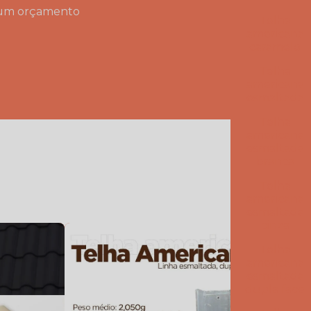
ar um orçamento
Telha
Telha americana mesclada
americana
caramelo
Telha americana mesclada natural
Telha
Telha americana mesclada preço
americana
esmaltada
Telha americana mesclada valor
Telha
americana
Telha americana natural
esmaltada
branca
Telha americana natural preço
Telha
Telha americana resinada
americana
esmaltada
cinza
Telha americana resinada branca
Telha
Telha americana resinada cores
americana
esmaltada
Telha americana resinada mesclada
dupla face