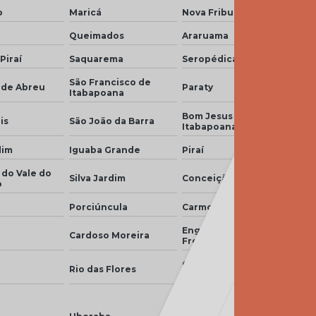
o
Maricá
Nova Friburgo
Telha branca americana
Telha
Queimados
Araruama
americana
Telha branca colonial
esmaltada
Piraí
Saquarema
Seropédica
valor
Telha branca esmaltada
São Francisco de
 de Abreu
Paraty
Telha
Itabapoana
Telha branca preço
americana
esmaltada
Bom Jesus do
is
São João da Barra
Itabapoana
vermelha
Telha branca resinada
dim
Iguaba Grande
Piraí
Telha
Telha caramelo
americana
 do Vale do
Silva Jardim
Conceição de Macabu
por m2
o
Telha celote preço
Telha
Porciúncula
Carmo
americana
Telha de cimento cinza preço
Engenheiro Paulo de
mesclada
Cardoso Moreira
Frontin
Telha de cimento hidrofugada
Telha
Comendador Levy
americana
i
Rio das Flores
Gasparian
Telha de cimento preço
mesclada
natural
Telha de cimento resinada