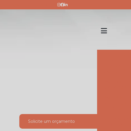
vendas@artplantelhas.com.br
Comprar
telha
americana
esmaltada
Distribuidor
de telhas
Distribuidor
de telhas
cerâmica
Empresa de
Solicite um orçamento
telhas