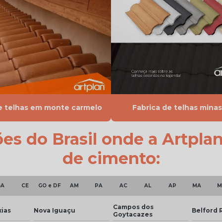
e telhas em monte carmelo
Fabrica de telhas minas
ões do Brasil onde a Artpla
de cimento:
BA
CE
GO e DF
AM
PA
AC
AL
AP
MA
M
Campos dos
ias
Nova Iguaçu
Belford 
Goytacazes