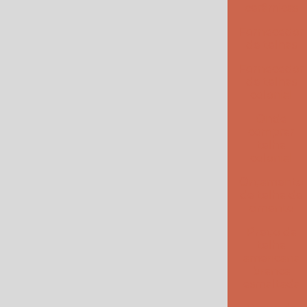
Onde comprar telha colonial
cerâmicas
Fornecedor
Orçamento de telha de cimento
de telhas
Preço da telha americana branca esmaltada
Fornecedor
de telhas
Preço da telha americana esmaltada
colonial
Preço de telhas americana
Onde
comprar
telha
Preço de telhas cerâmica resinada
colonial
Preço de telhas resinadas
Orçamento
de telha de
Quanto custa telha de cimento
cimento
Preço da
Telha americana branca
telha
americana
Telha americana caramelo
branca
esmaltada
Telha americana esmaltada