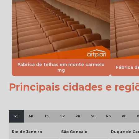
Fábrica de telhas em monte carmelo
Fábrica d
mg
Principais cidades e regi
RJ
MG
ES
SP
PR
SC
RS
PE
Rio de Janeiro
São Gonçalo
Duque de Cax