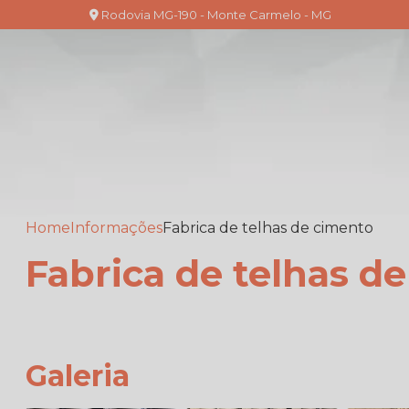
Rodovia MG-190 - Monte Carmelo - MG
Home
Informações
Fabrica de telhas de cimento
Fabrica de telhas d
Galeria