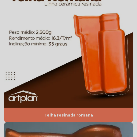
Telha americana resinada valor
Telha americana resinada vermelha
Telha americana valor
Telha de argila
Telha de barro preço
Telha de barro preço m2
Telha de barro preço unidade
Telha de barro quadrada
Telha de barro romana
Telha branca
Telha branca americana
Telha resinada romana
Telha branca colonial
Telha branca esmaltada