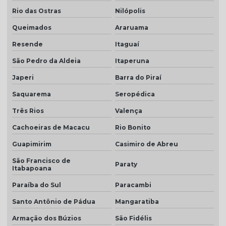
Telha dupla colonial
Rio das Ostras
Nilópolis
Queimados
Araruama
Telha dupla face esmaltada
Resende
Itaguaí
Telha dupla portuguesa
São Pedro da Aldeia
Itaperuna
Telha dupla preço
Japeri
Barra do Piraí
Telha dupla romana
Saquarema
Seropédica
Telha em monte carmelo
Três Rios
Valença
Telha esmaltado caramelo
Cachoeiras de Macacu
Rio Bonito
Telha grafite
Guapimirim
Casimiro de Abreu
Telha grafite esmaltada
São Francisco de
Paraty
Itabapoana
Telha hidrofugada
Paraíba do Sul
Paracambi
Telha hidrofugada preço
Santo Antônio de Pádua
Mangaratiba
Telha marfim
Armação dos Búzios
São Fidélis