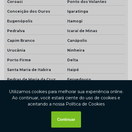
Coroaci
Ponto dos Volantes
Conceição dos Ouros
Igaratinga
Eugenópolis
Itamogi
Pedralva
Icaraí de Minas
Capim Branco
Canápolis
Urucânia
Ninheira
Porto Firme
Delta
Santa Maria de Itabira
Itaipé
Pedras de Maria da Cruz
Fervedouro
Senhora dos Remédios
Capitólio
Cristina
Mercês
Conceição da Aparecida
Itabirinha
Chapada do Norte
Santo Antônio do Jacinto
São Romão
Virginópolis