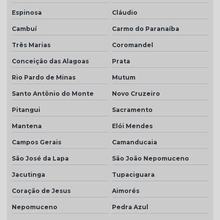
Espinosa
Cláudio
Cambuí
Carmo do Paranaíba
Três Marias
Coromandel
Conceição das Alagoas
Prata
Rio Pardo de Minas
Mutum
Santo Antônio do Monte
Novo Cruzeiro
Pitangui
Sacramento
Mantena
Elói Mendes
Campos Gerais
Camanducaia
São José da Lapa
São João Nepomuceno
Jacutinga
Tupaciguara
Coração de Jesus
Aimorés
Nepomuceno
Pedra Azul