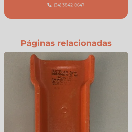
(34) 3842-8647
Fabricante de telhas
Fabricante de telhas cerâmicas
Fornecedor de telhas
Fornecedor de telhas colonial
Páginas relacionadas
Onde comprar telha colonial
Orçamento de telha de cimento
Preço da telha americana branca esmaltada
Preço da telha americana esmaltada
Preço de telhas americana
Preço de telhas cerâmica resinada
Preço de telhas resinadas
Quanto custa telha de cimento