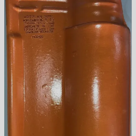
Telha branca preço
Telha branca resinada
Telha caramelo
Telha celote preço
Telha de cimento cinza preço
Telha de cimento hidrofugada
Telha de cimento preço
Telha de cimento resinada
Telha cinza
Telha cinza claro
Telha cinza escuro
Telha cinza esmaltada