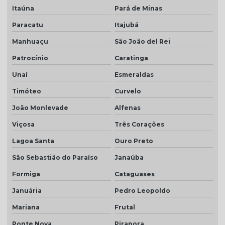
Itaúna
Pará de Minas
Telha transparente americana quanto custa
Paracatu
Itajubá
Telhas ceramica porcelanato
Manhuaçu
São João del Rei
Telhas coloniais cores
Patrocínio
Caratinga
Telhas dupla
Unaí
Esmeraldas
Telhas dupla face
Timóteo
Curvelo
Telhas dupla face branca
João Monlevade
Alfenas
Telhas rústicas
Viçosa
Três Corações
Lagoa Santa
Ouro Preto
Valor da telha americana esmaltada
São Sebastião do Paraíso
Janaúba
Formiga
Cataguases
Januária
Pedro Leopoldo
Mariana
Frutal
Ponte Nova
Pirapora