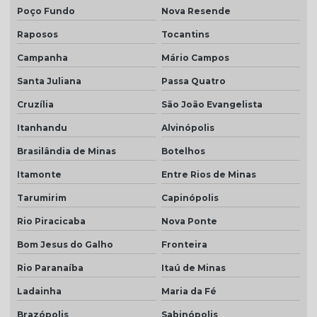
Poço Fundo
Nova Resende
Raposos
Tocantins
Campanha
Mário Campos
Santa Juliana
Passa Quatro
Cruzília
São João Evangelista
Itanhandu
Alvinópolis
Brasilândia de Minas
Botelhos
Itamonte
Entre Rios de Minas
Tarumirim
Capinópolis
Rio Piracicaba
Nova Ponte
Bom Jesus do Galho
Fronteira
Rio Paranaíba
Itaú de Minas
Ladainha
Maria da Fé
Brazópolis
Sabinópolis