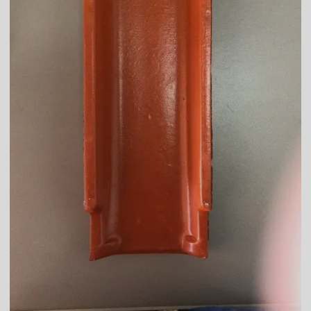
Telha americana branca
Telha americana caramelo
Telha americana esmaltada
Telha americana esmaltada branca
Telha americana esmaltada cinza
Telha americana esmaltada dupla face
Telha americana esmaltada dupla face preço
Telha americana esmaltada grafite
Telha americana esmaltada lisa
Telha americana esmaltada marfim
Telha americana esmaltada preço
Telha americana esmaltada valor
Telha americana esmaltada vermelha