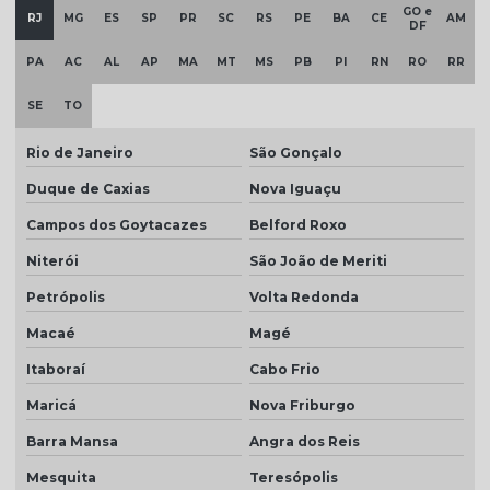
Telha colonial resinada preço
GO e
RJ
MG
ES
SP
PR
SC
RS
PE
BA
CE
AM
DF
Telha colonial resinada valor
PA
AC
AL
AP
MA
MT
MS
PB
PI
RN
RO
RR
Telha de concreto cinza
SE
TO
Telha concreto cinza perola
Rio de Janeiro
São Gonçalo
Telha concreto colorida
Duque de Caxias
Nova Iguaçu
Telha de concreto esmaltada
Campos dos Goytacazes
Belford Roxo
Telha de concreto grafite
Niterói
São João de Meriti
Telha de concreto pintada
Petrópolis
Volta Redonda
Telha de concreto preço
Macaé
Magé
Telha de concreto preço m2
Itaboraí
Cabo Frio
Telha de concreto valor
Maricá
Nova Friburgo
Telha para construção civil
Barra Mansa
Angra dos Reis
Telha dupla americana
Mesquita
Teresópolis