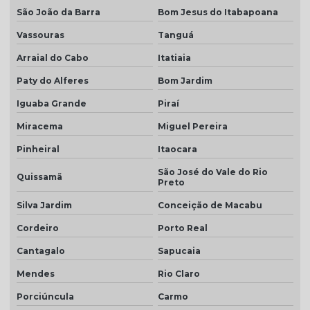
Telha marfim preço
São João da Barra
Bom Jesus do Itabapoana
Telha marrom
Vassouras
Tanguá
Telha natural
Arraial do Cabo
Itatiaia
Telha natural romana
Paty do Alferes
Bom Jardim
Telha palha
Iguaba Grande
Piraí
Miracema
Miguel Pereira
Telha palha mesclada
Pinheiral
Itaocara
Telha piso
São José do Vale do Rio
Quissamã
Telha piso branco
Preto
Telha piso esmaltada
Silva Jardim
Conceição de Macabu
Telha plan cerâmica
Cordeiro
Porto Real
Cantagalo
Sapucaia
Telha plan colonial
Mendes
Rio Claro
Telha plan por m2
Porciúncula
Carmo
Telha plan natural