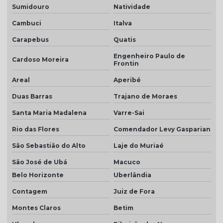
Sumidouro
Natividade
Telha plan preço
Cambuci
Italva
Telha plan resinada
Carapebus
Quatis
Telha plan resinada preço
Engenheiro Paulo de
Cardoso Moreira
Frontin
Telha plan valor do metro
Areal
Aperibé
Telha porcelanato
Duas Barras
Trajano de Moraes
Telha porcelanato branca
Santa Maria Madalena
Varre-Sai
Telha porcelanato preço
Rio das Flores
Comendador Levy Gasparian
Telha portuguesa por metro quadrado
São Sebastião do Alto
Laje do Muriaé
Telha portuguesa natural
São José de Ubá
Macuco
Telha portuguesa resinada
Belo Horizonte
Uberlândia
Contagem
Juiz de Fora
Telha portuguesa resinada preço
Montes Claros
Betim
Telha resinada