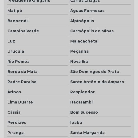
Presidente Olegário
Carlos Chagas
Matipó
Águas Formosas
Baependi
Alpinópolis
Campina Verde
Carmópolis de Minas
Luz
Malacacheta
Urucuia
Peçanha
Rio Pomba
Nova Era
Borda da Mata
São Domingos do Prata
Padre Paraíso
Santo Antônio do Amparo
Arinos
Resplendor
Lima Duarte
Itacarambi
Cássia
Bom Sucesso
Perdizes
Ipaba
Piranga
Santa Margarida