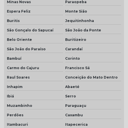
Minas Novas
Paraopeba
Espera Feliz
Monte Sião
Buritis
Jequitinhonha
São Gonçalo do Sapucaí
São João da Ponte
Belo Oriente
Buritizeiro
São João do Paraíso
Carandaí
Bambuí
Corinto
Carmo do Cajuru
Francisco Sá
Raul Soares
Conceição do Mato Dentro
Inhapim
Abaeté
Ibiá
Serro
Muzambinho
Paraguaçu
Perdões
Caxambu
Itambacuri
Itapecerica