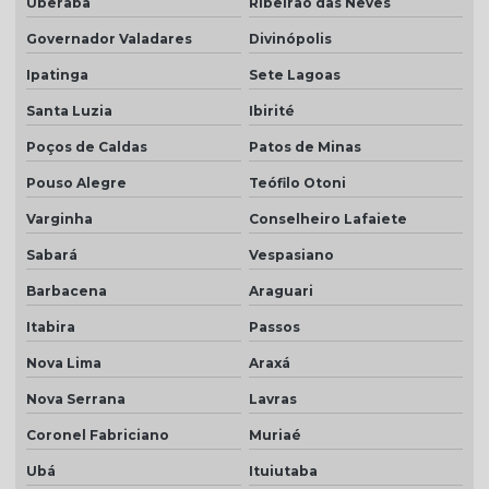
Uberaba
Ribeirão das Neves
Telha resinada branca
Governador Valadares
Divinópolis
Telha resinada cinza
Ipatinga
Sete Lagoas
Telha resinada marfim
Santa Luzia
Ibirité
Telha resinada portuguesa
Poços de Caldas
Patos de Minas
Telha resinada preço
Pouso Alegre
Teófilo Otoni
Telha resinada romana
Varginha
Conselheiro Lafaiete
Telha romana branca natural
Sabará
Vespasiano
Telha romana natural
Barbacena
Araguari
Telha romana preço m2
Itabira
Passos
Nova Lima
Araxá
Telha romana resinada
Nova Serrana
Lavras
Telha selote
Coronel Fabriciano
Muriaé
Telha transparente americana
Ubá
Ituiutaba
Telha transparente americana preço