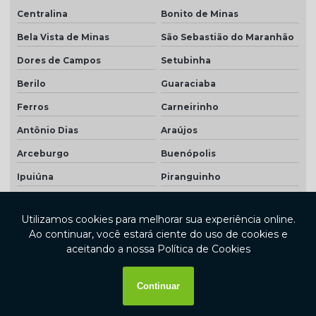
Centralina
Bonito de Minas
Bela Vista de Minas
São Sebastião do Maranhão
Dores de Campos
Setubinha
Berilo
Guaraciaba
Ferros
Carneirinho
Antônio Dias
Araújos
Arceburgo
Buenópolis
Ipuiúna
Piranguinho
Mata Verde
Cachoeira de Pajeú
Morada Nova de Minas
Prados
Coqueiral
Santana do Manhuaçu
Lagoa Grande
Miradouro
Açucena
Caputira