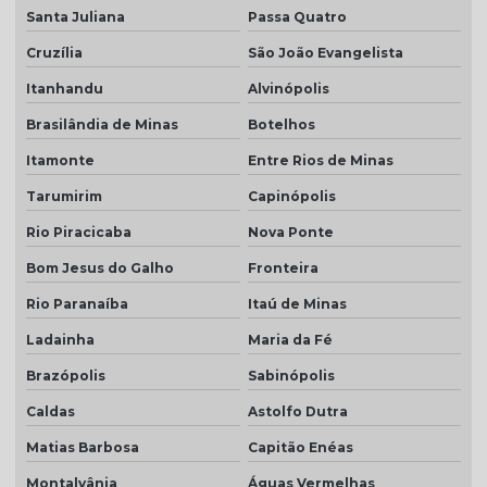
Santa Juliana
Passa Quatro
Cruzília
São João Evangelista
Itanhandu
Alvinópolis
Brasilândia de Minas
Botelhos
Itamonte
Entre Rios de Minas
Tarumirim
Capinópolis
Rio Piracicaba
Nova Ponte
Bom Jesus do Galho
Fronteira
Rio Paranaíba
Itaú de Minas
Ladainha
Maria da Fé
Brazópolis
Sabinópolis
Caldas
Astolfo Dutra
Matias Barbosa
Capitão Enéas
Montalvânia
Águas Vermelhas