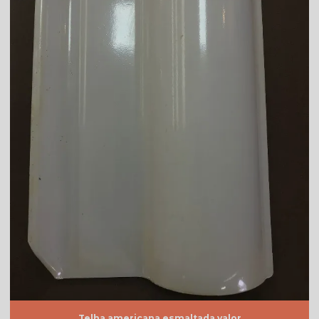
Telha americana resinada mesclada
Telha americana resinada preço
Telha americana resinada valor
Telha americana resinada vermelha
Telha americana valor
Telha de argila
Telha de barro preço
Telha de barro preço m2
Telha de barro preço unidade
Telha de barro quadrada
Telha de barro romana
Telha branca
Telha americana esmaltada valor