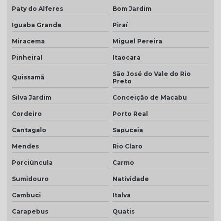
Paty do Alferes
Bom Jardim
Telha hidrofugada preço
Iguaba Grande
Piraí
Telha marfim
Miracema
Miguel Pereira
Telha marfim preço
Pinheiral
Itaocara
Telha marrom
São José do Vale do Rio
Quissamã
Preto
Telha natural
Silva Jardim
Conceição de Macabu
Telha natural romana
Cordeiro
Porto Real
Telha palha
Cantagalo
Sapucaia
Telha palha mesclada
Mendes
Rio Claro
Telha piso
Porciúncula
Carmo
Telha piso branco
Sumidouro
Natividade
Telha piso esmaltada
Cambuci
Italva
Telha plan cerâmica
Carapebus
Quatis