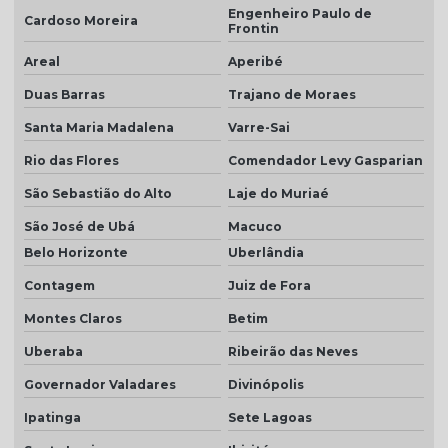
Telha plan colonial
Engenheiro Paulo de
Cardoso Moreira
Frontin
Telha plan por m2
Areal
Aperibé
Telha plan natural
Duas Barras
Trajano de Moraes
Telha plan preço
Santa Maria Madalena
Varre-Sai
Telha plan resinada
Rio das Flores
Comendador Levy Gasparian
Telha plan resinada preço
São Sebastião do Alto
Laje do Muriaé
Telha plan valor do metro
São José de Ubá
Macuco
Belo Horizonte
Uberlândia
Telha porcelanato
Contagem
Juiz de Fora
Telha porcelanato branca
Montes Claros
Betim
Telha porcelanato preço
Uberaba
Ribeirão das Neves
Telha portuguesa por metro quadrado
Governador Valadares
Divinópolis
Telha portuguesa natural
Ipatinga
Sete Lagoas
Telha portuguesa resinada