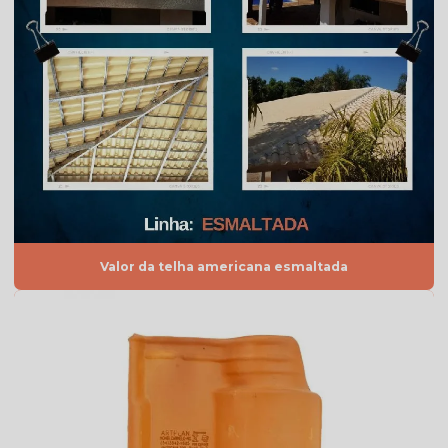
Preço de telhas resinadas
Quanto custa telha de cimento
Telha americana branca
Telha americana caramelo
Telha americana esmaltada
Telha americana esmaltada branca
Telha americana esmaltada cinza
Valor da telha americana esmaltada
Telha americana esmaltada dupla face
Telha americana esmaltada dupla face preço
Telha americana esmaltada grafite
Telha americana esmaltada lisa
Telha americana esmaltada marfim