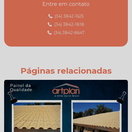
Entre em contato
Fabrica de telhas minas gerais
Fábrica de telhas em monte carmelo
(34) 3842-1625
(34) 3842-1818
Fábrica de telhas em monte carmelo mg
(34) 3842-8647
Fabricante de telhas
Fabricante de telhas cerâmicas
Fornecedor de telhas
Fornecedor de telhas colonial
Páginas relacionadas
Onde comprar telha colonial
Orçamento de telha de cimento
Preço da telha americana branca esmaltada
Preço da telha americana esmaltada
Preço de telhas americana
Preço de telhas cerâmica resinada