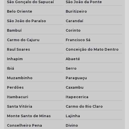
São Gonçalo do Sapucaí
São João da Ponte
Belo Oriente
Buritizeiro
São João do Paraíso
Carandaí
Bambuí
Corinto
Carmo do Cajuru
Francisco Sá
Raul Soares
Conceição do Mato Dentro
Inhapim
Abaeté
Ibiá
Serro
Muzambinho
Paraguaçu
Perdões
Caxambu
Itambacuri
Itapecerica
Santa Vitória
Carmo do Rio Claro
Monte Santo de Minas
Lajinha
Conselheiro Pena
Divino