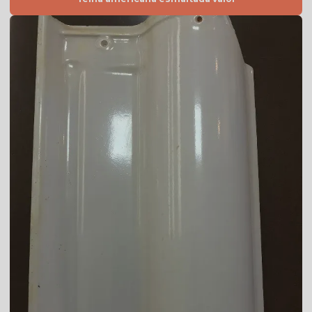
Telha branca americana
Telha branca colonial
Telha branca esmaltada
Telha branca preço
Telha branca resinada
Telha caramelo
Telha celote preço
Telha de cimento cinza preço
Telha de cimento hidrofugada
Telha de cimento preço
Telha de cimento resinada
Telha cinza