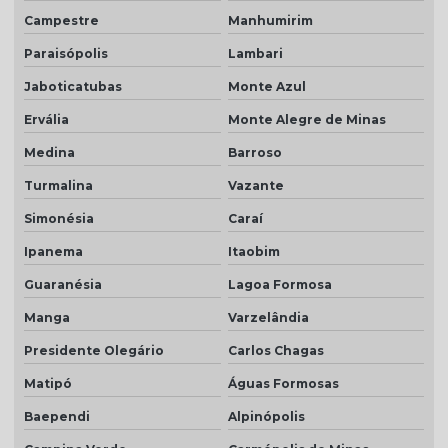
Campestre
Manhumirim
Paraisópolis
Lambari
Jaboticatubas
Monte Azul
Ervália
Monte Alegre de Minas
Medina
Barroso
Turmalina
Vazante
Simonésia
Caraí
Ipanema
Itaobim
Guaranésia
Lagoa Formosa
Manga
Varzelândia
Presidente Olegário
Carlos Chagas
Matipó
Águas Formosas
Baependi
Alpinópolis