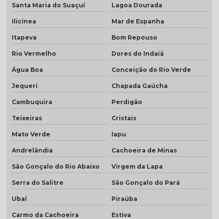
Santa Maria do Suaçuí
Lagoa Dourada
Ilicínea
Mar de Espanha
Itapeva
Bom Repouso
Rio Vermelho
Dores do Indaiá
Água Boa
Conceição do Rio Verde
Jequeri
Chapada Gaúcha
Cambuquira
Perdigão
Teixeiras
Cristais
Mato Verde
Iapu
Andrelândia
Cachoeira de Minas
São Gonçalo do Rio Abaixo
Virgem da Lapa
Serra do Salitre
São Gonçalo do Pará
Ubaí
Piraúba
Carmo da Cachoeira
Estiva