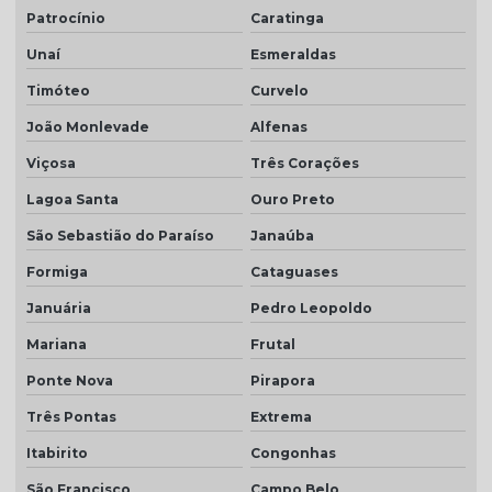
Telha selote
Patrocínio
Caratinga
Unaí
Esmeraldas
Telha transparente americana
Timóteo
Curvelo
Telha transparente americana preço
João Monlevade
Alfenas
Telha transparente americana quanto custa
Viçosa
Três Corações
Telhas ceramica porcelanato
Lagoa Santa
Ouro Preto
Telhas coloniais cores
São Sebastião do Paraíso
Janaúba
Telhas dupla
Formiga
Cataguases
Telhas dupla face
Januária
Pedro Leopoldo
Telhas dupla face branca
Mariana
Frutal
Telhas rústicas
Ponte Nova
Pirapora
Valor da telha americana esmaltada
Três Pontas
Extrema
Itabirito
Congonhas
São Francisco
Campo Belo