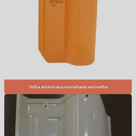
Telha americana esmaltada preço
Telha americana esmaltada valor
Telha americana esmaltada vermelha
Telha americana por m2
Telha americana mesclada
Telha americana mesclada natural
Telha americana mesclada preço
Telha americana mesclada valor
Telha americana esmaltada vermelha
Telha americana natural
Telha americana natural preço
Telha americana resinada
Telha americana resinada branca
Telha americana resinada cores