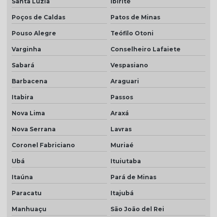
Santa Luzia
Ibirité
Telha portuguesa resinada preço
Poços de Caldas
Patos de Minas
Telha resinada
Pouso Alegre
Teófilo Otoni
Varginha
Conselheiro Lafaiete
Telha resinada branca
Sabará
Vespasiano
Telha resinada cinza
Barbacena
Araguari
Telha resinada marfim
Itabira
Passos
Telha resinada portuguesa
Nova Lima
Araxá
Telha resinada preço
Nova Serrana
Lavras
Telha resinada romana
Coronel Fabriciano
Muriaé
Telha romana branca natural
Ubá
Ituiutaba
Telha romana natural
Itaúna
Pará de Minas
Telha romana preço m2
Paracatu
Itajubá
Telha romana resinada
Manhuaçu
São João del Rei