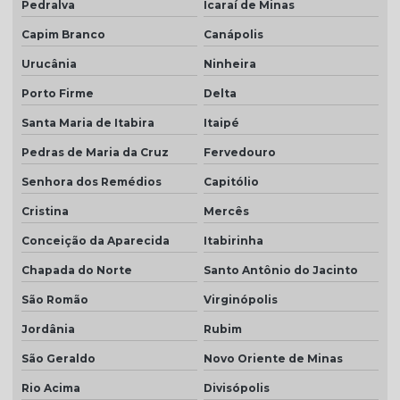
Pedralva
Icaraí de Minas
Capim Branco
Canápolis
Urucânia
Ninheira
Porto Firme
Delta
Santa Maria de Itabira
Itaipé
Pedras de Maria da Cruz
Fervedouro
Senhora dos Remédios
Capitólio
Cristina
Mercês
Conceição da Aparecida
Itabirinha
Chapada do Norte
Santo Antônio do Jacinto
São Romão
Virginópolis
Jordânia
Rubim
São Geraldo
Novo Oriente de Minas
Rio Acima
Divisópolis