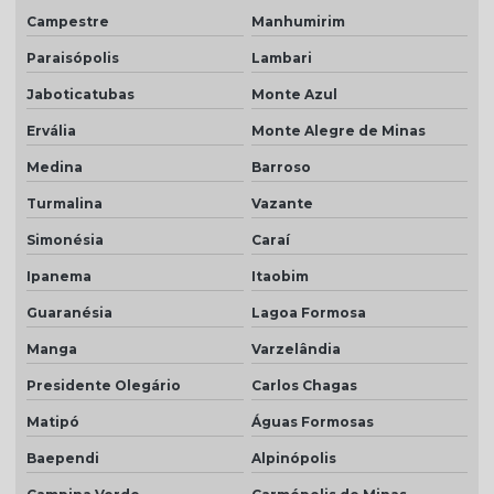
Campestre
Manhumirim
Paraisópolis
Lambari
Jaboticatubas
Monte Azul
Ervália
Monte Alegre de Minas
Medina
Barroso
Turmalina
Vazante
Simonésia
Caraí
Ipanema
Itaobim
Guaranésia
Lagoa Formosa
Manga
Varzelândia
Presidente Olegário
Carlos Chagas
Matipó
Águas Formosas
Baependi
Alpinópolis