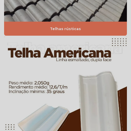
Quanto custa telha de cimento
Telha americana branca
Telha americana caramelo
Telhas rústicas
Telha americana esmaltada
Telha americana esmaltada branca
Telha americana esmaltada cinza
Telha americana esmaltada dupla face
Telha americana esmaltada dupla face preço
Telha americana esmaltada grafite
Telha americana esmaltada lisa
Telha americana esmaltada marfim
Telha americana esmaltada preço
Telha americana esmaltada valor