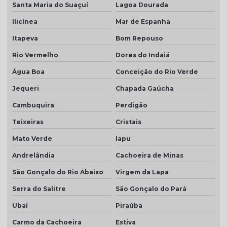
Santa Maria do Suaçuí
Lagoa Dourada
Ilicínea
Mar de Espanha
Itapeva
Bom Repouso
Rio Vermelho
Dores do Indaiá
Água Boa
Conceição do Rio Verde
Jequeri
Chapada Gaúcha
Cambuquira
Perdigão
Teixeiras
Cristais
Mato Verde
Iapu
Andrelândia
Cachoeira de Minas
São Gonçalo do Rio Abaixo
Virgem da Lapa
Serra do Salitre
São Gonçalo do Pará
Ubaí
Piraúba
Carmo da Cachoeira
Estiva