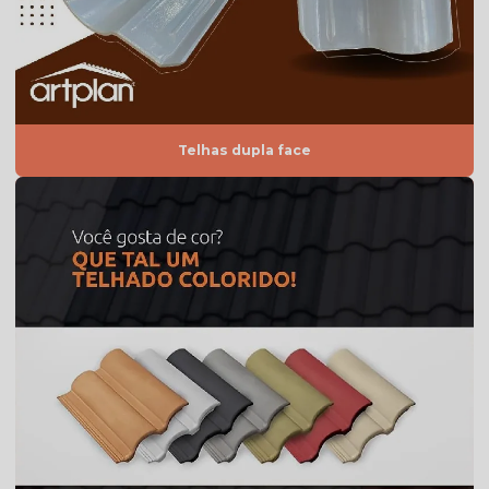
Telha americana resinada preço
Telha americana resinada valor
Telha americana resinada vermelha
Telha americana valor
Telhas dupla face
Telha de argila
Telha de barro preço
Telha de barro preço m2
Telha de barro preço unidade
Telha de barro quadrada
Telha de barro romana
Telha branca
Telha branca americana
Telha branca colonial