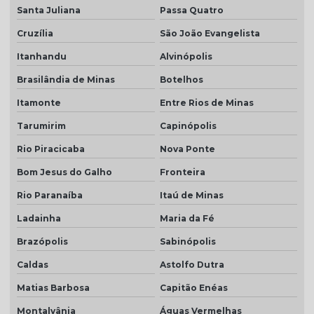
Santa Juliana
Passa Quatro
Cruzília
São João Evangelista
Itanhandu
Alvinópolis
Brasilândia de Minas
Botelhos
Itamonte
Entre Rios de Minas
Tarumirim
Capinópolis
Rio Piracicaba
Nova Ponte
Bom Jesus do Galho
Fronteira
Rio Paranaíba
Itaú de Minas
Ladainha
Maria da Fé
Brazópolis
Sabinópolis
Caldas
Astolfo Dutra
Matias Barbosa
Capitão Enéas
Montalvânia
Águas Vermelhas