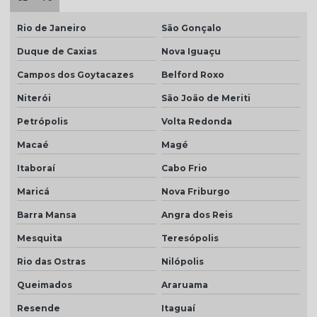
Telha cinza esmaltada
Rio de Janeiro
São Gonçalo
Telha cinza grafite
Duque de Caxias
Nova Iguaçu
Telha cinza pérola
Campos dos Goytacazes
Belford Roxo
Telha cinza preço
Niterói
São João de Meriti
Telha colonial bege preço
Petrópolis
Volta Redonda
Telha colonial esmaltada
Macaé
Magé
Telha colonial esmaltada branca
Itaboraí
Cabo Frio
Telha colonial esmaltada cinza
Maricá
Nova Friburgo
Telha colonial esmaltada dupla face
Barra Mansa
Angra dos Reis
Telha colonial esmaltada preço
Mesquita
Teresópolis
Rio das Ostras
Nilópolis
Telha colonial marfim
Queimados
Araruama
Telha colonial natural
Resende
Itaguaí
Telha colonial resinada