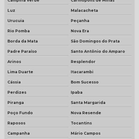
Campina Verde
Carmópolis de Minas
Luz
Malacacheta
Urucuia
Peçanha
Rio Pomba
Nova Era
Borda da Mata
São Domingos do Prata
Padre Paraíso
Santo Antônio do Amparo
Arinos
Resplendor
Lima Duarte
Itacarambi
Cássia
Bom Sucesso
Perdizes
Ipaba
Piranga
Santa Margarida
Poço Fundo
Nova Resende
Raposos
Tocantins
Campanha
Mário Campos