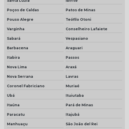
Santa Luzia
Ibirité
Telha plan natural
Poços de Caldas
Patos de Minas
Telha plan preço
Pouso Alegre
Teófilo Otoni
Telha plan resinada
Varginha
Conselheiro Lafaiete
Telha plan resinada preço
Sabará
Vespasiano
Telha plan valor do metro
Barbacena
Araguari
Telha porcelanato
Itabira
Passos
Nova Lima
Araxá
Telha porcelanato branca
Nova Serrana
Lavras
Telha porcelanato preço
Coronel Fabriciano
Muriaé
Telha portuguesa por metro quadrado
Ubá
Ituiutaba
Telha portuguesa natural
Itaúna
Pará de Minas
Telha portuguesa resinada
Paracatu
Itajubá
Telha portuguesa resinada preço
Manhuaçu
São João del Rei