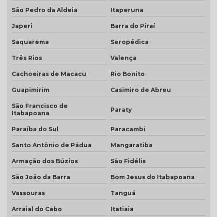
São Pedro da Aldeia
Itaperuna
Telha colonial resinada preço
Japeri
Barra do Piraí
Telha colonial resinada valor
Saquarema
Seropédica
Telha de concreto cinza
Três Rios
Valença
Telha concreto cinza perola
Cachoeiras de Macacu
Rio Bonito
Telha concreto colorida
Guapimirim
Casimiro de Abreu
Telha de concreto esmaltada
São Francisco de
Paraty
Itabapoana
Telha de concreto grafite
Paraíba do Sul
Paracambi
Telha de concreto pintada
Santo Antônio de Pádua
Mangaratiba
Telha de concreto preço
Armação dos Búzios
São Fidélis
Telha de concreto preço m2
São João da Barra
Bom Jesus do Itabapoana
Telha de concreto valor
Vassouras
Tanguá
Telha para construção civil
Arraial do Cabo
Itatiaia