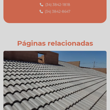
(34) 3842-1818
Fábrica de telhas em monte carmelo mg
(34) 3842-8647
Fabricante de telhas
Fabricante de telhas cerâmicas
Fornecedor de telhas
Fornecedor de telhas colonial
Páginas relacionadas
Onde comprar telha colonial
Orçamento de telha de cimento
Preço da telha americana branca esmaltada
Preço da telha americana esmaltada
Preço de telhas americana
Preço de telhas cerâmica resinada
Preço de telhas resinadas