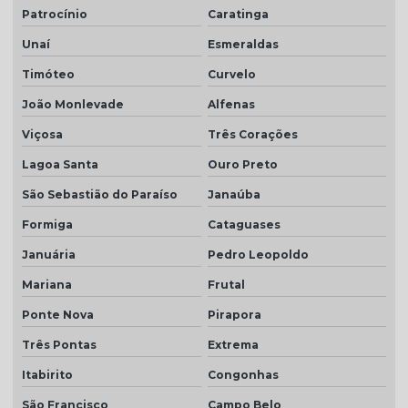
Telha resinada
Patrocínio
Caratinga
Telha resinada branca
Unaí
Esmeraldas
Telha resinada cinza
Timóteo
Curvelo
Telha resinada marfim
João Monlevade
Alfenas
Telha resinada portuguesa
Viçosa
Três Corações
Lagoa Santa
Ouro Preto
Telha resinada preço
São Sebastião do Paraíso
Janaúba
Telha resinada romana
Formiga
Cataguases
Telha romana branca natural
Januária
Pedro Leopoldo
Telha romana natural
Mariana
Frutal
Telha romana preço m2
Ponte Nova
Pirapora
Telha romana resinada
Três Pontas
Extrema
Telha selote
Itabirito
Congonhas
Telha transparente americana
São Francisco
Campo Belo