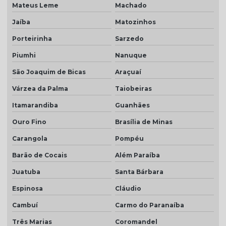
Mateus Leme
Machado
Jaíba
Matozinhos
Porteirinha
Sarzedo
Piumhi
Nanuque
São Joaquim de Bicas
Araçuaí
Várzea da Palma
Taiobeiras
Itamarandiba
Guanhães
Ouro Fino
Brasília de Minas
Carangola
Pompéu
Barão de Cocais
Além Paraíba
Juatuba
Santa Bárbara
Espinosa
Cláudio
Cambuí
Carmo do Paranaíba
Três Marias
Coromandel