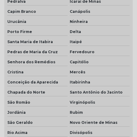
Pedralva
Icaraí de Minas
Capim Branco
Canápolis
Urucânia
Ninheira
Porto Firme
Delta
Santa Maria de Itabira
Itaipé
Pedras de Maria da Cruz
Fervedouro
Senhora dos Remédios
Capitólio
Cristina
Mercês
Conceição da Aparecida
Itabirinha
Chapada do Norte
Santo Antônio do Jacinto
São Romão
Virginópolis
Jordânia
Rubim
São Geraldo
Novo Oriente de Minas
Rio Acima
Divisópolis