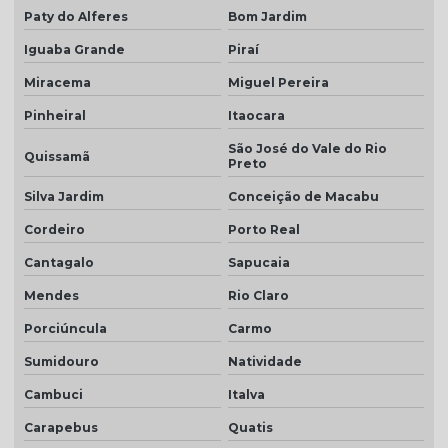
Telha dupla americana
Paty do Alferes
Bom Jardim
Iguaba Grande
Piraí
Telha dupla colonial
Miracema
Miguel Pereira
Telha dupla face esmaltada
Pinheiral
Itaocara
Telha dupla portuguesa
São José do Vale do Rio
Quissamã
Telha dupla preço
Preto
Telha dupla romana
Silva Jardim
Conceição de Macabu
Cordeiro
Porto Real
Telha em monte carmelo
Cantagalo
Sapucaia
Telha esmaltado caramelo
Mendes
Rio Claro
Telha grafite
Porciúncula
Carmo
Telha grafite esmaltada
Sumidouro
Natividade
Telha hidrofugada
Cambuci
Italva
Telha hidrofugada preço
Carapebus
Quatis
Telha marfim