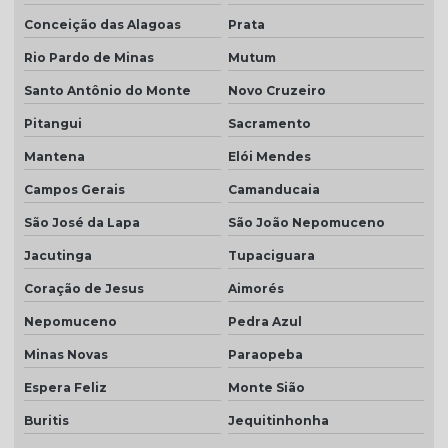
Conceição das Alagoas
Prata
Rio Pardo de Minas
Mutum
Santo Antônio do Monte
Novo Cruzeiro
Pitangui
Sacramento
Mantena
Elói Mendes
Campos Gerais
Camanducaia
São José da Lapa
São João Nepomuceno
Jacutinga
Tupaciguara
Coração de Jesus
Aimorés
Nepomuceno
Pedra Azul
Minas Novas
Paraopeba
Espera Feliz
Monte Sião
Buritis
Jequitinhonha