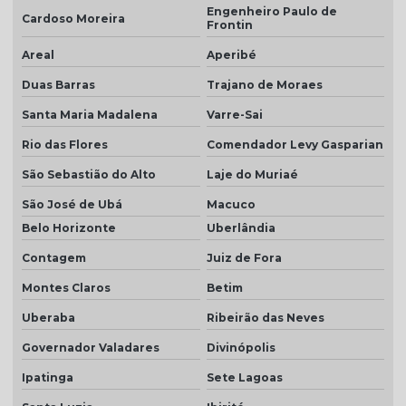
Engenheiro Paulo de
Cardoso Moreira
Frontin
Telha marfim preço
Areal
Aperibé
Telha marrom
Duas Barras
Trajano de Moraes
Telha natural
Santa Maria Madalena
Varre-Sai
Telha natural romana
Rio das Flores
Comendador Levy Gasparian
Telha palha
São Sebastião do Alto
Laje do Muriaé
Telha palha mesclada
São José de Ubá
Macuco
Telha piso
Belo Horizonte
Uberlândia
Contagem
Juiz de Fora
Telha piso branco
Montes Claros
Betim
Telha piso esmaltada
Uberaba
Ribeirão das Neves
Telha plan cerâmica
Governador Valadares
Divinópolis
Telha plan colonial
Ipatinga
Sete Lagoas
Telha plan por m2