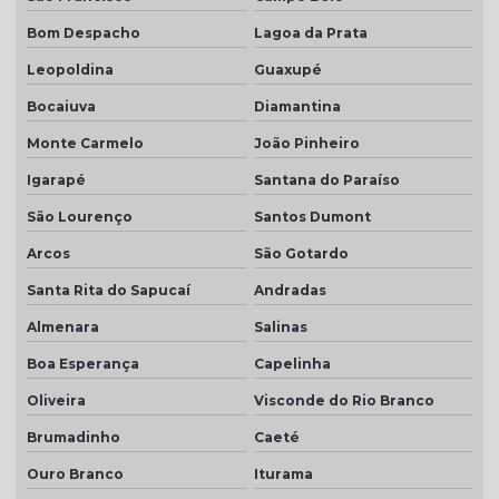
Telha transparente americana preço
Bom Despacho
Lagoa da Prata
Telha transparente americana quanto custa
Leopoldina
Guaxupé
Telhas ceramica porcelanato
Bocaiuva
Diamantina
Monte Carmelo
João Pinheiro
Telhas coloniais cores
Igarapé
Santana do Paraíso
Telhas dupla
São Lourenço
Santos Dumont
Telhas dupla face
Arcos
São Gotardo
Telhas dupla face branca
Santa Rita do Sapucaí
Andradas
Telhas rústicas
Almenara
Salinas
Valor da telha americana esmaltada
Boa Esperança
Capelinha
Oliveira
Visconde do Rio Branco
Brumadinho
Caeté
Ouro Branco
Iturama