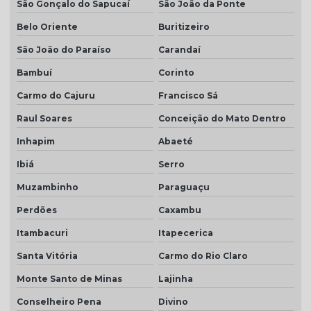
São Gonçalo do Sapucaí
São João da Ponte
Belo Oriente
Buritizeiro
São João do Paraíso
Carandaí
Bambuí
Corinto
Carmo do Cajuru
Francisco Sá
Raul Soares
Conceição do Mato Dentro
Inhapim
Abaeté
Ibiá
Serro
Muzambinho
Paraguaçu
Perdões
Caxambu
Itambacuri
Itapecerica
Santa Vitória
Carmo do Rio Claro
Monte Santo de Minas
Lajinha
Conselheiro Pena
Divino