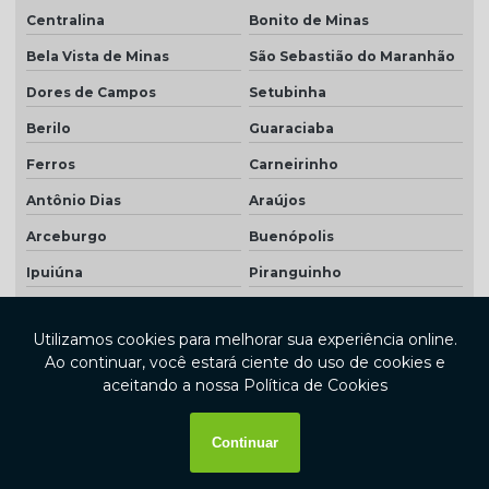
Centralina
Bonito de Minas
Bela Vista de Minas
São Sebastião do Maranhão
Dores de Campos
Setubinha
Berilo
Guaraciaba
Ferros
Carneirinho
Antônio Dias
Araújos
Arceburgo
Buenópolis
Ipuiúna
Piranguinho
Mata Verde
Cachoeira de Pajeú
Morada Nova de Minas
Prados
Coqueiral
Santana do Manhuaçu
Lagoa Grande
Miradouro
Açucena
Caputira
Virgínia
Matias Cardoso