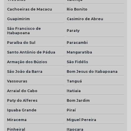
Telha dupla face esmaltada
Cachoeiras de Macacu
Rio Bonito
Telha dupla portuguesa
Guapimirim
Casimiro de Abreu
São Francisco de
Telha dupla preço
Paraty
Itabapoana
Telha dupla romana
Paraíba do Sul
Paracambi
Telha em monte carmelo
Santo Antônio de Pádua
Mangaratiba
Telha esmaltado caramelo
Armação dos Búzios
São Fidélis
Telha grafite
São João da Barra
Bom Jesus do Itabapoana
Vassouras
Tanguá
Telha grafite esmaltada
Arraial do Cabo
Itatiaia
Telha hidrofugada
Paty do Alferes
Bom Jardim
Telha hidrofugada preço
Iguaba Grande
Piraí
Telha marfim
Miracema
Miguel Pereira
Telha marfim preço
Pinheiral
Itaocara