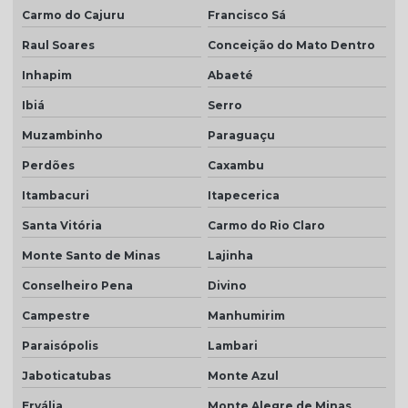
Carmo do Cajuru
Francisco Sá
Raul Soares
Conceição do Mato Dentro
Inhapim
Abaeté
Ibiá
Serro
Muzambinho
Paraguaçu
Perdões
Caxambu
Itambacuri
Itapecerica
Santa Vitória
Carmo do Rio Claro
Monte Santo de Minas
Lajinha
Conselheiro Pena
Divino
Campestre
Manhumirim
Paraisópolis
Lambari
Jaboticatubas
Monte Azul
Ervália
Monte Alegre de Minas