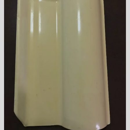
Telha branca preço
Telha branca resinada
Telha caramelo
Telha celote preço
Telha de cimento cinza preço
Telha de cimento hidrofugada
Telha de cimento preço
Telha de cimento resinada
Telha cinza
Telha cinza claro
Telha cinza escuro
Telha cinza esmaltada
Telha cinza grafite