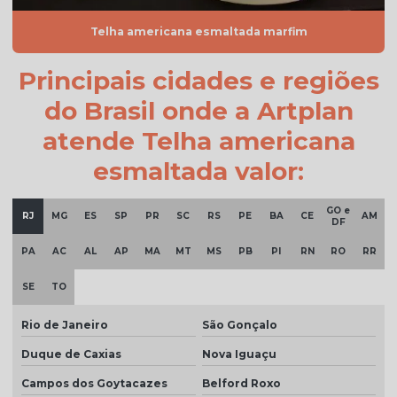
Telha cinza pérola
Telha americana esmaltada marfim
Telha cinza preço
Principais cidades e regiões
Telha colonial bege preço
do Brasil onde a Artplan
Telha colonial esmaltada
atende Telha americana
Telha colonial esmaltada branca
esmaltada valor:
Telha colonial esmaltada cinza
GO e
Telha colonial esmaltada dupla face
RJ
MG
ES
SP
PR
SC
RS
PE
BA
CE
AM
DF
Telha colonial esmaltada preço
PA
AC
AL
AP
MA
MT
MS
PB
PI
RN
RO
RR
Telha colonial marfim
SE
TO
Telha colonial natural
Rio de Janeiro
São Gonçalo
Telha colonial resinada
Duque de Caxias
Nova Iguaçu
Telha colonial resinada preço
Campos dos Goytacazes
Belford Roxo