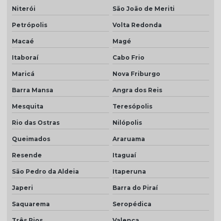
Telha colonial resinada valor
Niterói
São João de Meriti
Telha de concreto cinza
Petrópolis
Volta Redonda
Telha concreto cinza perola
Macaé
Magé
Telha concreto colorida
Itaboraí
Cabo Frio
Maricá
Nova Friburgo
Telha de concreto esmaltada
Barra Mansa
Angra dos Reis
Telha de concreto grafite
Mesquita
Teresópolis
Telha de concreto pintada
Rio das Ostras
Nilópolis
Telha de concreto preço
Queimados
Araruama
Telha de concreto preço m2
Resende
Itaguaí
Telha de concreto valor
São Pedro da Aldeia
Itaperuna
Telha para construção civil
Japeri
Barra do Piraí
Telha dupla americana
Saquarema
Seropédica
Telha dupla colonial
Três Rios
Valença