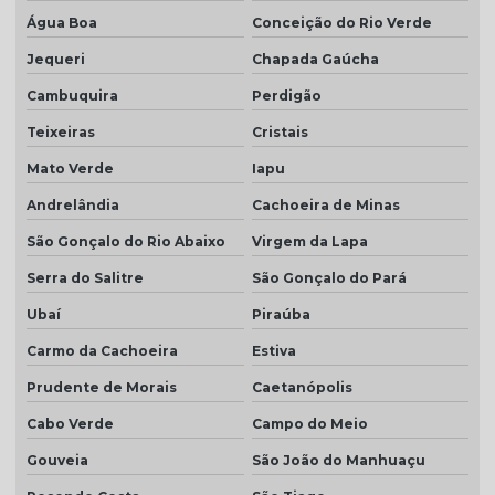
Água Boa
Conceição do Rio Verde
Jequeri
Chapada Gaúcha
Cambuquira
Perdigão
Teixeiras
Cristais
Mato Verde
Iapu
Andrelândia
Cachoeira de Minas
São Gonçalo do Rio Abaixo
Virgem da Lapa
Serra do Salitre
São Gonçalo do Pará
Ubaí
Piraúba
Carmo da Cachoeira
Estiva
Prudente de Morais
Caetanópolis
Cabo Verde
Campo do Meio
Gouveia
São João do Manhuaçu