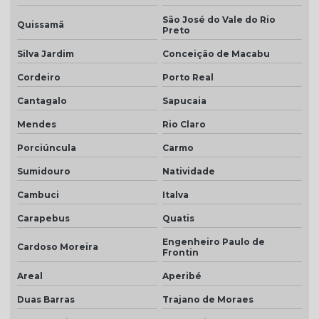
Telha marrom
São José do Vale do Rio
Quissamã
Preto
Telha natural
Silva Jardim
Conceição de Macabu
Telha natural romana
Cordeiro
Porto Real
Telha palha
Cantagalo
Sapucaia
Telha palha mesclada
Mendes
Rio Claro
Telha piso
Porciúncula
Carmo
Telha piso branco
Sumidouro
Natividade
Telha piso esmaltada
Cambuci
Italva
Telha plan cerâmica
Carapebus
Quatis
Telha plan colonial
Engenheiro Paulo de
Cardoso Moreira
Frontin
Telha plan por m2
Areal
Aperibé
Telha plan natural
Duas Barras
Trajano de Moraes
Telha plan preço