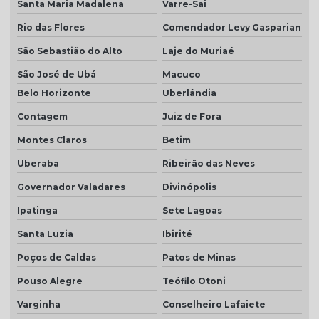
Santa Maria Madalena
Varre-Sai
Telha plan resinada
Rio das Flores
Comendador Levy Gasparian
Telha plan resinada preço
São Sebastião do Alto
Laje do Muriaé
Telha plan valor do metro
São José de Ubá
Macuco
Belo Horizonte
Uberlândia
Telha porcelanato
Contagem
Juiz de Fora
Telha porcelanato branca
Montes Claros
Betim
Telha porcelanato preço
Uberaba
Ribeirão das Neves
Telha portuguesa por metro quadrado
Governador Valadares
Divinópolis
Telha portuguesa natural
Ipatinga
Sete Lagoas
Telha portuguesa resinada
Santa Luzia
Ibirité
Telha portuguesa resinada preço
Poços de Caldas
Patos de Minas
Telha resinada
Pouso Alegre
Teófilo Otoni
Varginha
Conselheiro Lafaiete
Telha resinada branca