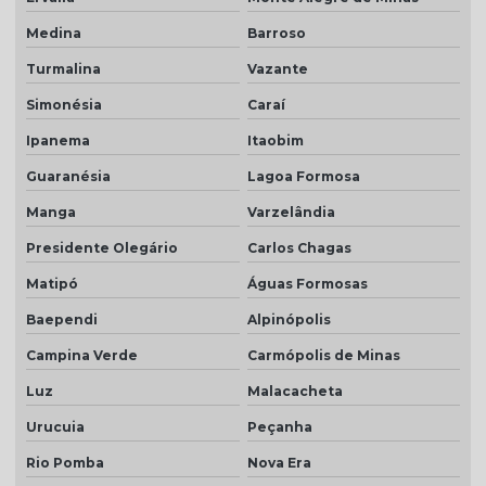
Medina
Barroso
Turmalina
Vazante
Simonésia
Caraí
Ipanema
Itaobim
Guaranésia
Lagoa Formosa
Manga
Varzelândia
Presidente Olegário
Carlos Chagas
Matipó
Águas Formosas
Baependi
Alpinópolis
Campina Verde
Carmópolis de Minas
Luz
Malacacheta
Urucuia
Peçanha
Rio Pomba
Nova Era