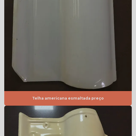
Telha americana resinada vermelha
Telha americana valor
Telha de argila
Telha de barro preço
Telha de barro preço m2
Telha de barro preço unidade
Telha de barro quadrada
Telha de barro romana
Telha branca
Telha americana esmaltada preço
Telha branca americana
Telha branca colonial
Telha branca esmaltada