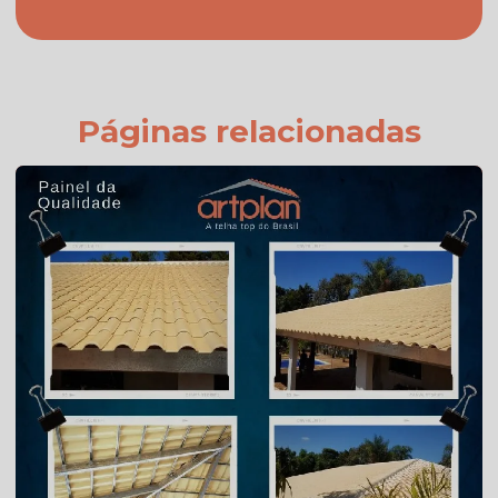
Fabricante de telhas cerâmicas
Fornecedor de telhas
Fornecedor de telhas colonial
Páginas relacionadas
Onde comprar telha colonial
Orçamento de telha de cimento
Preço da telha americana branca esmaltada
Preço da telha americana esmaltada
Preço de telhas americana
Preço de telhas cerâmica resinada
Preço de telhas resinadas
Quanto custa telha de cimento
Telha americana branca