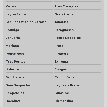
Telha transparente americana quanto custa
Viçosa
Três Corações
Telhas ceramica porcelanato
Lagoa Santa
Ouro Preto
Telhas coloniais cores
São Sebastião do Paraíso
Janaúba
Telhas dupla
Formiga
Cataguases
Telhas dupla face
Januária
Pedro Leopoldo
Telhas dupla face branca
Mariana
Frutal
Telhas rústicas
Ponte Nova
Pirapora
Valor da telha americana esmaltada
Três Pontas
Extrema
Itabirito
Congonhas
São Francisco
Campo Belo
Bom Despacho
Lagoa da Prata
Leopoldina
Guaxupé
Bocaiuva
Diamantina