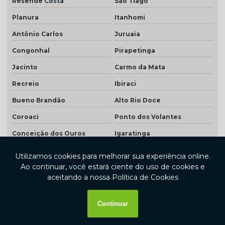
Resende Costa
São Tiago
Planura
Itanhomi
Antônio Carlos
Juruaia
Congonhal
Pirapetinga
Jacinto
Carmo da Mata
Recreio
Ibiraci
Bueno Brandão
Alto Rio Doce
Coroaci
Ponto dos Volantes
Conceição dos Ouros
Igaratinga
Eugenópolis
Itamogi
Pedralva
Icaraí de Minas
Capim Branco
Canápolis
Urucânia
Ninheira
Porto Firme
Delta