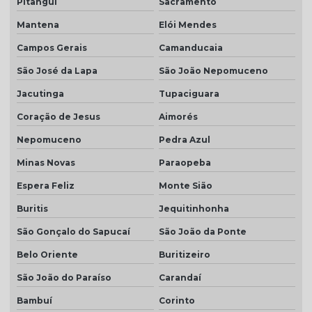
Pitangui
Sacramento
Mantena
Elói Mendes
Campos Gerais
Camanducaia
São José da Lapa
São João Nepomuceno
Jacutinga
Tupaciguara
Coração de Jesus
Aimorés
Nepomuceno
Pedra Azul
Minas Novas
Paraopeba
Espera Feliz
Monte Sião
Buritis
Jequitinhonha
São Gonçalo do Sapucaí
São João da Ponte
Belo Oriente
Buritizeiro
São João do Paraíso
Carandaí
Bambuí
Corinto