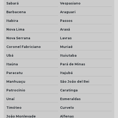
Sabará
Vespasiano
Telha resinada cinza
Barbacena
Araguari
Telha resinada marfim
Itabira
Passos
Telha resinada portuguesa
Nova Lima
Araxá
Telha resinada preço
Nova Serrana
Lavras
Telha resinada romana
Coronel Fabriciano
Muriaé
Telha romana branca natural
Ubá
Ituiutaba
Telha romana natural
Itaúna
Pará de Minas
Telha romana preço m2
Paracatu
Itajubá
Telha romana resinada
Manhuaçu
São João del Rei
Telha selote
Patrocínio
Caratinga
Unaí
Esmeraldas
Telha transparente americana
Timóteo
Curvelo
Telha transparente americana preço
João Monlevade
Alfenas