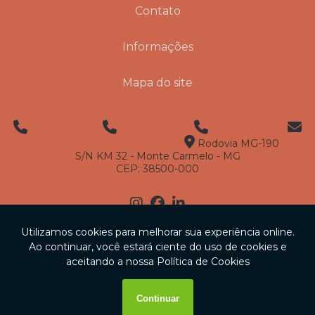
Contato
Informações
Mapa do site
(34) 3842-1625
(34) 3842-1818
(34) 3842-8647
vendas@artplantelhas.com.br
Rodovia MG-190
S/N KM 32 - Monte Carmelo - MG
CEP: 38500-000
Copyright © Artplan . (Lei 9610 de 19/02/1998)
W3C
W3C