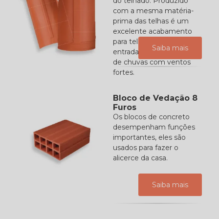
do telhado. Produzido
com a mesma matéria-
prima das telhas é um
excelente acabamento
para telhados, evita
Saiba mais
entrada de água em caso
de chuvas com ventos
fortes.
Bloco de Vedação 8
Furos
Os blocos de concreto
desempenham funções
importantes, eles são
usados para fazer o
alicerce da casa.
Saiba mais