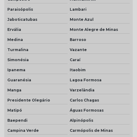
Paraisópolis
Lambari
Jaboticatubas
Monte Azul
Ervália
Monte Alegre de Minas
Medina
Barroso
Turmalina
Vazante
Simonésia
Caraí
Ipanema
Itaobim
Guaranésia
Lagoa Formosa
Manga
Varzelândia
Presidente Olegário
Carlos Chagas
Matipó
Águas Formosas
Baependi
Alpinópolis
Campina Verde
Carmópolis de Minas