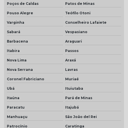
Poços de Caldas
Patos de Minas
Telha resinada
Pouso Alegre
Teófilo Otoni
Telha resinada branca
Varginha
Conselheiro Lafaiete
Telha resinada cinza
Sabará
Vespasiano
Telha resinada marfim
Barbacena
Araguari
Telha resinada portuguesa
Itabira
Passos
Telha resinada preço
Nova Lima
Araxá
Telha resinada romana
Nova Serrana
Lavras
Coronel Fabriciano
Muriaé
Telha romana branca natural
Ubá
Ituiutaba
Telha romana natural
Itaúna
Pará de Minas
Telha romana preço m2
Paracatu
Itajubá
Telha romana resinada
Manhuaçu
São João del Rei
Telha selote
Patrocínio
Caratinga