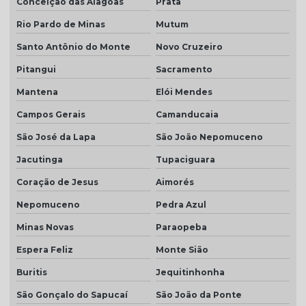
Conceição das Alagoas
Prata
Rio Pardo de Minas
Mutum
Santo Antônio do Monte
Novo Cruzeiro
Pitangui
Sacramento
Mantena
Elói Mendes
Campos Gerais
Camanducaia
São José da Lapa
São João Nepomuceno
Jacutinga
Tupaciguara
Coração de Jesus
Aimorés
Nepomuceno
Pedra Azul
Minas Novas
Paraopeba
Espera Feliz
Monte Sião
Buritis
Jequitinhonha
São Gonçalo do Sapucaí
São João da Ponte