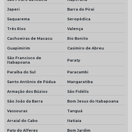
Telha para construção civil
Japeri
Barra do Piraí
Telha dupla americana
Saquarema
Seropédica
Telha dupla colonial
Três Rios
Valença
Telha dupla face esmaltada
Cachoeiras de Macacu
Rio Bonito
Telha dupla portuguesa
Guapimirim
Casimiro de Abreu
Telha dupla preço
São Francisco de
Paraty
Itabapoana
Telha dupla romana
Paraíba do Sul
Paracambi
Telha em monte carmelo
Santo Antônio de Pádua
Mangaratiba
Telha esmaltado caramelo
Armação dos Búzios
São Fidélis
Telha grafite
São João da Barra
Bom Jesus do Itabapoana
Telha grafite esmaltada
Vassouras
Tanguá
Telha hidrofugada
Arraial do Cabo
Itatiaia
Telha hidrofugada preço
Paty do Alferes
Bom Jardim