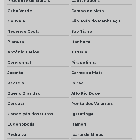
Prudente de Morais
Caetanópolis
Cabo Verde
Campo do Meio
Gouveia
São João do Manhuaçu
Resende Costa
São Tiago
Planura
Itanhomi
Antônio Carlos
Juruaia
Congonhal
Pirapetinga
Jacinto
Carmo da Mata
Recreio
Ibiraci
Bueno Brandão
Alto Rio Doce
Coroaci
Ponto dos Volantes
Conceição dos Ouros
Igaratinga
Eugenópolis
Itamogi
Pedralva
Icaraí de Minas