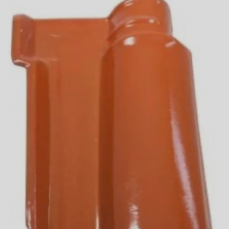
Telha branca colonial
Telha branca esmaltada
Telha branca preço
Telha branca resinada
Telha caramelo
Telha celote preço
Telha de cimento cinza preço
Telha de cimento hidrofugada
Telha de cimento preço
Telha de cimento resinada
Telha cinza
Telha cinza claro
Telha cinza escuro