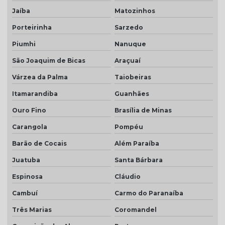
Jaíba
Matozinhos
Porteirinha
Sarzedo
Piumhi
Nanuque
São Joaquim de Bicas
Araçuaí
Várzea da Palma
Taiobeiras
Itamarandiba
Guanhães
Ouro Fino
Brasília de Minas
Carangola
Pompéu
Barão de Cocais
Além Paraíba
Juatuba
Santa Bárbara
Espinosa
Cláudio
Cambuí
Carmo do Paranaíba
Três Marias
Coromandel