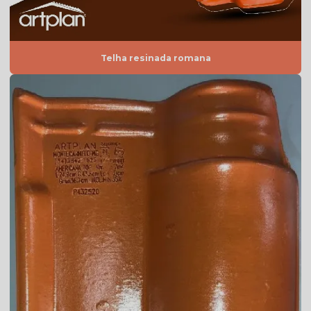
Telha americana esmaltada valor
Telha americana esmaltada vermelha
Telha americana por m2
Telha resinada romana
Telha americana mesclada
Telha americana mesclada natural
Telha americana mesclada preço
Telha americana mesclada valor
Telha americana natural
Telha americana natural preço
Telha americana resinada
Telha americana resinada branca
Telha americana resinada cores
Telha americana resinada mesclada