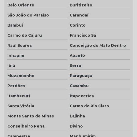
Belo Oriente
Buritizeiro
São João do Paraíso
Carandaí
Bambuí
Corinto
Carmo do Cajuru
Francisco Sá
Raul Soares
Conceição do Mato Dentro
Inhapim
Abaeté
Ibiá
Serro
Muzambinho
Paraguaçu
Perdões
Caxambu
Itambacuri
Itapecerica
Santa Vitória
Carmo do Rio Claro
Monte Santo de Minas
Lajinha
Conselheiro Pena
Divino
Campestre
Manhumirim