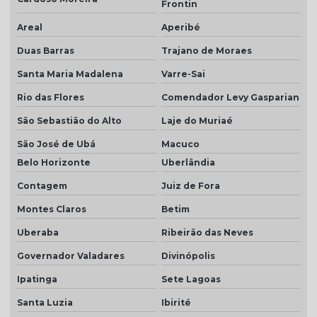
Frontin
Telha plan por m2
Areal
Aperibé
Telha plan natural
Duas Barras
Trajano de Moraes
Telha plan preço
Santa Maria Madalena
Varre-Sai
Telha plan resinada
Rio das Flores
Comendador Levy Gasparian
Telha plan resinada preço
São Sebastião do Alto
Laje do Muriaé
Telha plan valor do metro
São José de Ubá
Macuco
Telha porcelanato
Belo Horizonte
Uberlândia
Telha porcelanato branca
Contagem
Juiz de Fora
Telha porcelanato preço
Montes Claros
Betim
Uberaba
Ribeirão das Neves
Telha portuguesa por metro quadrado
Governador Valadares
Divinópolis
Telha portuguesa natural
Ipatinga
Sete Lagoas
Telha portuguesa resinada
Santa Luzia
Ibirité
Telha portuguesa resinada preço