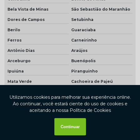
Bela Vista de Minas
São Sebastião do Maranhão
Dores de Campos
Setubinha
Berilo
Guaraciaba
Ferros
Carneirinho
Antônio Dias
Araújos
Arceburgo
Buenópolis
Ipuiúna
Piranguinho
Mata Verde
Cachoeira de Pajeú
Morada Nova de Minas
Prados
Coqueiral
Santana do Manhuaçu
Lagoa Grande
Miradouro
Açucena
Caputira
Virgínia
Matias Cardoso