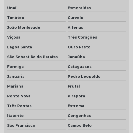
Telha transparente americana
Unaí
Esmeraldas
Telha transparente americana preço
Timóteo
Curvelo
Telha transparente americana quanto custa
João Monlevade
Alfenas
Telhas ceramica porcelanato
Viçosa
Três Corações
Telhas coloniais cores
Lagoa Santa
Ouro Preto
Telhas dupla
São Sebastião do Paraíso
Janaúba
Formiga
Cataguases
Telhas dupla face
Januária
Pedro Leopoldo
Telhas dupla face branca
Mariana
Frutal
Telhas rústicas
Ponte Nova
Pirapora
Valor da telha americana esmaltada
Três Pontas
Extrema
Itabirito
Congonhas
São Francisco
Campo Belo