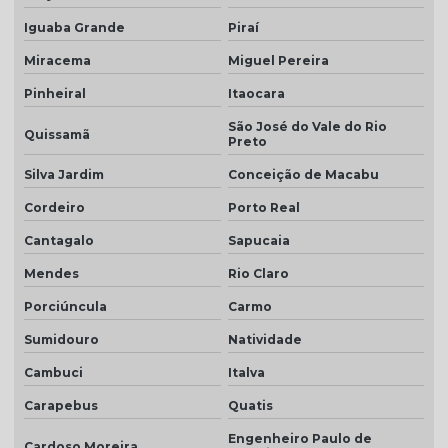
Telha marfim
Iguaba Grande
Piraí
Telha marfim preço
Miracema
Miguel Pereira
Pinheiral
Itaocara
Telha marrom
São José do Vale do Rio
Telha natural
Quissamã
Preto
Telha natural romana
Silva Jardim
Conceição de Macabu
Telha palha
Cordeiro
Porto Real
Telha palha mesclada
Cantagalo
Sapucaia
Mendes
Rio Claro
Telha piso
Porciúncula
Carmo
Telha piso branco
Sumidouro
Natividade
Telha piso esmaltada
Cambuci
Italva
Telha plan cerâmica
Carapebus
Quatis
Telha plan colonial
Engenheiro Paulo de
Cardoso Moreira