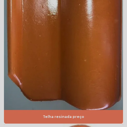
Telha americana resinada preço
Telha americana resinada valor
Telha americana resinada vermelha
Telha americana valor
Telha de argila
Telha de barro preço
Telha de barro preço m2
Telha de barro preço unidade
Telha de barro quadrada
Telha de barro romana
Telha branca
Telha resinada preço
Telha branca americana