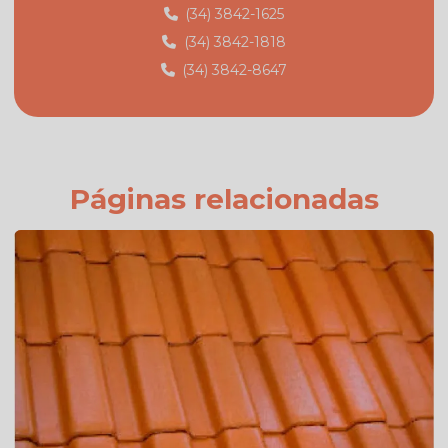
Fábrica de telhas em monte carmelo
(34) 3842-1625
(34) 3842-1818
Fábrica de telhas em monte carmelo mg
(34) 3842-8647
Fabricante de telhas
Fabricante de telhas cerâmicas
Fornecedor de telhas
Fornecedor de telhas colonial
Páginas relacionadas
Onde comprar telha colonial
Orçamento de telha de cimento
Preço da telha americana branca esmaltada
Preço da telha americana esmaltada
Preço de telhas americana
Preço de telhas cerâmica resinada
Preço de telhas resinadas