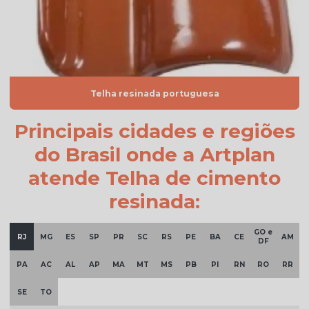
Telha cinza esmaltada
Telha cinza grafite
Telha cinza pérola
Telha resinada portuguesa
Telha cinza preço
Telha colonial bege preço
Principais cidades e regiões
Telha colonial esmaltada
do Brasil onde a Artplan
atende Telha de cimento
Telha colonial esmaltada branca
resinada:
Telha colonial esmaltada cinza
Telha colonial esmaltada dupla face
GO e
RJ
MG
ES
SP
PR
SC
RS
PE
BA
CE
AM
DF
Telha colonial esmaltada preço
PA
AC
AL
AP
MA
MT
MS
PB
PI
RN
RO
RR
Telha colonial marfim
SE
TO
Telha colonial natural