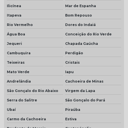
Ilicínea
Mar de Espanha
Itapeva
Bom Repouso
Rio Vermelho
Dores do Indaiá
Água Boa
Conceição do Rio Verde
Jequeri
Chapada Gaúcha
Cambuquira
Perdigão
Teixeiras
Cristais
Mato Verde
Iapu
Andrelândia
Cachoeira de Minas
São Gonçalo do Rio Abaixo
Virgem da Lapa
Serra do Salitre
São Gonçalo do Pará
Ubaí
Piraúba
Carmo da Cachoeira
Estiva