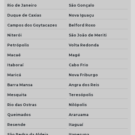
Rio de Janeiro
São Gonçalo
Telha colonial resinada
Duque de Caxias
Nova Iguaçu
Telha colonial resinada preço
Campos dos Goytacazes
Belford Roxo
Telha colonial resinada valor
Niterói
São João de Meriti
Telha de concreto cinza
Petrópolis
Volta Redonda
Telha concreto cinza perola
Macaé
Magé
Telha concreto colorida
Itaboraí
Cabo Frio
Telha de concreto esmaltada
Maricá
Nova Friburgo
Telha de concreto grafite
Barra Mansa
Angra dos Reis
Telha de concreto pintada
Mesquita
Teresópolis
Telha de concreto preço
Rio das Ostras
Nilópolis
Telha de concreto preço m2
Queimados
Araruama
Resende
Itaguaí
Telha de concreto valor
São Pedro da Aldeia
Itaperuna