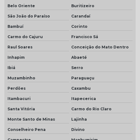
Belo Oriente
Buritizeiro
São João do Paraíso
Carandaí
Bambuí
Corinto
Carmo do Cajuru
Francisco Sá
Raul Soares
Conceição do Mato Dentro
Inhapim
Abaeté
Ibiá
Serro
Muzambinho
Paraguaçu
Perdões
Caxambu
Itambacuri
Itapecerica
Santa Vitória
Carmo do Rio Claro
Monte Santo de Minas
Lajinha
Conselheiro Pena
Divino
Campestre
Manhumirim