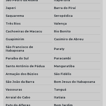
São Pedro da Aldeia
Itaperuna
Telha colonial resinada preço
Japeri
Barra do Piraí
Telha colonial resinada valor
Saquarema
Seropédica
Telha de concreto cinza
Três Rios
Valença
Telha concreto cinza perola
Cachoeiras de Macacu
Rio Bonito
Telha concreto colorida
Guapimirim
Casimiro de Abreu
Telha de concreto esmaltada
São Francisco de
Paraty
Itabapoana
Telha de concreto grafite
Paraíba do Sul
Paracambi
Telha de concreto pintada
Santo Antônio de Pádua
Mangaratiba
Telha de concreto preço
Armação dos Búzios
São Fidélis
Telha de concreto preço m2
São João da Barra
Bom Jesus do Itabapoana
Telha de concreto valor
Vassouras
Tanguá
Telha para construção civil
Arraial do Cabo
Itatiaia
Telha dupla americana
Paty do Alferes
Bom Jardim