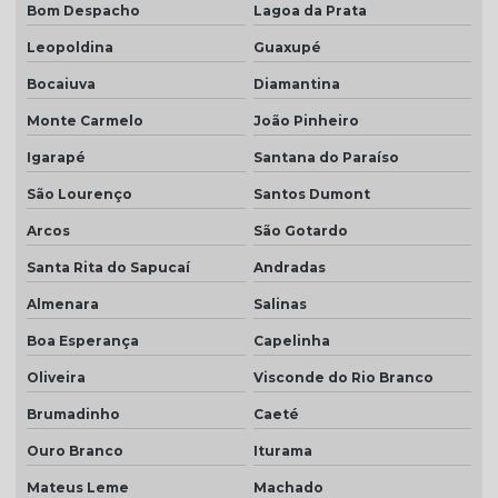
Telha transparente americana preço
Bom Despacho
Lagoa da Prata
Telha transparente americana quanto custa
Leopoldina
Guaxupé
Telhas ceramica porcelanato
Bocaiuva
Diamantina
Monte Carmelo
João Pinheiro
Telhas coloniais cores
Igarapé
Santana do Paraíso
Telhas dupla
São Lourenço
Santos Dumont
Telhas dupla face
Arcos
São Gotardo
Telhas dupla face branca
Santa Rita do Sapucaí
Andradas
Telhas rústicas
Almenara
Salinas
Valor da telha americana esmaltada
Boa Esperança
Capelinha
Oliveira
Visconde do Rio Branco
Brumadinho
Caeté
Ouro Branco
Iturama
Mateus Leme
Machado