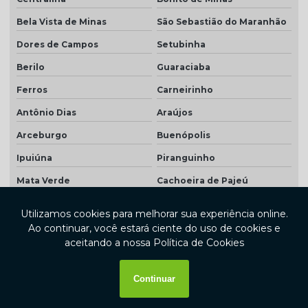
Bela Vista de Minas
São Sebastião do Maranhão
Dores de Campos
Setubinha
Berilo
Guaraciaba
Ferros
Carneirinho
Antônio Dias
Araújos
Arceburgo
Buenópolis
Ipuiúna
Piranguinho
Mata Verde
Cachoeira de Pajeú
Morada Nova de Minas
Prados
Coqueiral
Santana do Manhuaçu
Lagoa Grande
Miradouro
Açucena
Caputira
Virgínia
Matias Cardoso