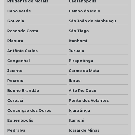
Prudente de Morais
Caetanópolis
Cabo Verde
Campo do Meio
Gouveia
São João do Manhuaçu
Resende Costa
São Tiago
Planura
Itanhomi
Antônio Carlos
Juruaia
Congonhal
Pirapetinga
Jacinto
Carmo da Mata
Recreio
Ibiraci
Bueno Brandão
Alto Rio Doce
Coroaci
Ponto dos Volantes
Conceição dos Ouros
Igaratinga
Eugenópolis
Itamogi
Pedralva
Icaraí de Minas