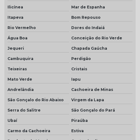
Ilicínea
Mar de Espanha
Itapeva
Bom Repouso
Rio Vermelho
Dores do Indaiá
Água Boa
Conceição do Rio Verde
Jequeri
Chapada Gaúcha
Cambuquira
Perdigão
Teixeiras
Cristais
Mato Verde
Iapu
Andrelândia
Cachoeira de Minas
São Gonçalo do Rio Abaixo
Virgem da Lapa
Serra do Salitre
São Gonçalo do Pará
Ubaí
Piraúba
Carmo da Cachoeira
Estiva