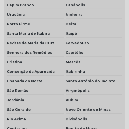
Capim Branco
Canápolis
Urucânia
Ninheira
Porto Firme
Delta
Santa Maria de Itabira
Itaipé
Pedras de Maria da Cruz
Fervedouro
Senhora dos Remédios
Capitólio
Cristina
Mercês
Conceição da Aparecida
Itabirinha
Chapada do Norte
Santo Antônio do Jacinto
São Romão
Virginópolis
Jordânia
Rubim
São Geraldo
Novo Oriente de Minas
Rio Acima
Divisópolis
Centralina
Bonito de Minas