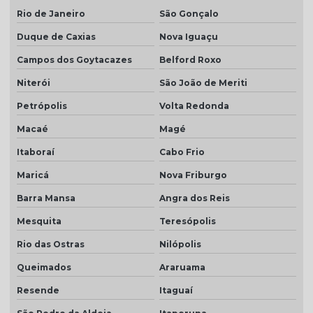
Rio de Janeiro
São Gonçalo
Telha cinza grafite
Duque de Caxias
Nova Iguaçu
Telha cinza pérola
Campos dos Goytacazes
Belford Roxo
Telha cinza preço
Niterói
São João de Meriti
Telha colonial bege preço
Petrópolis
Volta Redonda
Telha colonial esmaltada
Macaé
Magé
Telha colonial esmaltada branca
Itaboraí
Cabo Frio
Telha colonial esmaltada cinza
Maricá
Nova Friburgo
Telha colonial esmaltada dupla face
Barra Mansa
Angra dos Reis
Telha colonial esmaltada preço
Mesquita
Teresópolis
Rio das Ostras
Nilópolis
Telha colonial marfim
Queimados
Araruama
Telha colonial natural
Resende
Itaguaí
Telha colonial resinada