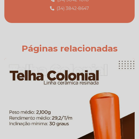
(34) 3842-8647
Fabricante de telhas
Fabricante de telhas cerâmicas
Fornecedor de telhas
Fornecedor de telhas colonial
Páginas relacionadas
Onde comprar telha colonial
Orçamento de telha de cimento
Preço da telha americana branca esmaltada
Preço da telha americana esmaltada
Preço de telhas americana
Preço de telhas cerâmica resinada
Preço de telhas resinadas
Quanto custa telha de cimento