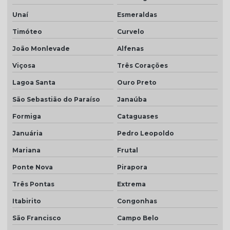
Telha resinada branca
Unaí
Esmeraldas
Telha resinada cinza
Timóteo
Curvelo
Telha resinada marfim
João Monlevade
Alfenas
Telha resinada portuguesa
Viçosa
Três Corações
Lagoa Santa
Ouro Preto
Telha resinada preço
São Sebastião do Paraíso
Janaúba
Telha resinada romana
Formiga
Cataguases
Telha romana branca natural
Januária
Pedro Leopoldo
Telha romana natural
Mariana
Frutal
Telha romana preço m2
Ponte Nova
Pirapora
Telha romana resinada
Três Pontas
Extrema
Telha selote
Itabirito
Congonhas
Telha transparente americana
São Francisco
Campo Belo