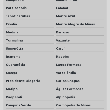
Paraisópolis
Lambari
Jaboticatubas
Monte Azul
Ervália
Monte Alegre de Minas
Medina
Barroso
Turmalina
Vazante
Simonésia
Caraí
Ipanema
Itaobim
Guaranésia
Lagoa Formosa
Manga
Varzelândia
Presidente Olegário
Carlos Chagas
Matipó
Águas Formosas
Baependi
Alpinópolis
Campina Verde
Carmópolis de Minas