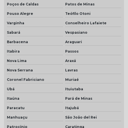
Poços de Caldas
Patos de Minas
Telha plan preço
Pouso Alegre
Teófilo Otoni
Telha plan resinada
Varginha
Conselheiro Lafaiete
Telha plan resinada preço
Sabará
Vespasiano
Telha plan valor do metro
Barbacena
Araguari
Telha porcelanato
Itabira
Passos
Nova Lima
Araxá
Telha porcelanato branca
Nova Serrana
Lavras
Telha porcelanato preço
Coronel Fabriciano
Muriaé
Telha portuguesa por metro quadrado
Ubá
Ituiutaba
Telha portuguesa natural
Itaúna
Pará de Minas
Telha portuguesa resinada
Paracatu
Itajubá
Telha portuguesa resinada preço
Manhuaçu
São João del Rei
Telha resinada
Patrocínio
Caratinga