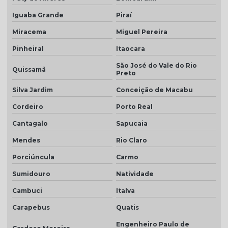
Iguaba Grande
Piraí
Telha dupla colonial
Miracema
Miguel Pereira
Telha dupla face esmaltada
Pinheiral
Itaocara
Telha dupla portuguesa
São José do Vale do Rio
Quissamã
Telha dupla preço
Preto
Telha dupla romana
Silva Jardim
Conceição de Macabu
Cordeiro
Porto Real
Telha em monte carmelo
Cantagalo
Sapucaia
Telha esmaltado caramelo
Mendes
Rio Claro
Telha grafite
Porciúncula
Carmo
Telha grafite esmaltada
Sumidouro
Natividade
Telha hidrofugada
Cambuci
Italva
Telha hidrofugada preço
Carapebus
Quatis
Telha marfim
Engenheiro Paulo de