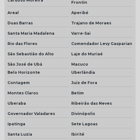
Cardoso Moreira
Frontin
Telha marfim preço
Areal
Aperibé
Telha marrom
Duas Barras
Trajano de Moraes
Telha natural
Santa Maria Madalena
Varre-Sai
Telha natural romana
Rio das Flores
Comendador Levy Gasparian
Telha palha
São Sebastião do Alto
Laje do Muriaé
Telha palha mesclada
São José de Ubá
Macuco
Telha piso
Belo Horizonte
Uberlândia
Contagem
Juiz de Fora
Telha piso branco
Montes Claros
Betim
Telha piso esmaltada
Uberaba
Ribeirão das Neves
Telha plan cerâmica
Governador Valadares
Divinópolis
Telha plan colonial
Ipatinga
Sete Lagoas
Telha plan por m2
Santa Luzia
Ibirité
Telha plan natural