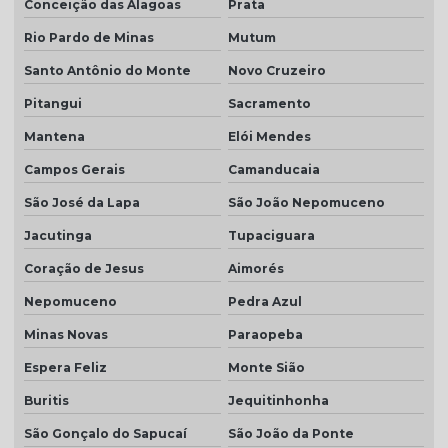
Conceição das Alagoas
Prata
Rio Pardo de Minas
Mutum
Santo Antônio do Monte
Novo Cruzeiro
Pitangui
Sacramento
Mantena
Elói Mendes
Campos Gerais
Camanducaia
São José da Lapa
São João Nepomuceno
Jacutinga
Tupaciguara
Coração de Jesus
Aimorés
Nepomuceno
Pedra Azul
Minas Novas
Paraopeba
Espera Feliz
Monte Sião
Buritis
Jequitinhonha
São Gonçalo do Sapucaí
São João da Ponte