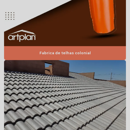
Telha americana branca
Telha americana caramelo
Telha americana esmaltada
Telha americana esmaltada branca
Telha americana esmaltada cinza
Fabrica de telhas colonial
Telha americana esmaltada dupla face
Telha americana esmaltada dupla face preço
Telha americana esmaltada grafite
Telha americana esmaltada lisa
Telha americana esmaltada marfim
Telha americana esmaltada preço
Telha americana esmaltada valor