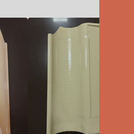
Telha
Telha americana mesclada
americana
caramelo
Telha americana mesclada natural
Telha
Telha americana mesclada preço
americana
esmaltada
Telha americana mesclada valor
Telha
americana
Telha americana natural
esmaltada
branca
Telha americana natural preço
Telha
Telha americana resinada
americana
esmaltada
cinza
Telha americana resinada branca
Telha
Telha americana resinada cores
americana
esmaltada
Telha americana resinada mesclada
dupla face