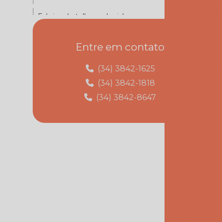
telhas
esmaltadas
Fabrica de telhas colonial
Fabrica de
Fabrica de telhas esmaltadas
telhas mg
Entre em contato
Fabrica de
Fabrica de telhas mg
telhas minas
(34) 3842-1625
gerais
Fabrica de telhas minas gerais
(34) 3842-1818
Fábrica de
(34) 3842-8647
Fábrica de telhas em monte carmelo
telhas em
monte
carmelo
Fábrica de telhas em monte carmelo mg
Fábrica de
Fabricante de telhas
telhas em
monte
Fabricante de telhas cerâmicas
carmelo mg
Fabricante
Fornecedor de telhas
de telhas
Fornecedor de telhas colonial
Fabricante
de telhas