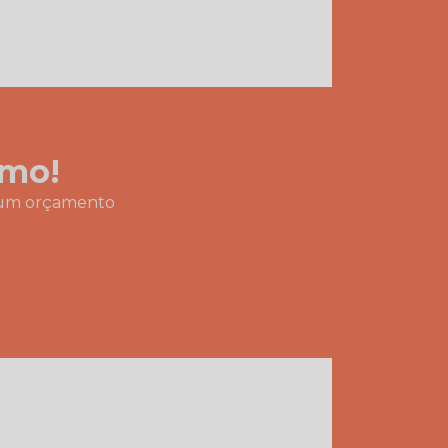
Preço da
Telha americana esmaltada branca
telha
americana
esmaltada
Telha americana esmaltada cinza
Preço de
Telha americana esmaltada dupla face
telhas
americana
Telha americana esmaltada dupla face preço
smo!
Preço de
telhas
Telha americana esmaltada grafite
ar um orçamento
cerâmica
resinada
Telha americana esmaltada lisa
Preço de
Telha americana esmaltada marfim
telhas
resinadas
Telha americana esmaltada preço
Quanto
custa telha
Telha americana esmaltada valor
de cimento
Telha americana esmaltada vermelha
Telha
americana
Telha americana por m2
branca