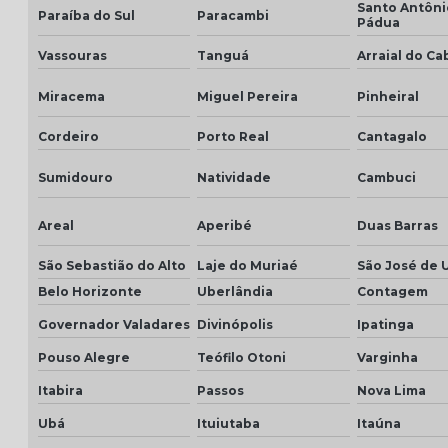
Santo Antôni
Paraíba do Sul
Paracambi
Pádua
Vassouras
Tanguá
Arraial do Ca
Miracema
Miguel Pereira
Pinheiral
Cordeiro
Porto Real
Cantagalo
Sumidouro
Natividade
Cambuci
Areal
Aperibé
Duas Barras
São Sebastião do Alto
Laje do Muriaé
São José de 
Belo Horizonte
Uberlândia
Contagem
Governador Valadares
Divinópolis
Ipatinga
Pouso Alegre
Teófilo Otoni
Varginha
Itabira
Passos
Nova Lima
Ubá
Ituiutaba
Itaúna