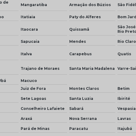
o de
Mangaratiba
Armação dos Búzios
São Fidél
bo
Itatiaia
Paty do Alferes
Bom Jar
São José
Itaocara
Quissamã
Rio Pret
Sapucaia
Mendes
Rio Claro
Italva
Carapebus
Quatis
Trajano de Moraes
Santa Maria Madalena
Varre-Sa
Ubá
Macuco
Juiz de Fora
Montes Claros
Betim
Sete Lagoas
Santa Luzia
Ibirité
Conselheiro Lafaiete
Sabará
Vespasi
Araxá
Nova Serrana
Lavras
Pará de Minas
Paracatu
Itajubá