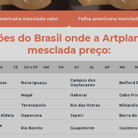
americana mesclada valor
Telha americana mesclada
iões do Brasil onde a Artpl
mesclada preço:
BA
CE
GO e DF
AM
PA
AC
AL
AP
MA
M
Campos dos
ias
Nova Iguaçu
Belford 
Goytacazes
Magé
Itaboraí
Cabo Fri
Teresópolis
Rio das Ostras
Nilópolis
 Aldeia
Itaperuna
Japeri
Barra do 
e
Rio Bonito
Guapimirim
Casimiro