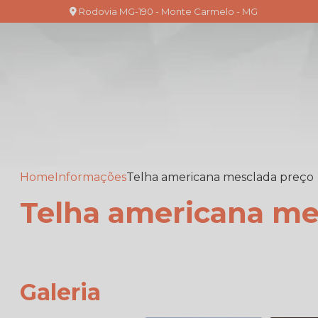
Rodovia MG-190 - Monte Carmelo - MG
Home
Informações
Telha americana mesclada preço
Telha americana me
Galeria