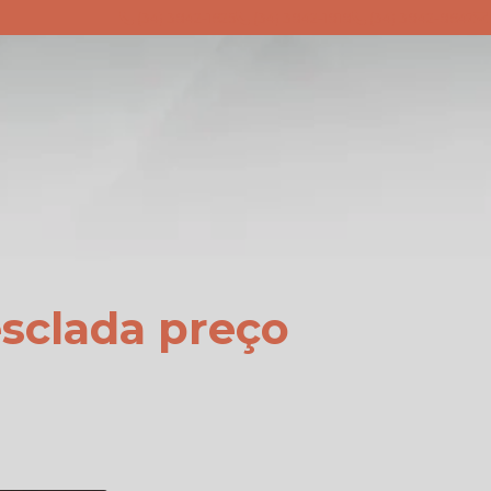
(34) 3842-1625
(34) 3842-1818
(34) 3842-8647
sclada preço