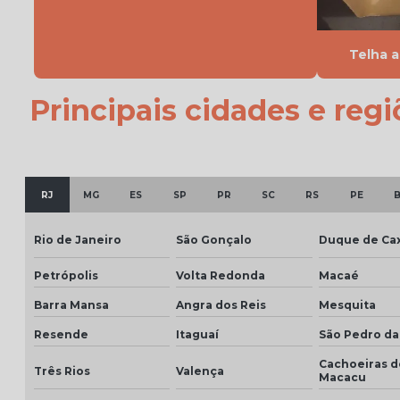
Telha 
Principais cidades e reg
RJ
MG
ES
SP
PR
SC
RS
PE
Rio de Janeiro
São Gonçalo
Duque de Cax
Petrópolis
Volta Redonda
Macaé
Barra Mansa
Angra dos Reis
Mesquita
Resende
Itaguaí
São Pedro da
Cachoeiras d
Três Rios
Valença
Macacu