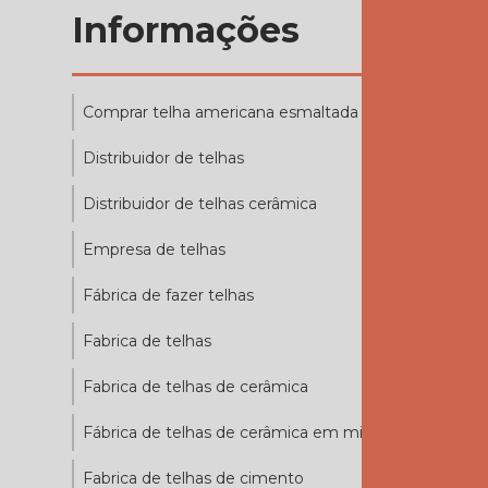
Fábrica de
Informações
fazer telhas
Fabrica de
telhas
Comprar telha americana esmaltada
Fabrica de
telhas de
Distribuidor de telhas
cerâmica
Distribuidor de telhas cerâmica
Fábrica de
telhas de
Empresa de telhas
cerâmica em
minas gerais
Fábrica de fazer telhas
Fabrica de
telhas de
Fabrica de telhas
cimento
Fabrica de telhas de cerâmica
Fabrica de
telhas
colonial
Fábrica de telhas de cerâmica em minas gerais
Fabrica de
Fabrica de telhas de cimento