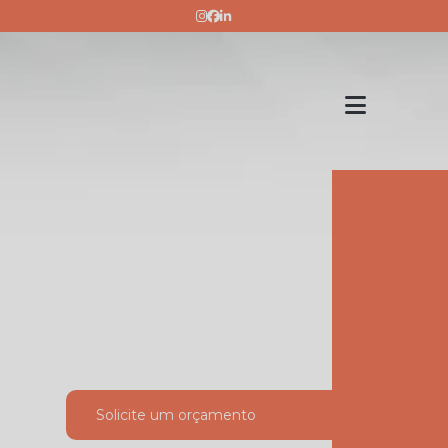
vendas@artplantelhas.com.br
Comprar
telha
americana
esmaltada
Distribuidor
de telhas
Distribuidor
de telhas
cerâmica
Empresa de
Solicite um orçamento
telhas