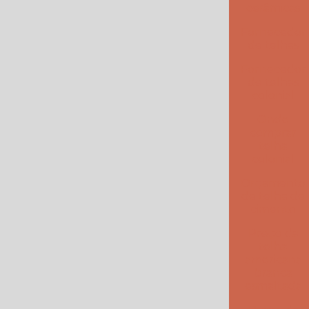
Onde comprar telha colonial
cerâmicas
Fornecedor
Orçamento de telha de cimento
de telhas
Preço da telha americana branca esmaltada
Fornecedor
de telhas
Preço da telha americana esmaltada
colonial
Preço de telhas americana
Onde
comprar
telha
Preço de telhas cerâmica resinada
colonial
Preço de telhas resinadas
Orçamento
de telha de
Quanto custa telha de cimento
cimento
Preço da
Telha americana branca
telha
americana
Telha americana caramelo
branca
esmaltada
Telha americana esmaltada