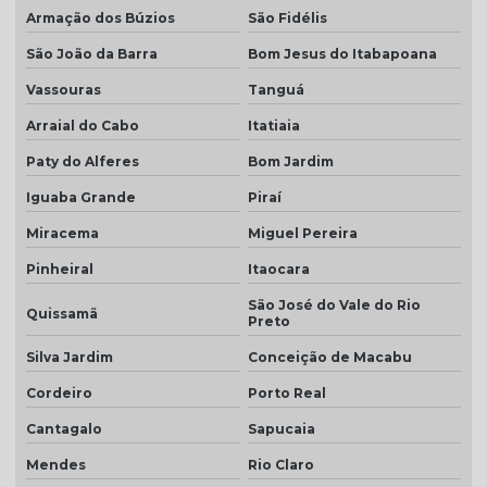
Telha para construção civil
Armação dos Búzios
São Fidélis
Telha dupla americana
São João da Barra
Bom Jesus do Itabapoana
Telha dupla colonial
Vassouras
Tanguá
Telha dupla face esmaltada
Arraial do Cabo
Itatiaia
Paty do Alferes
Bom Jardim
Telha dupla portuguesa
Iguaba Grande
Piraí
Telha dupla preço
Miracema
Miguel Pereira
Telha dupla romana
Pinheiral
Itaocara
Telha em monte carmelo
São José do Vale do Rio
Quissamã
Telha esmaltado caramelo
Preto
Silva Jardim
Conceição de Macabu
Telha grafite
Cordeiro
Porto Real
Telha grafite esmaltada
Cantagalo
Sapucaia
Telha hidrofugada
Mendes
Rio Claro
Telha hidrofugada preço