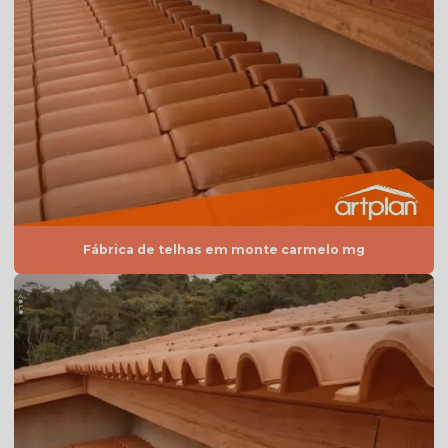
Telha americana esmaltada valor
Telha americana esmaltada vermelha
Telha americana por m2
Telha americana mesclada
Telha americana mesclada natural
Telha americana mesclada preço
Telha americana mesclada valor
Fábrica de telhas em monte carmelo mg
Telha americana natural
Telha americana natural preço
Telha americana resinada
Telha americana resinada branca
Telha americana resinada cores
Telha americana resinada mesclada