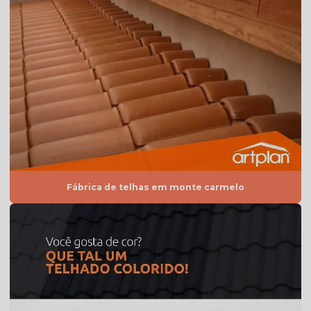
Telha americana resinada preço
Telha americana resinada valor
Telha americana resinada vermelha
Telha americana valor
Telha de argila
Telha de barro preço
Telha de barro preço m2
Fábrica de telhas em monte carmelo
Telha de barro preço unidade
Telha de barro quadrada
Telha de barro romana
Telha branca
Telha branca americana