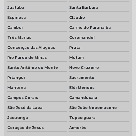
Juatuba
Santa Bárbara
Espinosa
Cláudio
Cambuí
Carmo do Paranaíba
Três Marias
Coromandel
Conceição das Alagoas
Prata
Rio Pardo de Minas
Mutum
Santo Antônio do Monte
Novo Cruzeiro
Pitangui
Sacramento
Mantena
Elói Mendes
Campos Gerais
Camanducaia
São José da Lapa
São João Nepomuceno
Jacutinga
Tupaciguara
Coração de Jesus
Aimorés