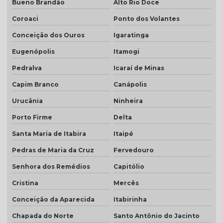
Bueno Brandão
Alto Rio Doce
Coroaci
Ponto dos Volantes
Conceição dos Ouros
Igaratinga
Eugenópolis
Itamogi
Pedralva
Icaraí de Minas
Capim Branco
Canápolis
Urucânia
Ninheira
Porto Firme
Delta
Santa Maria de Itabira
Itaipé
Pedras de Maria da Cruz
Fervedouro
Senhora dos Remédios
Capitólio
Cristina
Mercês
Conceição da Aparecida
Itabirinha
Chapada do Norte
Santo Antônio do Jacinto