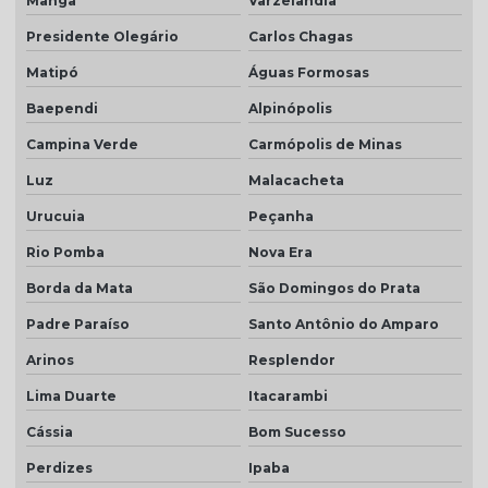
Manga
Varzelândia
Presidente Olegário
Carlos Chagas
Matipó
Águas Formosas
Baependi
Alpinópolis
Campina Verde
Carmópolis de Minas
Luz
Malacacheta
Urucuia
Peçanha
Rio Pomba
Nova Era
Borda da Mata
São Domingos do Prata
Padre Paraíso
Santo Antônio do Amparo
Arinos
Resplendor
Lima Duarte
Itacarambi
Cássia
Bom Sucesso
Perdizes
Ipaba