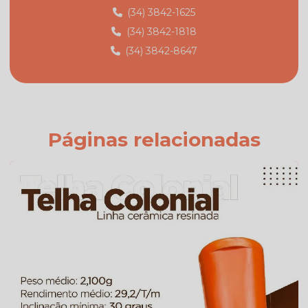
Fábrica de telhas em monte carmelo
(34) 3842-1625
(34) 3842-1818
Fábrica de telhas em monte carmelo mg
(34) 3842-8647
Fabricante de telhas
Fabricante de telhas cerâmicas
Fornecedor de telhas
Fornecedor de telhas colonial
Páginas relacionadas
Onde comprar telha colonial
Orçamento de telha de cimento
Preço da telha americana branca esmaltada
Preço da telha americana esmaltada
Preço de telhas americana
Preço de telhas cerâmica resinada
Preço de telhas resinadas