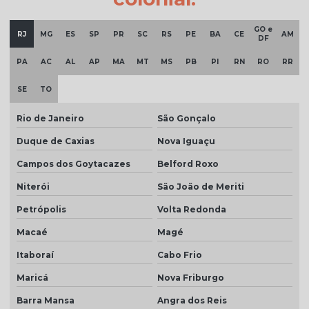
Telha cinza escuro
Telha cinza esmaltada
GO e
RJ
MG
ES
SP
PR
SC
RS
PE
BA
CE
AM
DF
Telha cinza grafite
PA
AC
AL
AP
MA
MT
MS
PB
PI
RN
RO
RR
Telha cinza pérola
SE
TO
Telha cinza preço
Rio de Janeiro
São Gonçalo
Telha colonial bege preço
Duque de Caxias
Nova Iguaçu
Telha colonial esmaltada
Campos dos Goytacazes
Belford Roxo
Telha colonial esmaltada branca
Niterói
São João de Meriti
Telha colonial esmaltada cinza
Petrópolis
Volta Redonda
Telha colonial esmaltada dupla face
Macaé
Magé
Telha colonial esmaltada preço
Itaboraí
Cabo Frio
Telha colonial marfim
Maricá
Nova Friburgo
Telha colonial natural
Barra Mansa
Angra dos Reis