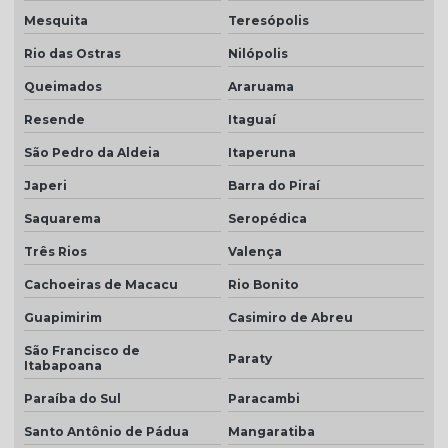
Mesquita
Teresópolis
Telha colonial resinada
Rio das Ostras
Nilópolis
Telha colonial resinada preço
Queimados
Araruama
Telha colonial resinada valor
Resende
Itaguaí
Telha de concreto cinza
São Pedro da Aldeia
Itaperuna
Telha concreto cinza perola
Japeri
Barra do Piraí
Telha concreto colorida
Saquarema
Seropédica
Telha de concreto esmaltada
Três Rios
Valença
Telha de concreto grafite
Cachoeiras de Macacu
Rio Bonito
Telha de concreto pintada
Guapimirim
Casimiro de Abreu
Telha de concreto preço
São Francisco de
Paraty
Itabapoana
Telha de concreto preço m2
Paraíba do Sul
Paracambi
Telha de concreto valor
Santo Antônio de Pádua
Mangaratiba