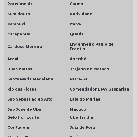
Porciúncula
Carmo
Telha marfim
Sumidouro
Natividade
Telha marfim preço
Cambuci
Italva
Telha marrom
Carapebus
Quatis
Telha natural
Engenheiro Paulo de
Cardoso Moreira
Frontin
Telha natural romana
Areal
Aperibé
Telha palha
Duas Barras
Trajano de Moraes
Telha palha mesclada
Santa Maria Madalena
Varre-Sai
Telha piso
Rio das Flores
Comendador Levy Gasparian
Telha piso branco
São Sebastião do Alto
Laje do Muriaé
Telha piso esmaltada
São José de Ubá
Macuco
Belo Horizonte
Uberlândia
Telha plan cerâmica
Contagem
Juiz de Fora
Telha plan colonial