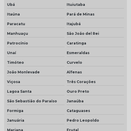
Ubá
Ituiutaba
Telha resinada
Itaúna
Pará de Minas
Telha resinada branca
Paracatu
Itajubá
Telha resinada cinza
Manhuaçu
São João del Rei
Telha resinada marfim
Patrocínio
Caratinga
Telha resinada portuguesa
Unaí
Esmeraldas
Telha resinada preço
Timóteo
Curvelo
Telha resinada romana
João Monlevade
Alfenas
Viçosa
Três Corações
Telha romana branca natural
Lagoa Santa
Ouro Preto
Telha romana natural
São Sebastião do Paraíso
Janaúba
Telha romana preço m2
Formiga
Cataguases
Telha romana resinada
Januária
Pedro Leopoldo
Telha selote
Mariana
Frutal