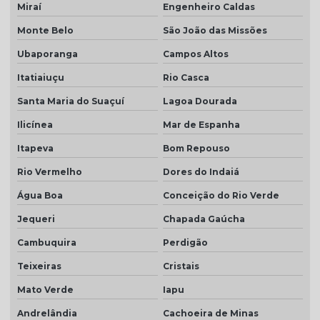
Miraí
Engenheiro Caldas
Monte Belo
São João das Missões
Ubaporanga
Campos Altos
Itatiaiuçu
Rio Casca
Santa Maria do Suaçuí
Lagoa Dourada
Ilicínea
Mar de Espanha
Itapeva
Bom Repouso
Rio Vermelho
Dores do Indaiá
Água Boa
Conceição do Rio Verde
Jequeri
Chapada Gaúcha
Cambuquira
Perdigão
Teixeiras
Cristais
Mato Verde
Iapu
Andrelândia
Cachoeira de Minas