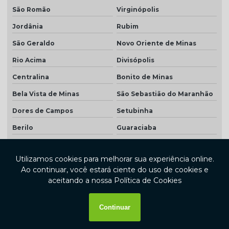
São Romão
Virginópolis
Jordânia
Rubim
São Geraldo
Novo Oriente de Minas
Rio Acima
Divisópolis
Centralina
Bonito de Minas
Bela Vista de Minas
São Sebastião do Maranhão
Dores de Campos
Setubinha
Berilo
Guaraciaba
Ferros
Carneirinho
Antônio Dias
Araújos
Arceburgo
Buenópolis
Ipuiúna
Piranguinho
Mata Verde
Cachoeira de Pajeú
Morada Nova de Minas
Prados