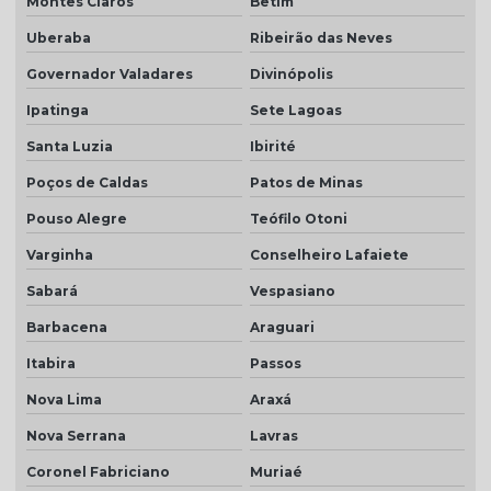
Montes Claros
Betim
Telha plan por m2
Uberaba
Ribeirão das Neves
Telha plan natural
Governador Valadares
Divinópolis
Telha plan preço
Ipatinga
Sete Lagoas
Telha plan resinada
Santa Luzia
Ibirité
Telha plan resinada preço
Poços de Caldas
Patos de Minas
Telha plan valor do metro
Pouso Alegre
Teófilo Otoni
Telha porcelanato
Varginha
Conselheiro Lafaiete
Telha porcelanato branca
Sabará
Vespasiano
Telha porcelanato preço
Barbacena
Araguari
Itabira
Passos
Telha portuguesa por metro quadrado
Nova Lima
Araxá
Telha portuguesa natural
Nova Serrana
Lavras
Telha portuguesa resinada
Coronel Fabriciano
Muriaé
Telha portuguesa resinada preço