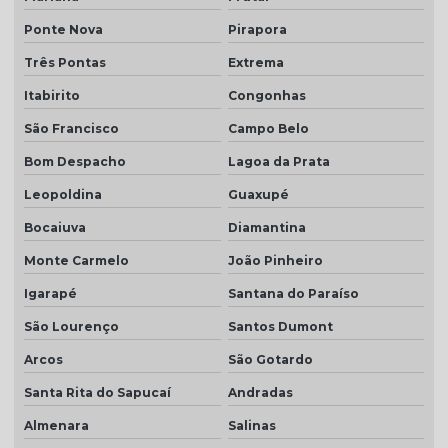
Telha transparente americana
Ponte Nova
Pirapora
Telha transparente americana preço
Três Pontas
Extrema
Telha transparente americana quanto custa
Itabirito
Congonhas
Telhas ceramica porcelanato
São Francisco
Campo Belo
Telhas coloniais cores
Bom Despacho
Lagoa da Prata
Telhas dupla
Leopoldina
Guaxupé
Bocaiuva
Diamantina
Telhas dupla face
Monte Carmelo
João Pinheiro
Telhas dupla face branca
Igarapé
Santana do Paraíso
Telhas rústicas
São Lourenço
Santos Dumont
Valor da telha americana esmaltada
Arcos
São Gotardo
Santa Rita do Sapucaí
Andradas
Almenara
Salinas