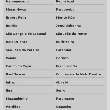
Nepomuceno
Pedra Azul
Minas Novas
Paraopeba
Espera Feliz
Monte Sião
Buritis
Jequitinhonha
São Gonçalo do Sapucaí
São João da Ponte
Belo Oriente
Buritizeiro
São João do Paraíso
Carandaí
Bambuí
Corinto
Carmo do Cajuru
Francisco Sá
Raul Soares
Conceição do Mato Dentro
Inhapim
Abaeté
Ibiá
Serro
Muzambinho
Paraguaçu
Perdões
Caxambu