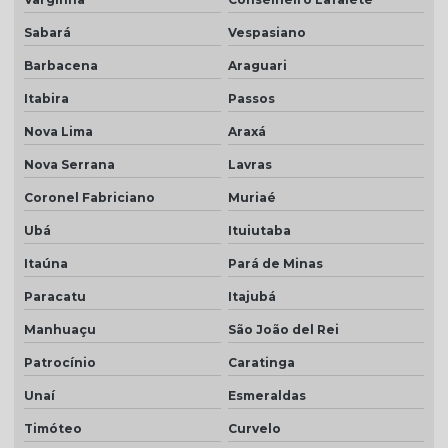
Telha portuguesa por metro quadrado
Sabará
Vespasiano
Telha portuguesa natural
Barbacena
Araguari
Telha portuguesa resinada
Itabira
Passos
Telha portuguesa resinada preço
Nova Lima
Araxá
Nova Serrana
Lavras
Telha resinada
Coronel Fabriciano
Muriaé
Telha resinada branca
Ubá
Ituiutaba
Telha resinada cinza
Itaúna
Pará de Minas
Telha resinada marfim
Paracatu
Itajubá
Telha resinada portuguesa
Manhuaçu
São João del Rei
Telha resinada preço
Patrocínio
Caratinga
Telha resinada romana
Unaí
Esmeraldas
Telha romana branca natural
Timóteo
Curvelo