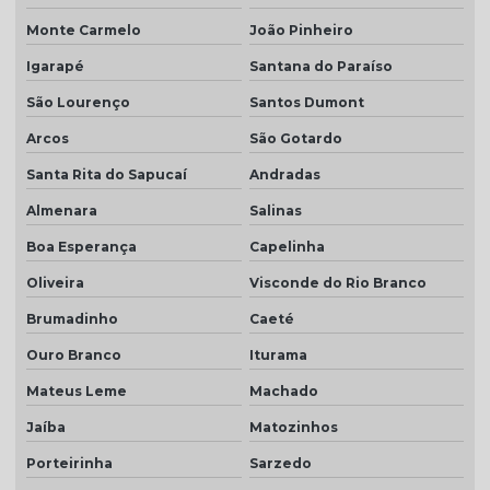
Valor da telha americana esmaltada
Monte Carmelo
João Pinheiro
Igarapé
Santana do Paraíso
São Lourenço
Santos Dumont
Arcos
São Gotardo
Santa Rita do Sapucaí
Andradas
Almenara
Salinas
Boa Esperança
Capelinha
Oliveira
Visconde do Rio Branco
Brumadinho
Caeté
Ouro Branco
Iturama
Mateus Leme
Machado
Jaíba
Matozinhos
Porteirinha
Sarzedo