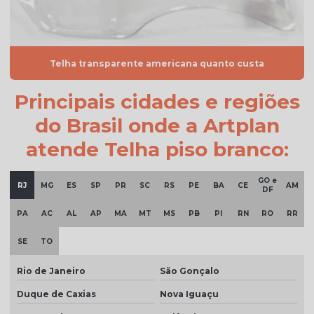
Telha de cimento resinada
Telha cinza
Telha transparente americana quanto custa
Telha cinza claro
Principais cidades e regiões
Telha cinza escuro
do Brasil onde a Artplan
Telha cinza esmaltada
atende Telha piso branco:
Telha cinza grafite
Telha cinza pérola
GO e
RJ
MG
ES
SP
PR
SC
RS
PE
BA
CE
AM
DF
Telha cinza preço
PA
AC
AL
AP
MA
MT
MS
PB
PI
RN
RO
RR
Telha colonial bege preço
SE
TO
Telha colonial esmaltada
Rio de Janeiro
São Gonçalo
Telha colonial esmaltada branca
Duque de Caxias
Nova Iguaçu
Telha colonial esmaltada cinza