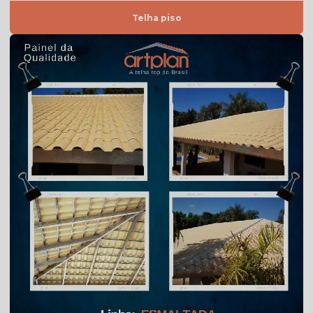
Telha piso
Telha americana resinada
Telha americana resinada branca
Telha americana resinada cores
Telha americana resinada mesclada
Telha americana resinada preço
Telha americana resinada valor
Telha americana resinada vermelha
Telha americana valor
Telha de argila
Telha de barro preço
Telha de barro preço m2
Telha de barro preço unidade