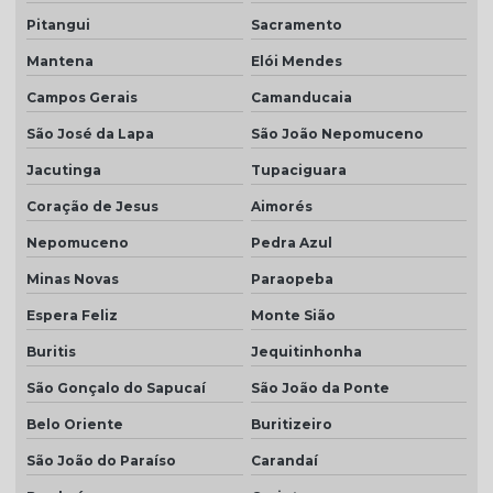
Pitangui
Sacramento
Mantena
Elói Mendes
Campos Gerais
Camanducaia
São José da Lapa
São João Nepomuceno
Jacutinga
Tupaciguara
Coração de Jesus
Aimorés
Nepomuceno
Pedra Azul
Minas Novas
Paraopeba
Espera Feliz
Monte Sião
Buritis
Jequitinhonha
São Gonçalo do Sapucaí
São João da Ponte
Belo Oriente
Buritizeiro
São João do Paraíso
Carandaí