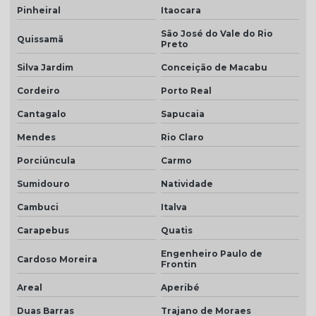
Pinheiral
Itaocara
Telha grafite
São José do Vale do Rio
Quissamã
Telha grafite esmaltada
Preto
Telha hidrofugada
Silva Jardim
Conceição de Macabu
Telha hidrofugada preço
Cordeiro
Porto Real
Cantagalo
Sapucaia
Telha marfim
Mendes
Rio Claro
Telha marfim preço
Porciúncula
Carmo
Telha marrom
Sumidouro
Natividade
Telha natural
Cambuci
Italva
Telha natural romana
Carapebus
Quatis
Telha palha
Engenheiro Paulo de
Cardoso Moreira
Frontin
Telha palha mesclada
Areal
Aperibé
Telha piso
Duas Barras
Trajano de Moraes