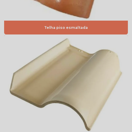
Telha americana esmaltada grafite
Telha americana esmaltada lisa
Telha americana esmaltada marfim
Telha piso esmaltada
Telha americana esmaltada preço
Telha americana esmaltada valor
Telha americana esmaltada vermelha
Telha americana por m2
Telha americana mesclada
Telha americana mesclada natural
Telha americana mesclada preço
Telha americana mesclada valor
Telha americana natural
Telha americana natural preço