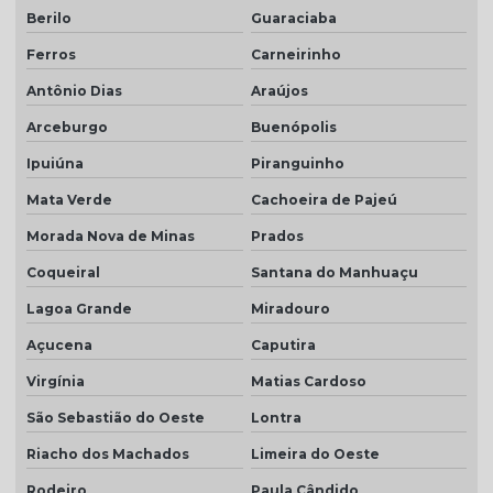
Berilo
Guaraciaba
Ferros
Carneirinho
Antônio Dias
Araújos
Arceburgo
Buenópolis
Ipuiúna
Piranguinho
Mata Verde
Cachoeira de Pajeú
Morada Nova de Minas
Prados
Coqueiral
Santana do Manhuaçu
Lagoa Grande
Miradouro
Açucena
Caputira
Virgínia
Matias Cardoso
São Sebastião do Oeste
Lontra
Riacho dos Machados
Limeira do Oeste
Rodeiro
Paula Cândido