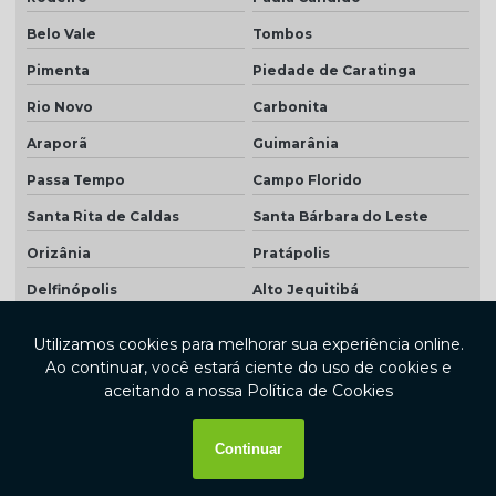
Belo Vale
Tombos
Pimenta
Piedade de Caratinga
Rio Novo
Carbonita
Araporã
Guimarânia
Passa Tempo
Campo Florido
Santa Rita de Caldas
Santa Bárbara do Leste
Orizânia
Pratápolis
Delfinópolis
Alto Jequitibá
Martins Soares
Pocrane
Monsenhor Paulo
Frei Inocêncio
Coronel Murta
Nazareno
Coluna
Pains
Japonvar
Santa Cruz de Minas