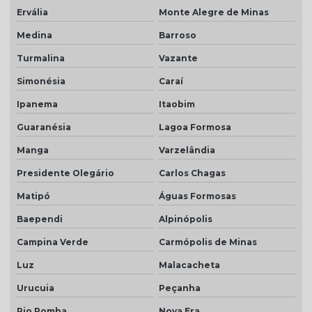
Ervália
Monte Alegre de Minas
Medina
Barroso
Turmalina
Vazante
Simonésia
Caraí
Ipanema
Itaobim
Guaranésia
Lagoa Formosa
Manga
Varzelândia
Presidente Olegário
Carlos Chagas
Matipó
Águas Formosas
Baependi
Alpinópolis
Campina Verde
Carmópolis de Minas
Luz
Malacacheta
Urucuia
Peçanha
Rio Pomba
Nova Era