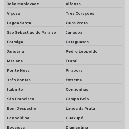
Telha romana natural
João Monlevade
Alfenas
Telha romana preço m2
Viçosa
Três Corações
Telha romana resinada
Lagoa Santa
Ouro Preto
São Sebastião do Paraíso
Janaúba
Telha selote
Formiga
Cataguases
Telha transparente americana
Januária
Pedro Leopoldo
Telha transparente americana preço
Mariana
Frutal
Telha transparente americana quanto custa
Ponte Nova
Pirapora
Telhas ceramica porcelanato
Três Pontas
Extrema
Telhas coloniais cores
Itabirito
Congonhas
Telhas dupla
São Francisco
Campo Belo
Telhas dupla face
Bom Despacho
Lagoa da Prata
Telhas dupla face branca
Leopoldina
Guaxupé
Telhas rústicas
Bocaiuva
Diamantina