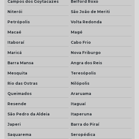
Campos dos Goytacazes
Belford Roxo
Telha colonial esmaltada dupla face
Niterói
São João de Meriti
Telha colonial esmaltada preço
Petrópolis
Volta Redonda
Telha colonial marfim
Macaé
Magé
Telha colonial natural
Itaboraí
Cabo Frio
Telha colonial resinada
Maricá
Nova Friburgo
Telha colonial resinada preço
Barra Mansa
Angra dos Reis
Telha colonial resinada valor
Mesquita
Teresópolis
Telha de concreto cinza
Rio das Ostras
Nilópolis
Queimados
Araruama
Telha concreto cinza perola
Resende
Itaguaí
Telha concreto colorida
São Pedro da Aldeia
Itaperuna
Telha de concreto esmaltada
Japeri
Barra do Piraí
Telha de concreto grafite
Saquarema
Seropédica
Telha de concreto pintada