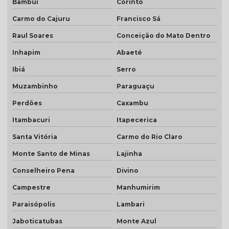
Bambuí
Corinto
Carmo do Cajuru
Francisco Sá
Raul Soares
Conceição do Mato Dentro
Inhapim
Abaeté
Ibiá
Serro
Muzambinho
Paraguaçu
Perdões
Caxambu
Itambacuri
Itapecerica
Santa Vitória
Carmo do Rio Claro
Monte Santo de Minas
Lajinha
Conselheiro Pena
Divino
Campestre
Manhumirim
Paraisópolis
Lambari
Jaboticatubas
Monte Azul