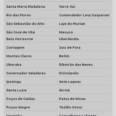
Telha piso branco
Santa Maria Madalena
Varre-Sai
Telha piso esmaltada
Rio das Flores
Comendador Levy Gasparian
Telha plan cerâmica
São Sebastião do Alto
Laje do Muriaé
Telha plan colonial
São José de Ubá
Macuco
Telha plan por m2
Belo Horizonte
Uberlândia
Telha plan natural
Contagem
Juiz de Fora
Montes Claros
Betim
Telha plan preço
Uberaba
Ribeirão das Neves
Telha plan resinada
Governador Valadares
Divinópolis
Telha plan resinada preço
Ipatinga
Sete Lagoas
Telha plan valor do metro
Santa Luzia
Ibirité
Telha porcelanato
Poços de Caldas
Patos de Minas
Telha porcelanato branca
Pouso Alegre
Teófilo Otoni
Telha porcelanato preço
Varginha
Conselheiro Lafaiete