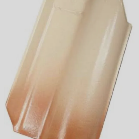
Preço da telha americana esmaltada
Preço de telhas americana
Preço de telhas cerâmica resinada
Preço de telhas resinadas
Quanto custa telha de cimento
Telha americana branca
Telha americana caramelo
Telha americana esmaltada
Telha americana esmaltada branca
Telha americana esmaltada cinza
Telha americana esmaltada dupla face
Telha americana esmaltada dupla face preço