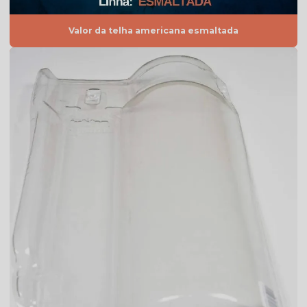
Telha de barro quadrada
Valor da telha americana esmaltada
Telha de barro romana
Telha branca
Telha branca americana
Telha branca colonial
Telha branca esmaltada
Telha branca preço
Telha branca resinada
Telha caramelo
Telha celote preço
Telha de cimento cinza preço
Telha de cimento hidrofugada
Telha de cimento preço