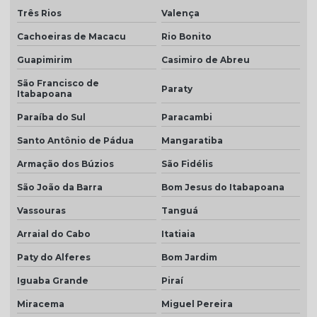
Três Rios
Valença
Telha de concreto preço
Cachoeiras de Macacu
Rio Bonito
Telha de concreto preço m2
Guapimirim
Casimiro de Abreu
Telha de concreto valor
São Francisco de
Paraty
Itabapoana
Telha para construção civil
Paraíba do Sul
Paracambi
Telha dupla americana
Santo Antônio de Pádua
Mangaratiba
Telha dupla colonial
Armação dos Búzios
São Fidélis
Telha dupla face esmaltada
São João da Barra
Bom Jesus do Itabapoana
Telha dupla portuguesa
Vassouras
Tanguá
Telha dupla preço
Arraial do Cabo
Itatiaia
Telha dupla romana
Paty do Alferes
Bom Jardim
Telha em monte carmelo
Iguaba Grande
Piraí
Miracema
Miguel Pereira
Telha esmaltado caramelo