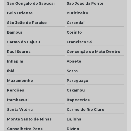
São Gonçalo do Sapucaí
São João da Ponte
Belo Oriente
Buritizeiro
São João do Paraíso
Carandaí
Bambuí
Corinto
Carmo do Cajuru
Francisco Sá
Raul Soares
Conceição do Mato Dentro
Inhapim
Abaeté
Ibiá
Serro
Muzambinho
Paraguaçu
Perdões
Caxambu
Itambacuri
Itapecerica
Santa Vitória
Carmo do Rio Claro
Monte Santo de Minas
Lajinha
Conselheiro Pena
Divino