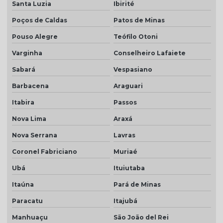
Santa Luzia
Ibirité
Telha marfim preço
Poços de Caldas
Patos de Minas
Telha marrom
Pouso Alegre
Teófilo Otoni
Telha natural
Varginha
Conselheiro Lafaiete
Telha natural romana
Sabará
Vespasiano
Telha palha
Barbacena
Araguari
Telha palha mesclada
Itabira
Passos
Telha piso
Nova Lima
Araxá
Telha piso branco
Nova Serrana
Lavras
Telha piso esmaltada
Coronel Fabriciano
Muriaé
Ubá
Ituiutaba
Telha plan cerâmica
Itaúna
Pará de Minas
Telha plan colonial
Paracatu
Itajubá
Telha plan por m2
Manhuaçu
São João del Rei
Telha plan natural