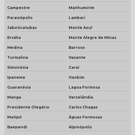
Campestre
Manhumirim
Paraisópolis
Lambari
Jaboticatubas
Monte Azul
Ervália
Monte Alegre de Minas
Medina
Barroso
Turmalina
Vazante
Simonésia
Caraí
Ipanema
Itaobim
Guaranésia
Lagoa Formosa
Manga
Varzelândia
Presidente Olegário
Carlos Chagas
Matipó
Águas Formosas
Baependi
Alpinópolis