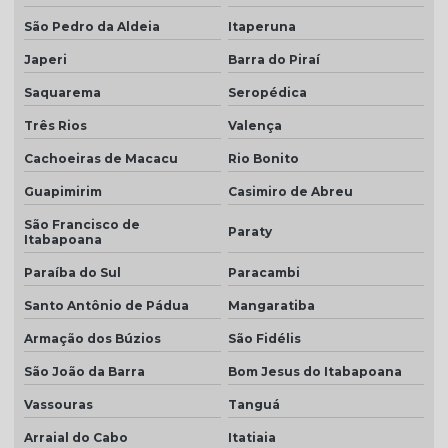
São Pedro da Aldeia
Itaperuna
Telha cinza grafite
Japeri
Barra do Piraí
Telha cinza pérola
Saquarema
Seropédica
Telha cinza preço
Três Rios
Valença
Telha colonial bege preço
Cachoeiras de Macacu
Rio Bonito
Telha colonial esmaltada
Guapimirim
Casimiro de Abreu
Telha colonial esmaltada branca
São Francisco de
Paraty
Itabapoana
Telha colonial esmaltada cinza
Paraíba do Sul
Paracambi
Telha colonial esmaltada dupla face
Santo Antônio de Pádua
Mangaratiba
Telha colonial esmaltada preço
Armação dos Búzios
São Fidélis
Telha colonial marfim
São João da Barra
Bom Jesus do Itabapoana
Telha colonial natural
Vassouras
Tanguá
Telha colonial resinada
Arraial do Cabo
Itatiaia