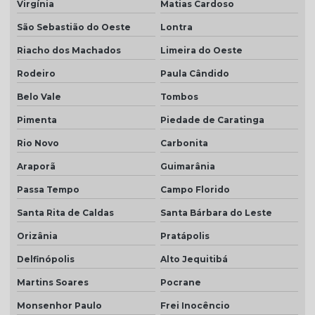
Virgínia
Matias Cardoso
São Sebastião do Oeste
Lontra
Riacho dos Machados
Limeira do Oeste
Rodeiro
Paula Cândido
Belo Vale
Tombos
Pimenta
Piedade de Caratinga
Rio Novo
Carbonita
Araporã
Guimarânia
Passa Tempo
Campo Florido
Santa Rita de Caldas
Santa Bárbara do Leste
Orizânia
Pratápolis
Delfinópolis
Alto Jequitibá
Martins Soares
Pocrane
Monsenhor Paulo
Frei Inocêncio