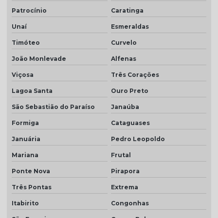
Patrocínio
Caratinga
Telha plan preço
Unaí
Esmeraldas
Telha plan resinada
Timóteo
Curvelo
Telha plan resinada preço
João Monlevade
Alfenas
Telha plan valor do metro
Viçosa
Três Corações
Telha porcelanato
Lagoa Santa
Ouro Preto
Telha porcelanato branca
São Sebastião do Paraíso
Janaúba
Telha porcelanato preço
Formiga
Cataguases
Januária
Pedro Leopoldo
Telha portuguesa por metro quadrado
Mariana
Frutal
Telha portuguesa natural
Ponte Nova
Pirapora
Telha portuguesa resinada
Três Pontas
Extrema
Telha portuguesa resinada preço
Itabirito
Congonhas
Telha resinada