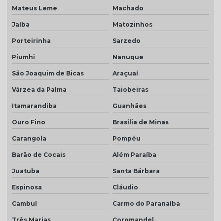
Telha transparente americana preço
Mateus Leme
Machado
Telha transparente americana quanto custa
Jaíba
Matozinhos
Telhas ceramica porcelanato
Porteirinha
Sarzedo
Telhas coloniais cores
Piumhi
Nanuque
Telhas dupla
São Joaquim de Bicas
Araçuaí
Várzea da Palma
Taiobeiras
Telhas dupla face
Itamarandiba
Guanhães
Telhas dupla face branca
Ouro Fino
Brasília de Minas
Telhas rústicas
Carangola
Pompéu
Valor da telha americana esmaltada
Barão de Cocais
Além Paraíba
Juatuba
Santa Bárbara
Espinosa
Cláudio
Cambuí
Carmo do Paranaíba
Três Marias
Coromandel