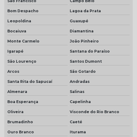
São Francisco
Campo Belo
Telha resinada branca
Bom Despacho
Lagoa da Prata
Telha resinada cinza
Leopoldina
Guaxupé
Telha resinada marfim
Bocaiuva
Diamantina
Telha resinada portuguesa
Monte Carmelo
João Pinheiro
Telha resinada preço
Igarapé
Santana do Paraíso
Telha resinada romana
São Lourenço
Santos Dumont
Arcos
São Gotardo
Telha romana branca natural
Santa Rita do Sapucaí
Andradas
Telha romana natural
Almenara
Salinas
Telha romana preço m2
Boa Esperança
Capelinha
Telha romana resinada
Oliveira
Visconde do Rio Branco
Telha selote
Brumadinho
Caeté
Telha transparente americana
Ouro Branco
Iturama