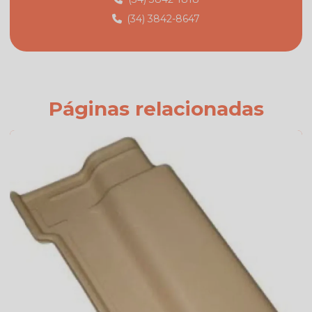
(34) 3842-8647
Fabricante de telhas
Fabricante de telhas cerâmicas
Fornecedor de telhas
Fornecedor de telhas colonial
Páginas relacionadas
Onde comprar telha colonial
Orçamento de telha de cimento
Preço da telha americana branca esmaltada
Preço da telha americana esmaltada
Preço de telhas americana
Preço de telhas cerâmica resinada
Preço de telhas resinadas
Quanto custa telha de cimento