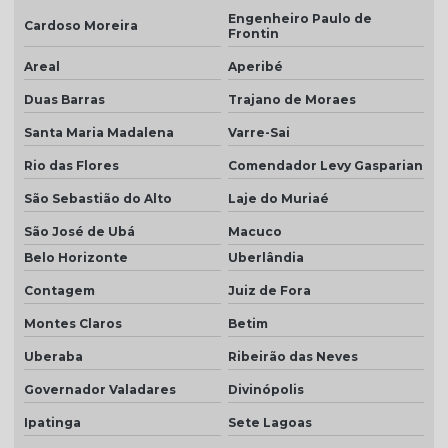
Engenheiro Paulo de
Cardoso Moreira
Telha dupla colonial
Frontin
Areal
Aperibé
Telha dupla face esmaltada
Duas Barras
Trajano de Moraes
Telha dupla portuguesa
Santa Maria Madalena
Varre-Sai
Telha dupla preço
Rio das Flores
Comendador Levy Gasparian
Telha dupla romana
São Sebastião do Alto
Laje do Muriaé
Telha em monte carmelo
São José de Ubá
Macuco
Telha esmaltado caramelo
Belo Horizonte
Uberlândia
Telha grafite
Contagem
Juiz de Fora
Telha grafite esmaltada
Montes Claros
Betim
Telha hidrofugada
Uberaba
Ribeirão das Neves
Governador Valadares
Divinópolis
Telha hidrofugada preço
Ipatinga
Sete Lagoas
Telha marfim