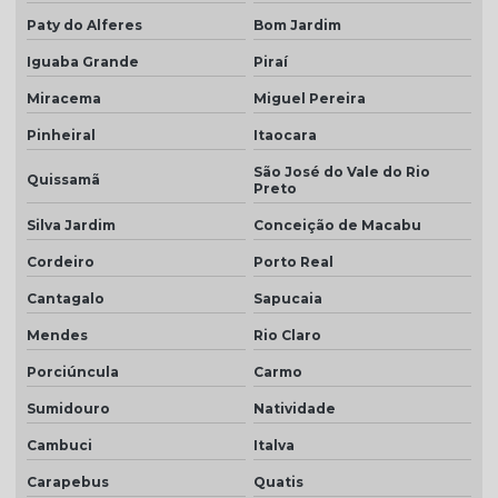
Telha colonial resinada preço
Paty do Alferes
Bom Jardim
Telha colonial resinada valor
Iguaba Grande
Piraí
Telha de concreto cinza
Miracema
Miguel Pereira
Telha concreto cinza perola
Pinheiral
Itaocara
São José do Vale do Rio
Telha concreto colorida
Quissamã
Preto
Telha de concreto esmaltada
Silva Jardim
Conceição de Macabu
Telha de concreto grafite
Cordeiro
Porto Real
Telha de concreto pintada
Cantagalo
Sapucaia
Telha de concreto preço
Mendes
Rio Claro
Porciúncula
Carmo
Telha de concreto preço m2
Sumidouro
Natividade
Telha de concreto valor
Cambuci
Italva
Telha para construção civil
Carapebus
Quatis
Telha dupla americana