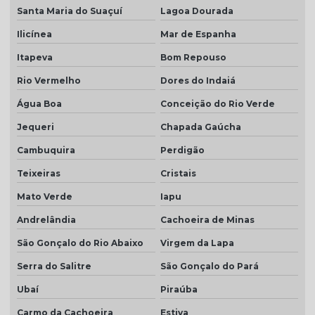
Santa Maria do Suaçuí
Lagoa Dourada
Ilicínea
Mar de Espanha
Itapeva
Bom Repouso
Rio Vermelho
Dores do Indaiá
Água Boa
Conceição do Rio Verde
Jequeri
Chapada Gaúcha
Cambuquira
Perdigão
Teixeiras
Cristais
Mato Verde
Iapu
Andrelândia
Cachoeira de Minas
São Gonçalo do Rio Abaixo
Virgem da Lapa
Serra do Salitre
São Gonçalo do Pará
Ubaí
Piraúba
Carmo da Cachoeira
Estiva