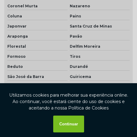
Coronel Murta
Nazareno
Coluna
Pains
Japonvar
Santa Cruz de Minas
Araponga
Pavão
Florestal
Delfim Moreira
Formoso
Tiros
Reduto
Durandé
São José da Barra
Guiricema
Tiradentes
Angelândia
Senador Firmino
Guarani
Verdelândia
Desterro de Entre Rios
São João Batista do Glória
Serrania
Moema
Cordisburgo