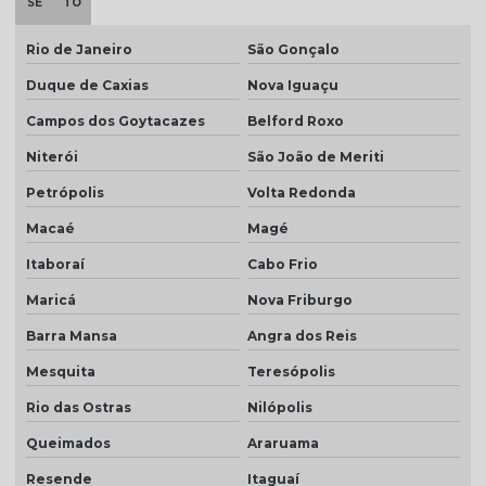
SE
TO
Telha branca esmaltada
Telha branca preço
Rio de Janeiro
São Gonçalo
Duque de Caxias
Nova Iguaçu
Telha branca resinada
Campos dos Goytacazes
Belford Roxo
Telha caramelo
Niterói
São João de Meriti
Telha celote preço
Petrópolis
Volta Redonda
Telha de cimento cinza preço
Macaé
Magé
Telha de cimento hidrofugada
Itaboraí
Cabo Frio
Telha de cimento preço
Maricá
Nova Friburgo
Telha de cimento resinada
Barra Mansa
Angra dos Reis
Telha cinza
Mesquita
Teresópolis
Telha cinza claro
Rio das Ostras
Nilópolis
Telha cinza escuro
Queimados
Araruama
Telha cinza esmaltada
Resende
Itaguaí