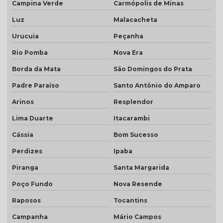
Campina Verde
Carmópolis de Minas
Luz
Malacacheta
Urucuia
Peçanha
Rio Pomba
Nova Era
Borda da Mata
São Domingos do Prata
Padre Paraíso
Santo Antônio do Amparo
Arinos
Resplendor
Lima Duarte
Itacarambi
Cássia
Bom Sucesso
Perdizes
Ipaba
Piranga
Santa Margarida
Poço Fundo
Nova Resende
Raposos
Tocantins
Campanha
Mário Campos