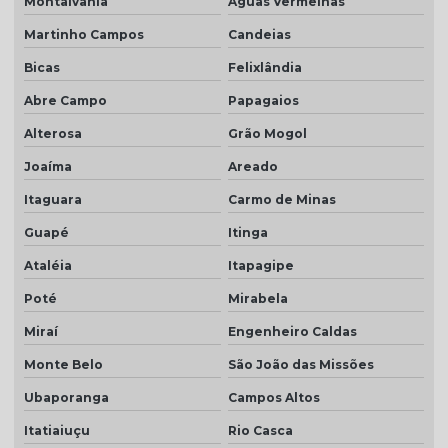
Montalvânia
Águas Vermelhas
Martinho Campos
Candeias
Bicas
Felixlândia
Abre Campo
Papagaios
Alterosa
Grão Mogol
Joaíma
Areado
Itaguara
Carmo de Minas
Guapé
Itinga
Ataléia
Itapagipe
Poté
Mirabela
Miraí
Engenheiro Caldas
Monte Belo
São João das Missões
Ubaporanga
Campos Altos
Itatiaiuçu
Rio Casca