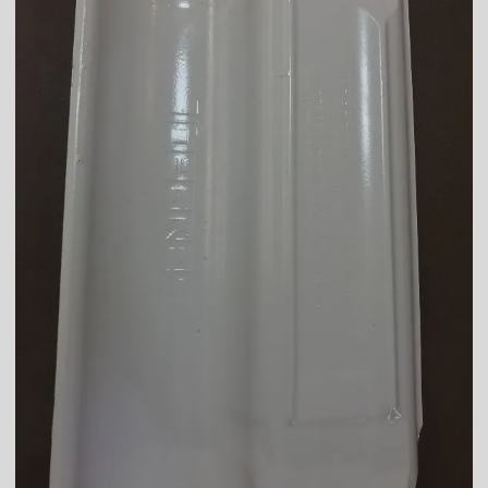
Telha de barro romana
Telha branca
Telha branca americana
Telha branca colonial
Telha branca esmaltada
Telha branca preço
Telha branca resinada
Telha caramelo
Telha celote preço
Telha de cimento cinza preço
Telha de cimento hidrofugada
Telha de cimento preço