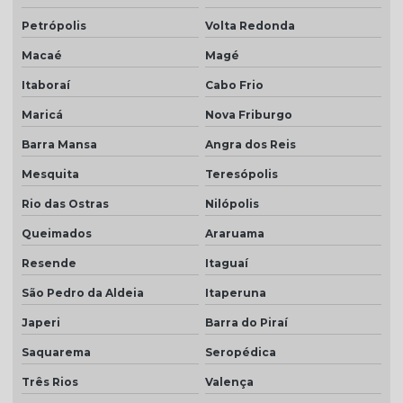
Petrópolis
Volta Redonda
Telha colonial esmaltada preço
Macaé
Magé
Telha colonial marfim
Itaboraí
Cabo Frio
Telha colonial natural
Maricá
Nova Friburgo
Telha colonial resinada
Barra Mansa
Angra dos Reis
Telha colonial resinada preço
Mesquita
Teresópolis
Telha colonial resinada valor
Rio das Ostras
Nilópolis
Telha de concreto cinza
Queimados
Araruama
Telha concreto cinza perola
Resende
Itaguaí
Telha concreto colorida
São Pedro da Aldeia
Itaperuna
Telha de concreto esmaltada
Japeri
Barra do Piraí
Saquarema
Seropédica
Telha de concreto grafite
Três Rios
Valença
Telha de concreto pintada