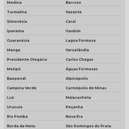
Medina
Barroso
Turmalina
Vazante
Simonésia
Caraí
Ipanema
Itaobim
Guaranésia
Lagoa Formosa
Manga
Varzelândia
Presidente Olegário
Carlos Chagas
Matipó
Águas Formosas
Baependi
Alpinópolis
Campina Verde
Carmópolis de Minas
Luz
Malacacheta
Urucuia
Peçanha
Rio Pomba
Nova Era
Borda da Mata
São Domingos do Prata