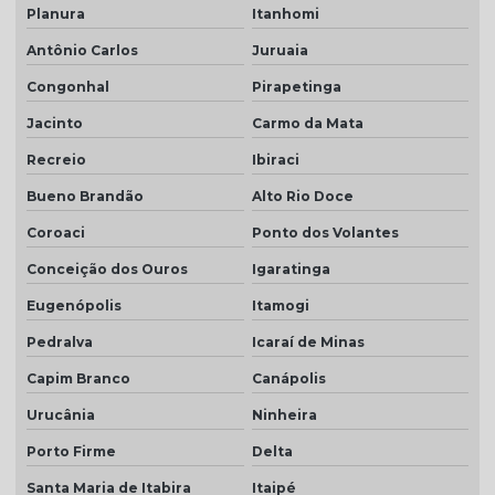
Planura
Itanhomi
Antônio Carlos
Juruaia
Congonhal
Pirapetinga
Jacinto
Carmo da Mata
Recreio
Ibiraci
Bueno Brandão
Alto Rio Doce
Coroaci
Ponto dos Volantes
Conceição dos Ouros
Igaratinga
Eugenópolis
Itamogi
Pedralva
Icaraí de Minas
Capim Branco
Canápolis
Urucânia
Ninheira
Porto Firme
Delta
Santa Maria de Itabira
Itaipé