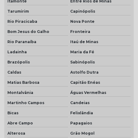
Itamonte
Entre Rios de Minas
Tarumirim
Capinópolis
Rio Piracicaba
Nova Ponte
Bom Jesus do Galho
Fronteira
Rio Paranaíba
Itaú de Minas
Ladainha
Maria da Fé
Brazópolis
Sabinópolis
Caldas
Astolfo Dutra
Matias Barbosa
Capitão Enéas
Montalvânia
Águas Vermelhas
Martinho Campos
Candeias
Bicas
Felixlândia
Abre Campo
Papagaios
Alterosa
Grão Mogol