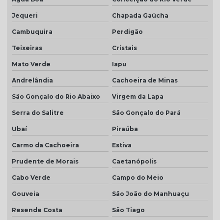
Jequeri
Chapada Gaúcha
Cambuquira
Perdigão
Teixeiras
Cristais
Mato Verde
Iapu
Andrelândia
Cachoeira de Minas
São Gonçalo do Rio Abaixo
Virgem da Lapa
Serra do Salitre
São Gonçalo do Pará
Ubaí
Piraúba
Carmo da Cachoeira
Estiva
Prudente de Morais
Caetanópolis
Cabo Verde
Campo do Meio
Gouveia
São João do Manhuaçu
Resende Costa
São Tiago