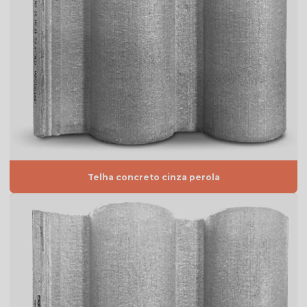
Telha americana esmaltada lisa
Telha americana esmaltada marfim
Telha americana esmaltada preço
Telha americana esmaltada valor
Telha americana esmaltada vermelha
Telha americana por m2
Telha americana mesclada
Telha concreto cinza perola
Telha americana mesclada natural
Telha americana mesclada preço
Telha americana mesclada valor
Telha americana natural
Telha americana natural preço