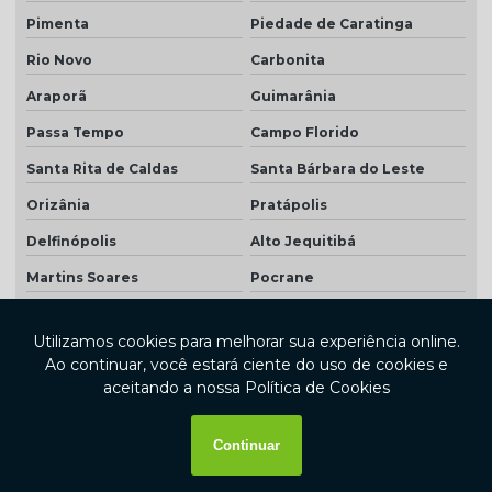
Pimenta
Piedade de Caratinga
Rio Novo
Carbonita
Araporã
Guimarânia
Passa Tempo
Campo Florido
Santa Rita de Caldas
Santa Bárbara do Leste
Orizânia
Pratápolis
Delfinópolis
Alto Jequitibá
Martins Soares
Pocrane
Monsenhor Paulo
Frei Inocêncio
Coronel Murta
Nazareno
Coluna
Pains
Japonvar
Santa Cruz de Minas
Araponga
Pavão