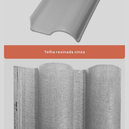
Preço da telha americana esmaltada
Preço de telhas americana
Preço de telhas cerâmica resinada
Preço de telhas resinadas
Quanto custa telha de cimento
Telha resinada cinza
Telha americana branca
Telha americana caramelo
Telha americana esmaltada
Telha americana esmaltada branca
Telha americana esmaltada cinza
Telha americana esmaltada dupla face
Telha americana esmaltada dupla face preço
Telha americana esmaltada grafite