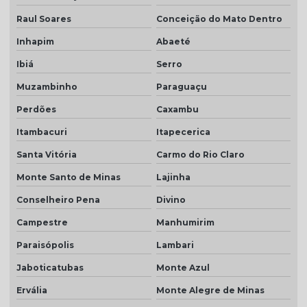
Raul Soares
Conceição do Mato Dentro
Inhapim
Abaeté
Ibiá
Serro
Muzambinho
Paraguaçu
Perdões
Caxambu
Itambacuri
Itapecerica
Santa Vitória
Carmo do Rio Claro
Monte Santo de Minas
Lajinha
Conselheiro Pena
Divino
Campestre
Manhumirim
Paraisópolis
Lambari
Jaboticatubas
Monte Azul
Ervália
Monte Alegre de Minas