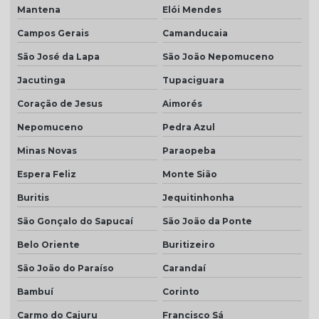
Mantena
Elói Mendes
Campos Gerais
Camanducaia
São José da Lapa
São João Nepomuceno
Jacutinga
Tupaciguara
Coração de Jesus
Aimorés
Nepomuceno
Pedra Azul
Minas Novas
Paraopeba
Espera Feliz
Monte Sião
Buritis
Jequitinhonha
São Gonçalo do Sapucaí
São João da Ponte
Belo Oriente
Buritizeiro
São João do Paraíso
Carandaí
Bambuí
Corinto
Carmo do Cajuru
Francisco Sá