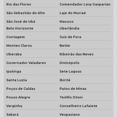
Rio das Flores
Comendador Levy Gasparian
Telha piso esmaltada
São Sebastião do Alto
Laje do Muriaé
Telha plan cerâmica
São José de Ubá
Macuco
Telha plan colonial
Belo Horizonte
Uberlândia
Telha plan por m2
Contagem
Juiz de Fora
Telha plan natural
Montes Claros
Betim
Telha plan preço
Uberaba
Ribeirão das Neves
Telha plan resinada
Governador Valadares
Divinópolis
Telha plan resinada preço
Ipatinga
Sete Lagoas
Santa Luzia
Ibirité
Telha plan valor do metro
Poços de Caldas
Patos de Minas
Telha porcelanato
Pouso Alegre
Teófilo Otoni
Telha porcelanato branca
Varginha
Conselheiro Lafaiete
Telha porcelanato preço
Sabará
Vespasiano