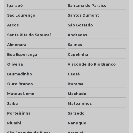
Valor da telha americana esmaltada
Igarapé
Santana do Paraíso
São Lourenço
Santos Dumont
Arcos
São Gotardo
Santa Rita do Sapucaí
Andradas
Almenara
Salinas
Boa Esperança
Capelinha
Oliveira
Visconde do Rio Branco
Brumadinho
Caeté
Ouro Branco
Iturama
Mateus Leme
Machado
Jaíba
Matozinhos
Porteirinha
Sarzedo
Piumhi
Nanuque
São Joaquim de Bicas
Araçuaí