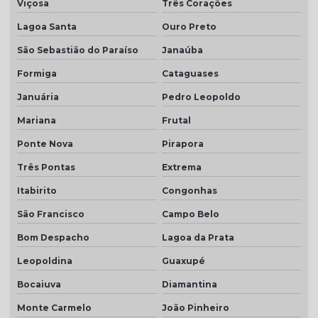
Viçosa
Três Corações
Telha romana preço m2
Lagoa Santa
Ouro Preto
Telha romana resinada
São Sebastião do Paraíso
Janaúba
Telha selote
Formiga
Cataguases
Telha transparente americana
Januária
Pedro Leopoldo
Telha transparente americana preço
Mariana
Frutal
Ponte Nova
Pirapora
Telha transparente americana quanto custa
Três Pontas
Extrema
Telhas ceramica porcelanato
Itabirito
Congonhas
Telhas coloniais cores
São Francisco
Campo Belo
Telhas dupla
Bom Despacho
Lagoa da Prata
Telhas dupla face
Leopoldina
Guaxupé
Telhas dupla face branca
Bocaiuva
Diamantina
Telhas rústicas
Monte Carmelo
João Pinheiro