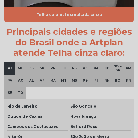
Telha de cimento resinada
Telha colonial esmaltada cinza
Telha cinza
Telha cinza claro
Principais cidades e regiões
Telha cinza escuro
do Brasil onde a Artplan
Telha cinza esmaltada
atende Telha cinza claro:
Telha cinza grafite
GO e
RJ
MG
ES
SP
PR
SC
RS
PE
BA
CE
AM
Telha cinza pérola
DF
PA
AC
AL
AP
MA
MT
MS
PB
PI
RN
RO
RR
Telha cinza preço
Telha colonial bege preço
SE
TO
Telha colonial esmaltada
Rio de Janeiro
São Gonçalo
Telha colonial esmaltada branca
Duque de Caxias
Nova Iguaçu
Telha colonial esmaltada cinza
Campos dos Goytacazes
Belford Roxo
Niterói
São João de Meriti
Telha colonial esmaltada dupla face