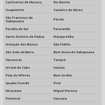
Cachoeiras de Macacu
Rio Bonito
Telha de concreto preço
Guapimirim
Casimiro de Abreu
Telha de concreto preço m2
São Francisco de
Paraty
Telha de concreto valor
Itabapoana
Paraíba do Sul
Paracambi
Telha para construção civil
Santo Antônio de Pádua
Mangaratiba
Telha dupla americana
Armação dos Búzios
São Fidélis
Telha dupla colonial
São João da Barra
Bom Jesus do Itabapoana
Telha dupla face esmaltada
Vassouras
Tanguá
Telha dupla portuguesa
Arraial do Cabo
Itatiaia
Telha dupla preço
Paty do Alferes
Bom Jardim
Telha dupla romana
Iguaba Grande
Piraí
Telha em monte carmelo
Miracema
Miguel Pereira
Telha esmaltado caramelo
Pinheiral
Itaocara