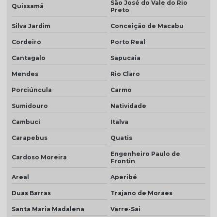
Telha grafite
São José do Vale do Rio
Quissamã
Preto
Telha grafite esmaltada
Silva Jardim
Conceição de Macabu
Telha hidrofugada
Cordeiro
Porto Real
Telha hidrofugada preço
Cantagalo
Sapucaia
Telha marfim
Mendes
Rio Claro
Telha marfim preço
Porciúncula
Carmo
Telha marrom
Sumidouro
Natividade
Cambuci
Italva
Telha natural
Carapebus
Quatis
Telha natural romana
Engenheiro Paulo de
Telha palha
Cardoso Moreira
Frontin
Telha palha mesclada
Areal
Aperibé
Telha piso
Duas Barras
Trajano de Moraes
Santa Maria Madalena
Varre-Sai
Telha piso branco