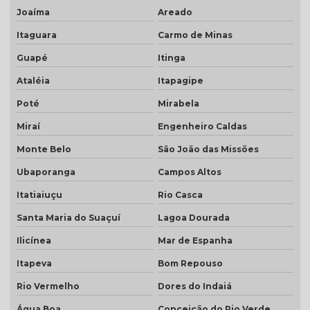
Joaíma
Areado
Itaguara
Carmo de Minas
Guapé
Itinga
Ataléia
Itapagipe
Poté
Mirabela
Miraí
Engenheiro Caldas
Monte Belo
São João das Missões
Ubaporanga
Campos Altos
Itatiaiuçu
Rio Casca
Santa Maria do Suaçuí
Lagoa Dourada
Ilicínea
Mar de Espanha
Itapeva
Bom Repouso
Rio Vermelho
Dores do Indaiá
Água Boa
Conceição do Rio Verde