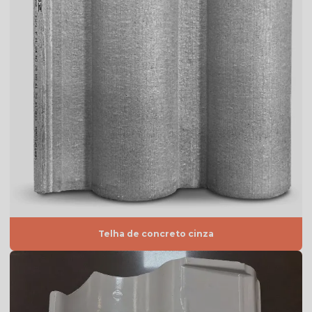
Telha americana resinada
Telha americana resinada branca
Telha americana resinada cores
Telha americana resinada mesclada
Telha americana resinada preço
Telha americana resinada valor
Telha americana resinada vermelha
Telha americana valor
Telha de argila
Telha de barro preço
Telha de concreto cinza
Telha de barro preço m2
Telha de barro preço unidade
Telha de barro quadrada