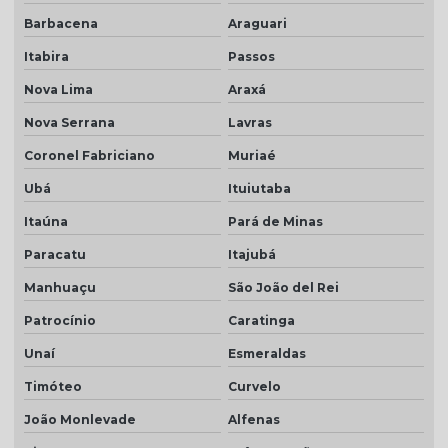
Telha portuguesa por metro quadrado
Barbacena
Araguari
Telha portuguesa natural
Itabira
Passos
Telha portuguesa resinada
Nova Lima
Araxá
Telha portuguesa resinada preço
Nova Serrana
Lavras
Telha resinada
Coronel Fabriciano
Muriaé
Telha resinada branca
Ubá
Ituiutaba
Telha resinada cinza
Itaúna
Pará de Minas
Paracatu
Itajubá
Telha resinada marfim
Manhuaçu
São João del Rei
Telha resinada portuguesa
Patrocínio
Caratinga
Telha resinada preço
Unaí
Esmeraldas
Telha resinada romana
Timóteo
Curvelo
Telha romana branca natural
João Monlevade
Alfenas
Telha romana natural