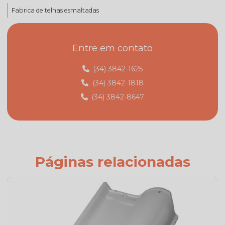
Fabrica de telhas esmaltadas
Fabrica de telhas mg
Entre em contato
Fabrica de telhas minas gerais
Fábrica de telhas em monte carmelo
(34) 3842-1625
(34) 3842-1818
Fábrica de telhas em monte carmelo mg
(34) 3842-8647
Fabricante de telhas
Fabricante de telhas cerâmicas
Fornecedor de telhas
Fornecedor de telhas colonial
Páginas relacionadas
Onde comprar telha colonial
Orçamento de telha de cimento
Preço da telha americana branca esmaltada