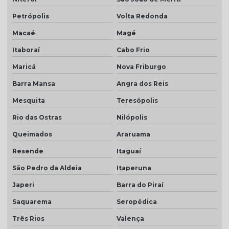
Telha de concreto cinza
Petrópolis
Volta Redonda
Telha concreto cinza perola
Macaé
Magé
Telha concreto colorida
Itaboraí
Cabo Frio
Telha de concreto esmaltada
Maricá
Nova Friburgo
Telha de concreto grafite
Barra Mansa
Angra dos Reis
Telha de concreto pintada
Mesquita
Teresópolis
Telha de concreto preço
Rio das Ostras
Nilópolis
Telha de concreto preço m2
Queimados
Araruama
Telha de concreto valor
Resende
Itaguaí
Telha para construção civil
São Pedro da Aldeia
Itaperuna
Japeri
Barra do Piraí
Telha dupla americana
Saquarema
Seropédica
Telha dupla colonial
Três Rios
Valença
Telha dupla face esmaltada