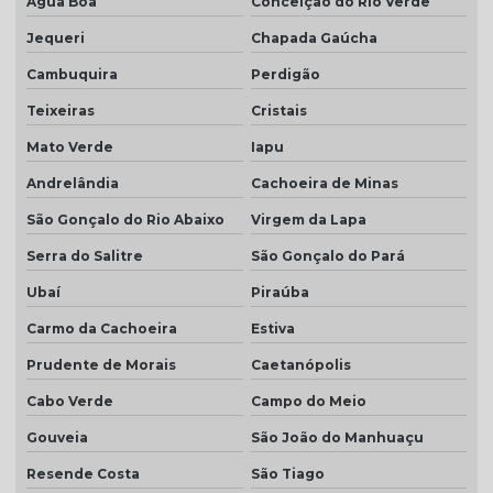
Água Boa
Conceição do Rio Verde
Jequeri
Chapada Gaúcha
Cambuquira
Perdigão
Teixeiras
Cristais
Mato Verde
Iapu
Andrelândia
Cachoeira de Minas
São Gonçalo do Rio Abaixo
Virgem da Lapa
Serra do Salitre
São Gonçalo do Pará
Ubaí
Piraúba
Carmo da Cachoeira
Estiva
Prudente de Morais
Caetanópolis
Cabo Verde
Campo do Meio
Gouveia
São João do Manhuaçu
Resende Costa
São Tiago