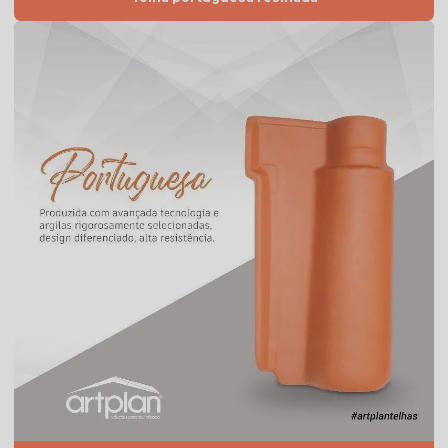
Telha caramelo
Telha celote preço
Telha de cimento cinza preço
Telha de cimento hidrofugada
Telha de cimento preço
Telha de cimento resinada
Telha cinza
Telha cinza claro
Telha cinza escuro
Telha cinza esmaltada
Telha cinza grafite
Telha cinza pérola