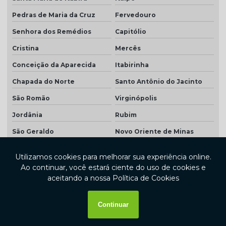
Pedras de Maria da Cruz
Fervedouro
Senhora dos Remédios
Capitólio
Cristina
Mercês
Conceição da Aparecida
Itabirinha
Chapada do Norte
Santo Antônio do Jacinto
São Romão
Virginópolis
Jordânia
Rubim
São Geraldo
Novo Oriente de Minas
Rio Acima
Divisópolis
Centralina
Bonito de Minas
Bela Vista de Minas
São Sebastião do Maranhão
Dores de Campos
Setubinha
Berilo
Guaraciaba