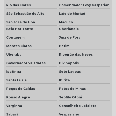
Rio das Flores
Comendador Levy Gasparian
Telha plan resinada preço
São Sebastião do Alto
Laje do Muriaé
Telha plan valor do metro
São José de Ubá
Macuco
Telha porcelanato
Belo Horizonte
Uberlândia
Telha porcelanato branca
Contagem
Juiz de Fora
Telha porcelanato preço
Montes Claros
Betim
Telha portuguesa por metro quadrado
Uberaba
Ribeirão das Neves
Telha portuguesa natural
Governador Valadares
Divinópolis
Ipatinga
Sete Lagoas
Telha portuguesa resinada
Santa Luzia
Ibirité
Telha portuguesa resinada preço
Poços de Caldas
Patos de Minas
Telha resinada
Pouso Alegre
Teófilo Otoni
Telha resinada branca
Varginha
Conselheiro Lafaiete
Telha resinada cinza
Sabará
Vespasiano