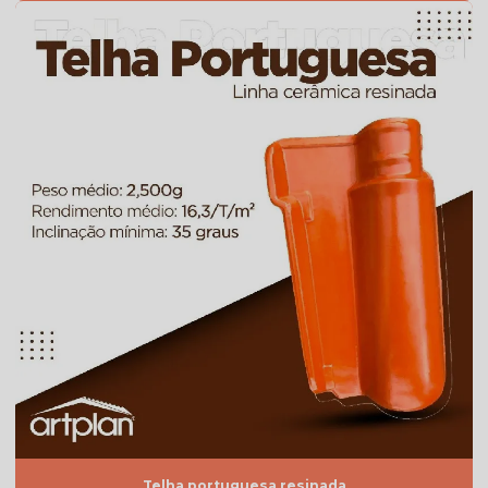
Telha americana valor
Telha de argila
Telha de barro preço
Telha de barro preço m2
Telha de barro preço unidade
Telha de barro quadrada
Telha de barro romana
Telha branca
Telha branca americana
Telha branca colonial
Telha branca esmaltada
Telha branca preço
Telha portuguesa resinada
Telha branca resinada