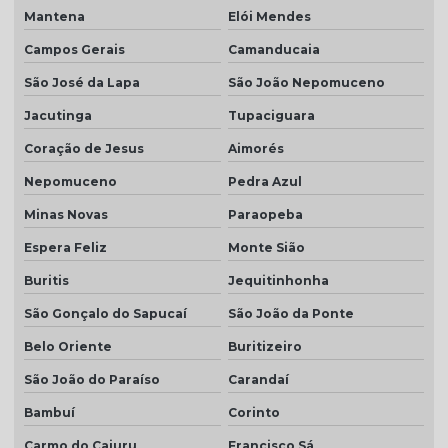
Mantena
Elói Mendes
Campos Gerais
Camanducaia
São José da Lapa
São João Nepomuceno
Jacutinga
Tupaciguara
Coração de Jesus
Aimorés
Nepomuceno
Pedra Azul
Minas Novas
Paraopeba
Espera Feliz
Monte Sião
Buritis
Jequitinhonha
São Gonçalo do Sapucaí
São João da Ponte
Belo Oriente
Buritizeiro
São João do Paraíso
Carandaí
Bambuí
Corinto
Carmo do Cajuru
Francisco Sá