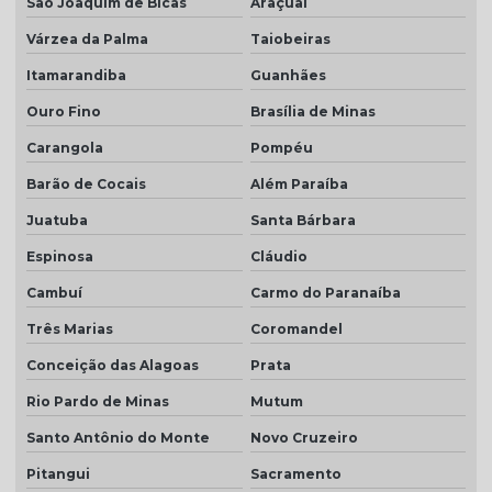
São Joaquim de Bicas
Araçuaí
Várzea da Palma
Taiobeiras
Itamarandiba
Guanhães
Ouro Fino
Brasília de Minas
Carangola
Pompéu
Barão de Cocais
Além Paraíba
Juatuba
Santa Bárbara
Espinosa
Cláudio
Cambuí
Carmo do Paranaíba
Três Marias
Coromandel
Conceição das Alagoas
Prata
Rio Pardo de Minas
Mutum
Santo Antônio do Monte
Novo Cruzeiro
Pitangui
Sacramento