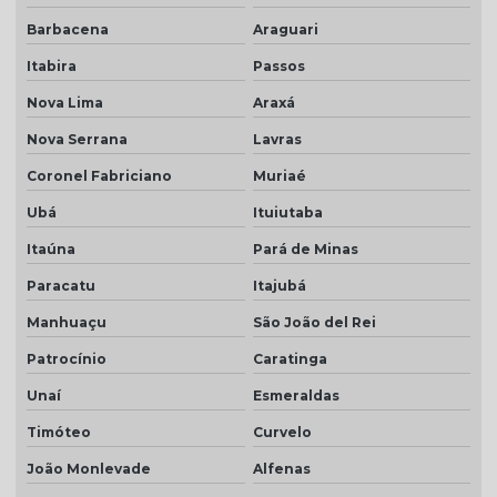
Telha resinada marfim
Barbacena
Araguari
Telha resinada portuguesa
Itabira
Passos
Telha resinada preço
Nova Lima
Araxá
Telha resinada romana
Nova Serrana
Lavras
Telha romana branca natural
Coronel Fabriciano
Muriaé
Telha romana natural
Ubá
Ituiutaba
Itaúna
Pará de Minas
Telha romana preço m2
Paracatu
Itajubá
Telha romana resinada
Manhuaçu
São João del Rei
Telha selote
Patrocínio
Caratinga
Telha transparente americana
Unaí
Esmeraldas
Telha transparente americana preço
Timóteo
Curvelo
Telha transparente americana quanto custa
João Monlevade
Alfenas
Telhas ceramica porcelanato