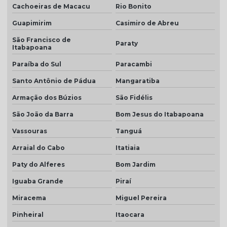
Cachoeiras de Macacu
Rio Bonito
Telha dupla portuguesa
Guapimirim
Casimiro de Abreu
Telha dupla preço
São Francisco de
Paraty
Itabapoana
Telha dupla romana
Paraíba do Sul
Paracambi
Telha em monte carmelo
Santo Antônio de Pádua
Mangaratiba
Telha esmaltado caramelo
Armação dos Búzios
São Fidélis
Telha grafite
São João da Barra
Bom Jesus do Itabapoana
Telha grafite esmaltada
Vassouras
Tanguá
Telha hidrofugada
Arraial do Cabo
Itatiaia
Telha hidrofugada preço
Paty do Alferes
Bom Jardim
Telha marfim
Iguaba Grande
Piraí
Telha marfim preço
Miracema
Miguel Pereira
Telha marrom
Pinheiral
Itaocara