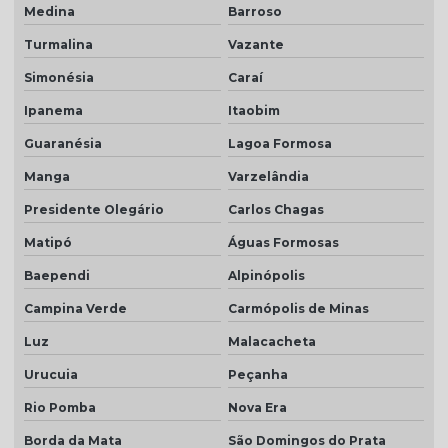
Medina
Barroso
Turmalina
Vazante
Simonésia
Caraí
Ipanema
Itaobim
Guaranésia
Lagoa Formosa
Manga
Varzelândia
Presidente Olegário
Carlos Chagas
Matipó
Águas Formosas
Baependi
Alpinópolis
Campina Verde
Carmópolis de Minas
Luz
Malacacheta
Urucuia
Peçanha
Rio Pomba
Nova Era
Borda da Mata
São Domingos do Prata