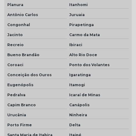
Planura
Itanhomi
Antônio Carlos
Juruaia
Congonhal
Pirapetinga
Jacinto
Carmo da Mata
Recreio
Ibiraci
Bueno Brandão
Alto Rio Doce
Coroaci
Ponto dos Volantes
Conceição dos Ouros
Igaratinga
Eugenópolis
Itamogi
Pedralva
Icaraí de Minas
Capim Branco
Canápolis
Urucânia
Ninheira
Porto Firme
Delta
Santa Maria de Itabira
Itaipé