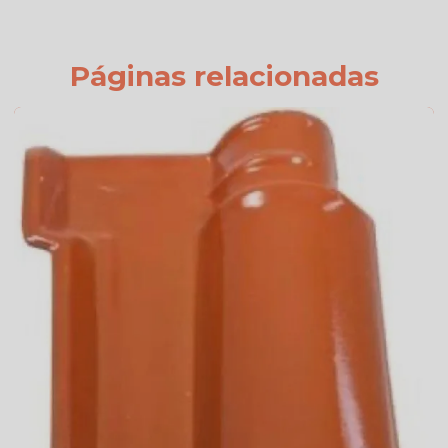
Fornecedor de telhas
Fornecedor de telhas colonial
Páginas relacionadas
Onde comprar telha colonial
Orçamento de telha de cimento
Preço da telha americana branca esmaltada
Preço da telha americana esmaltada
Preço de telhas americana
Preço de telhas cerâmica resinada
Preço de telhas resinadas
Quanto custa telha de cimento
Telha americana branca
Telha americana caramelo