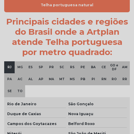
Telha portuguesa natural
Telha cinza preço
Telha colonial bege preço
Principais cidades e regiões
Telha colonial esmaltada
do Brasil onde a Artplan
Telha colonial esmaltada branca
atende Telha portuguesa
Telha colonial esmaltada cinza
por metro quadrado:
Telha colonial esmaltada dupla face
GO e
RJ
MG
ES
SP
PR
SC
RS
PE
BA
CE
AM
DF
Telha colonial esmaltada preço
PA
AC
AL
AP
MA
MT
MS
PB
PI
RN
RO
RR
Telha colonial marfim
SE
TO
Telha colonial natural
Telha colonial resinada
Rio de Janeiro
São Gonçalo
Telha colonial resinada preço
Duque de Caxias
Nova Iguaçu
Campos dos Goytacazes
Belford Roxo
Telha colonial resinada valor
Niterói
São João de Meriti