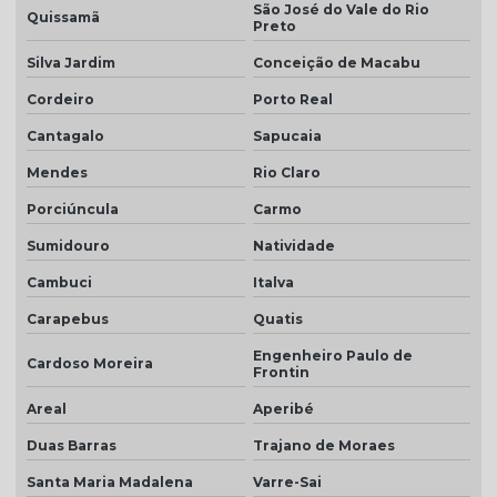
Telha natural
São José do Vale do Rio
Quissamã
Preto
Telha natural romana
Silva Jardim
Conceição de Macabu
Telha palha
Cordeiro
Porto Real
Telha palha mesclada
Cantagalo
Sapucaia
Telha piso
Mendes
Rio Claro
Telha piso branco
Porciúncula
Carmo
Sumidouro
Natividade
Telha piso esmaltada
Cambuci
Italva
Telha plan cerâmica
Carapebus
Quatis
Telha plan colonial
Engenheiro Paulo de
Cardoso Moreira
Telha plan por m2
Frontin
Telha plan natural
Areal
Aperibé
Duas Barras
Trajano de Moraes
Telha plan preço
Santa Maria Madalena
Varre-Sai
Telha plan resinada