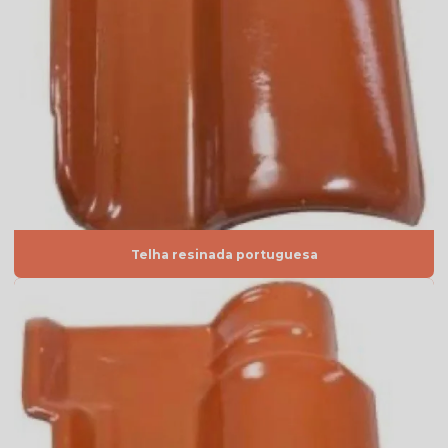
Telha americana esmaltada
Telha americana esmaltada branca
Telha americana esmaltada cinza
Telha americana esmaltada dupla face
Telha americana esmaltada dupla face preço
Telha americana esmaltada grafite
Telha americana esmaltada lisa
Telha resinada portuguesa
Telha americana esmaltada marfim
Telha americana esmaltada preço
Telha americana esmaltada valor
Telha americana esmaltada vermelha
Telha americana por m2
Telha americana mesclada