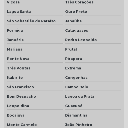
Viçosa
Três Corações
Telhas coloniais cores
Lagoa Santa
Ouro Preto
Telhas dupla
São Sebastião do Paraíso
Janaúba
Telhas dupla face
Formiga
Cataguases
Telhas dupla face branca
Januária
Pedro Leopoldo
Mariana
Frutal
Telhas rústicas
Ponte Nova
Pirapora
Valor da telha americana esmaltada
Três Pontas
Extrema
Itabirito
Congonhas
São Francisco
Campo Belo
Bom Despacho
Lagoa da Prata
Leopoldina
Guaxupé
Bocaiuva
Diamantina
Monte Carmelo
João Pinheiro